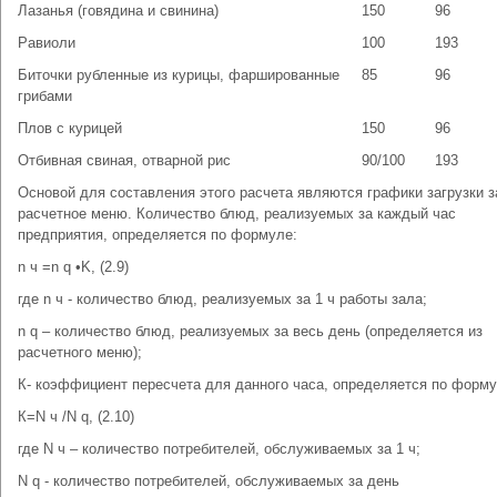
Лазанья (говядина и свинина)
150
96
Равиоли
100
193
Биточки рубленные из курицы, фаршированные
85
96
грибами
Плов с курицей
150
96
Отбивная свиная, отварной рис
90/100
193
Основой для составления этого расчета являются графики загрузки з
расчетное меню. Количество блюд, реализуемых за каждый час
предприятия, определяется по формуле:
n ч =n q •K, (2.9)
где n ч - количество блюд, реализуемых за 1 ч работы зала;
n q – количество блюд, реализуемых за весь день (определяется из
расчетного меню);
К- коэффициент пересчета для данного часа, определяется по форму
К=N ч /N q, (2.10)
где N ч – количество потребителей, обслуживаемых за 1 ч;
N q - количество потребителей, обслуживаемых за день