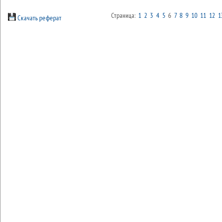
Страница:
1
2
3
4
5
6
7
8
9
10
11
12
1
Скачать реферат