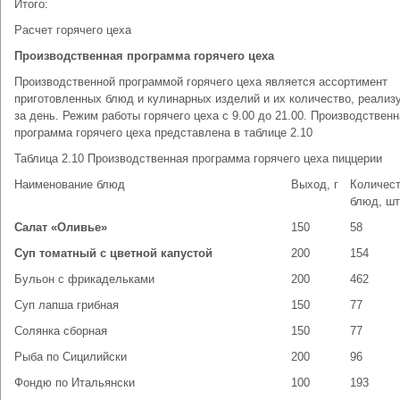
Итого:
Расчет горячего цеха
Производственная программа горячего цеха
Производственной программой горячего цеха является ассортимент
приготовленных блюд и кулинарных изделий и их количество, реализ
за день. Режим работы горячего цеха с 9.00 до 21.00. Производствен
программа горячего цеха представлена в таблице 2.10
Таблица 2.10 Производственная программа горячего цеха пиццерии
Наименование блюд
Выход, г
Количес
блюд, шт
Салат «Оливье»
150
58
Суп томатный с цветной капустой
200
154
Бульон с фрикадельками
200
462
Суп лапша грибная
150
77
Солянка сборная
150
77
Рыба по Сицилийски
200
96
Фондю по Итальянски
100
193