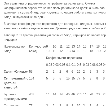
Эти величины определяются по графику загрузки зала. Сумма
коэффициентов пересчета за все часы работы зала должна быть рав
единице, а сумма блюд, реализуемых по часам работы зала, количес
блюд, выпускаемых за день.
Значение коэффициентов пересчета для холодных, сладких, вторых 
напитков остаётся одним и тем же. Данные представлены в таблице 2
Таблица 2.11 График реализации горячих блюд, гарниров по часам то
пиццерии
Наименование
Количество
9 -
10-
11-
12
13-
14-
15-
17-
18
1
блюд
блюд
10
11
12
-13
14
15
16
18
-19
-2
Коэффициент пересчета
0,03
0,03
0,03
0,1
0,1
0,5
0,03
0,06
0,05
0,
Салат «Оливье»
58
2
2
2
6
6
29
2
3
3
3
Суп томатный с
154
5
5
5
15
15
77
5
9
8
8
цветной
капустой
Бульон с
462
14
14
14
46
46
231
14
28
23
2
фрикадельками
Суп лапша
77
2
2
2
8
8
39
2
5
4
4