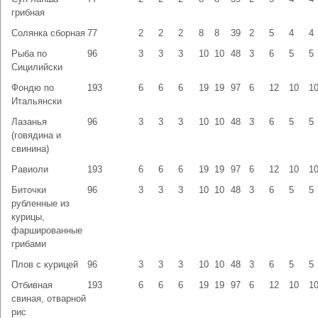
грибная
Солянка сборная
77
2
2
2
8
8
39
2
5
4
4
Рыба по
96
3
3
3
10
10
48
3
6
5
5
Сицилийски
Фондю по
193
6
6
6
19
19
97
6
12
10
1
Итальянски
Лазанья
96
3
3
3
10
10
48
3
6
5
5
(говядина и
свинина)
Равиоли
193
6
6
6
19
19
97
6
12
10
1
Биточки
96
3
3
3
10
10
48
3
6
5
5
рубленные из
курицы,
фаршированные
грибами
Плов с курицей
96
3
3
3
10
10
48
3
6
5
5
Отбивная
193
6
6
6
19
19
97
6
12
10
1
свиная, отварной
рис