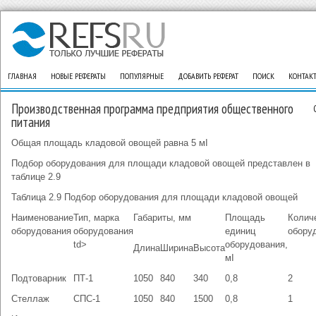
ГЛАВНАЯ
НОВЫЕ РЕФЕРАТЫ
ПОПУЛЯРНЫЕ
ДОБАВИТЬ РЕФЕРАТ
ПОИСК
КОНТАК
Производственная программа предприятия общественного
питания
Общая площадь кладовой овощей равна 5 мІ
Подбор оборудования для площади кладовой овощей представлен в
таблице 2.9
Таблица 2.9 Подбор оборудования для площади кладовой овощей
Наименование
Тип, марка
Габариты, мм
Площадь
Колич
оборудования
оборудования
единиц
обору
td>
оборудования,
Длина
Ширина
Высота
мІ
Подтоварник
ПТ-1
1050
840
340
0,8
2
Стеллаж
СПС-1
1050
840
1500
0,8
1