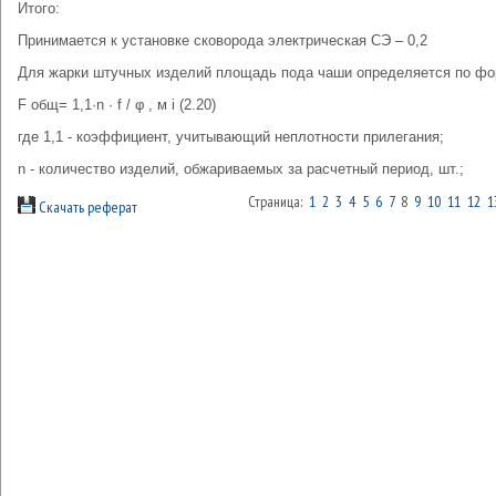
Итого:
Принимается к установке сковорода электрическая СЭ – 0,2
Для жарки штучных изделий площадь пода чаши определяется по фо
F общ= 1,1·n · f / φ , м і (2.20)
где 1,1 - коэффициент, учитывающий неплотности прилегания;
n - количество изделий, обжариваемых за расчетный период, шт.;
Страница:
1
2
3
4
5
6
7
8
9
10
11
12
1
Скачать реферат