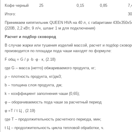
Кофе черный
25
0,15
0,85
7,
Итого:
30
Принимаем кипятильник QUEEN HVA на 40 л, с габаритами 430x350x5
(220В, 2,2 кВт, 9 л/ч, шланг 1 м для подключения)
Расчет и подбор сковород
В случае жарки или тушения изделий массой, расчет и подбор сково
производится по площади пода чаши находят по формуле:
F общ = G / p ·b ·φ · к, (2.18)
где G – масса (нетто) обжариваемого продукта, кг;
ρ – плотность продукта, кг/дм3;
b – толщина слоя продукта, дм;
k – коэффициент заполнения чаши (0,65);
φ – оборачиваемость пода чаши за расчетный период
φ =Т / t Ц , (2.19)
где Т – продолжительность расчетного периода, мин;
t Ц – продолжительность цикла тепловой обработки, ч.