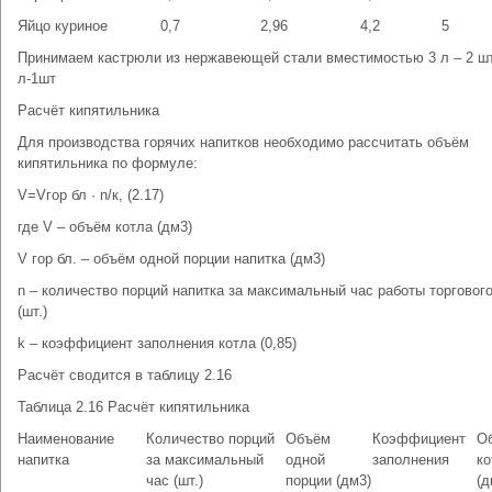
Яйцо куриное
0,7
2,96
4,2
5
Принимаем кастрюли из нержавеющей стали вместимостью 3 л – 2 шт
л-1шт
Расчёт кипятильника
Для производства горячих напитков необходимо рассчитать объём
кипятильника по формуле:
V=Vгор бл · n/к, (2.17)
где V – объём котла (дм3)
V гор бл. – объём одной порции напитка (дм3)
n – количество порций напитка за максимальный час работы торговог
(шт.)
k – коэффициент заполнения котла (0,85)
Расчёт сводится в таблицу 2.16
Таблица 2.16 Расчёт кипятильника
Наименование
Количество порций
Объём
Коэффициент
О
напитка
за максимальный
одной
заполнения
ко
час (шт.)
порции (дм3)
(д