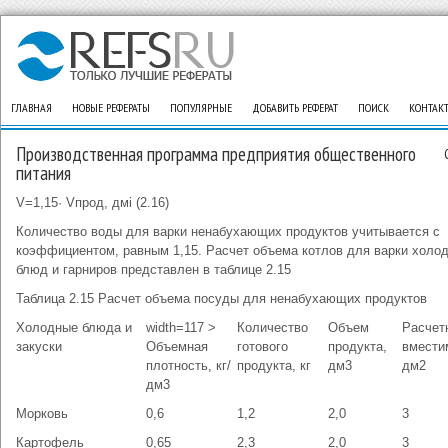
ГЛАВНАЯ
НОВЫЕ РЕФЕРАТЫ
ПОПУЛЯРНЫЕ
ДОБАВИТЬ РЕФЕРАТ
ПОИСК
КОНТАК
Производственная программа предприятия общественного
питания
V=1,15· Vпрод, дмі (2.16)
Количество воды для варки ненабухающих продуктов учитывается с
коэффициентом, равным 1,15. Расчет объема котлов для варки холо
блюд и гарниров представлен в таблице 2.15
Таблица 2.15 Расчет объема посуды для ненабухающих продуктов
Холодные блюда и
width=117 >
Количество
Объем
Расчет
закуски
Объемная
готового
продукта,
вмести
плотность, кг/
продукта, кг
дм3
дм2
дм3
Морковь
0,6
1,2
2,0
3
Картофель
0,65
2,3
2,0
3