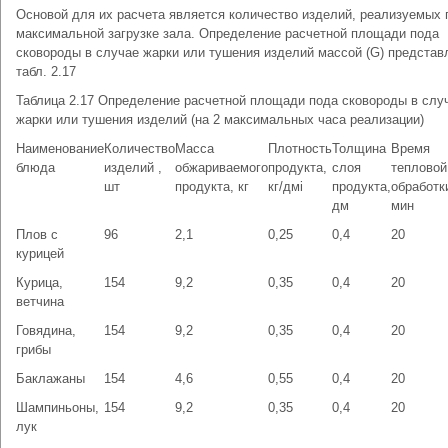
Основой для их расчета является количество изделий, реализуемых 
максимальной загрузке зала. Определение расчетной площади пода
сковороды в случае жарки или тушения изделий массой (G) представ
табл. 2.17
Таблица 2.17 Определение расчетной площади пода сковороды в слу
жарки или тушения изделий (на 2 максимальных часа реализации)
Наименование
Количество
Масса
Плотность
Толщина
Время
блюда
изделий ,
обжариваемого
продукта,
слоя
тепловой
шт
продукта, кг
кг/дмі
продукта,
обработк
дм
мин
Плов с
96
2,1
0,25
0,4
20
курицей
Курица,
154
9,2
0,35
0,4
20
ветчина
Говядина,
154
9,2
0,35
0,4
20
грибы
Баклажаны
154
4,6
0,55
0,4
20
Шампиньоны,
154
9,2
0,35
0,4
20
лук