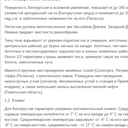
Поверхность Белоруссии в основном равнинная, повышается до 345 м
холмистой центральной части (Белорусская гряда) и понижается до 1
над у.м. в заболоченных низменностях на юге (Полесье).
Лесистые долины многочисленных рек бассейнов Днепра, Западной Д
Немана придают местности разнообразие.
Типы почв варьируют от дерново-подзолистых в северных, восточных
центральных районах до бурых лесных на западе, болотных, песчано-
болотных и песчано-дерновых подзолистых в южных низменных район
Около 1/3 территории страны занимают леса, примерно такую же пло
болота, заболоченные луга.
Имеются крупные месторождения калийных солей (Солигорск, Петрик
торфа (Полесье), строительного камня. Разведаны месторождения
низкосортных углей (лигнитов, битуминозных углей и сланцев в Прип
впадине), а также небольшие запасы высококачественной нефти
(Гомельская область).
1.2. Климат
Для Белоруссии характерен умеренно континентальный климат. Сред
годовые температуры колеблются от 7° C на юго-западе до 4° C на се
востоке. Среднеянварские температуры варьируют от -4° C на юго-за
-8° C на северо-востоке; среднеиюльские - от 17° C на северо-западе 