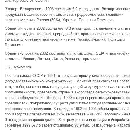
1.4. Торговые отношения
Экспорт Белоруссии в 1996 составил 5,2 млрд. долл. Экспортировал
продукция машиностроения, химикаты, продовольствие; главными
партнерами были Россия (80%), Украина, Польша и Германия.
Объем импорта в 2002 составлял 8,8 млрд. долл.; главными его стат
являлись жидкое топливо, природный газ, промышленное сырье, текс
сахар, а ключевыми партнерами - те же Россия, Украина, Польша и
Германия.
Объем экспорта на 2002 составил 7,7 млрд. долл. США и партнерами
являлись Россия, Латвия, Литва, Украина, Германия.
1.5. Экономика
После распада СССР в 1991 Белоруссия приступила к созданию сме
(государственно-рыночной) экономики. Политика правительства состо
том, чтобы, основываясь на существующей структуре сельского хозя
промышленности, превратить страну в экспортера сельскохозяйствен
сырья и оборудования. До конца 1990-х годов приватизация практичес
проводилась, по-прежнему существует система государственных зака
распределения продукции. В период с 1992 по 1994 объем промышле
производства сократился на 39%, инвестиций - на 54%, торговли - на
Это падение сопровождалось быстрым ростом инфляции и безработиц
середине 1999 было зарегистрировано 96,9 тыс. безработных), нара