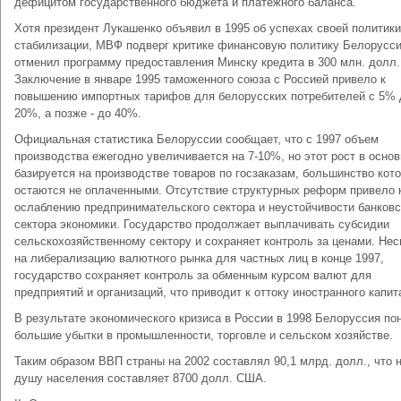
дефицитом государственного бюджета и платежного баланса.
Хотя президент Лукашенко объявил в 1995 об успехах своей политики
стабилизации, МВФ подверг критике финансовую политику Белорусси
отменил программу предоставления Минску кредита в 300 млн. долл.
Заключение в январе 1995 таможенного союза с Россией привело к
повышению импортных тарифов для белорусских потребителей с 5% 
20%, а позже - до 40%.
Официальная статистика Белоруссии сообщает, что с 1997 объем
производства ежегодно увеличивается на 7-10%, но этот рост в осно
базируется на производстве товаров по госзаказам, большинство кот
остаются не оплаченными. Отсутствие структурных реформ привело 
ослаблению предпринимательского сектора и неустойчивости банковс
сектора экономики. Государство продолжает выплачивать субсидии
сельскохозяйственному сектору и сохраняет контроль за ценами. Не
на либерализацию валютного рынка для частных лиц в конце 1997,
государство сохраняет контроль за обменным курсом валют для
предприятий и организаций, что приводит к оттоку иностранного капит
В результате экономического кризиса в России в 1998 Белоруссия по
большие убытки в промышленности, торговле и сельском хозяйстве.
Таким образом ВВП страны на 2002 составлял 90,1 млрд. долл., что 
душу населения составляет 8700 долл. США.