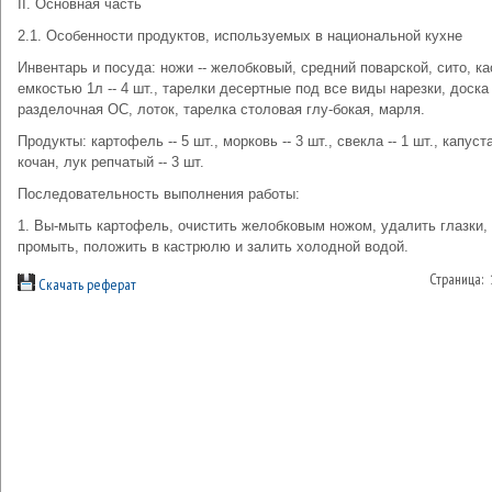
II. Основная часть
2.1. Особенности продуктов, используемых в национальной кухне
Инвентарь и посуда: ножи -- желобковый, средний поварской, сито, к
емкостью 1л -- 4 шт., тарелки десертные под все виды нарезки, доска
разделочная ОС, лоток, тарелка столовая глу-бокая, марля.
Продукты: картофель -- 5 шт., морковь -- 3 шт., свекла -- 1 шт., капуста
кочан, лук репчатый -- 3 шт.
Последовательность выполнения работы:
1. Вы-мыть картофель, очистить желобковым ножом, удалить глазки,
промыть, положить в кастрюлю и залить холодной водой.
Страница:
Скачать реферат