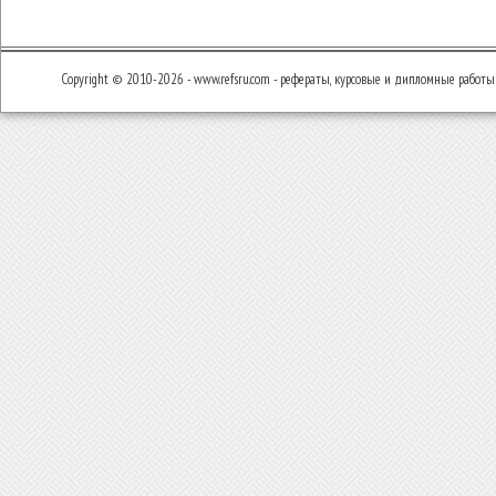
Copyright © 2010-2026 - www.refsru.com - рефераты, курсовые и дипломные работы