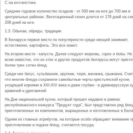
C на юго-востоке.
Среднее годовое количество осадков - от 500 мм на юге до 700 мм в
центральных районах. Вегетационный сезон длится от 178 дней на се
208 дней на юге.
1.3. Обычаи, обряды, традиции
В Беларуси первое место по популярности среди овощей занимает,
естественно, картофель. Это все знают.
На втором месте - капуста. Далее следуют морковь, горох и бобы. Но
всем известно, что из этих и других продуктов белорусы могут пригот
более трех сотен блюд.
Среди них бигус, гульбишник, крупник, тюря, мачанка, грыжанка. Счит
что многие блюда сохранили самобытные черты крестьянской кухни,
уходящей корнями в XIII-ХIV века и даже глубже - в древнерусскую 
кривичей и дреговичей.
На Дне национальной кухни, который прошел недавно в рамках
республиканского конкурса "Продукт года", был представлен ряд блю
приготовленных из компонентов, выращенных и изготовленных в Бела
Одним из главных атрибутов, на которые особо обращают внимание п
приготовлении и подаче блюд, считается посуда.