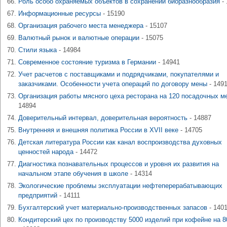
Роль особо охраняемых объектов в сохранении биоразнообразия
- 
Информационные ресурсы
- 15190
Организация рабочего места менеджера
- 15107
Валютный рынок и валютные операции
- 15075
Стили языка
- 14984
Современное состояние туризма в Германии
- 14941
Учет расчетов с поставщиками и подрядчиками, покупателями и
заказчиками. Особенности учета операций по договору мены
- 149
Организация работы мясного цеха ресторана на 120 посадочных м
14894
Доверительный интервал, доверительная вероятность
- 14887
Внутренняя и внешняя политика России в XVII веке
- 14705
Детская литература России как канал воспроизводства духовных
ценностей народа
- 14472
Диагностика познавательных процессов и уровня их развития на
начальном этапе обучения в школе
- 14314
Экологические проблемы эксплуатации нефтеперерабатывающих
предприятий
- 14111
Бухгалтерский учет материально-производственных запасов
- 140
Кондитерский цех по производству 5000 изделий при кофейне на 8