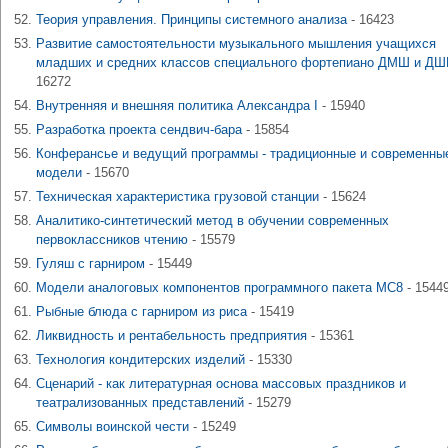
Теория управления. Принципы системного анализа
- 16423
Развитие самостоятельности музыкального мышления учащихся
младших и средних классов специального фортепиано ДМШ и ДШ
16272
Внутренняя и внешняя политика Александра I
- 15940
Разработка проекта сендвич-бара
- 15854
Конферансье и ведущий программы - традиционные и современны
модели
- 15670
Техническая характеристика грузовой станции
- 15624
Аналитико-синтетический метод в обучении современных
первоклассников чтению
- 15579
Гуляш с гарниром
- 15449
Модели аналоговых компонентов программного пакета MC8
- 1544
Рыбные блюда с гарниром из риса
- 15419
Ликвидность и рентабельность предприятия
- 15361
Технология кондитерских изделий
- 15330
Сценарий - как литературная основа массовых праздников и
театрализованных представлений
- 15279
Символы воинской чести
- 15249