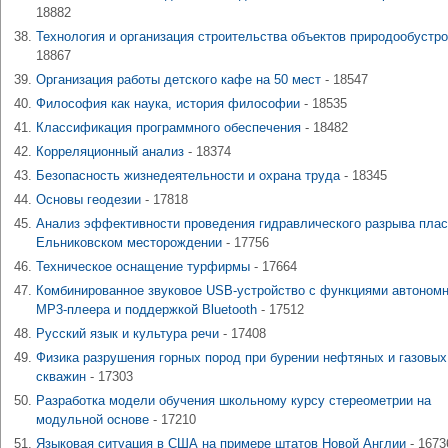
18882
Технология и организация строительства объектов природообустр
18867
Организация работы детского кафе на 50 мест
- 18547
Философия как наука, история философии
- 18535
Классификация программного обеспечения
- 18482
Корреляционный анализ
- 18374
Безопасность жизнедеятельности и охрана труда
- 18345
Основы геодезии
- 17818
Анализ эффективности проведения гидравлического разрыва плас
Ельниковском месторождении
- 17756
Техническое оснащение турфирмы
- 17664
Комбинированное звуковое USB-устройство с функциями автономн
MP3-плеера и поддержкой Bluetooth
- 17512
Русский язык и культура речи
- 17408
Физика разрушения горных пород при бурении нефтяных и газовых
скважин
- 17303
Разработка модели обучения школьному курсу стереометрии на
модульной основе
- 17210
Языковая ситуация в США на примере штатов Новой Англии
- 1673