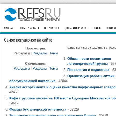
ГЛАВНАЯ
НОВЫЕ РЕФЕРАТЫ
ПОПУЛЯРНЫЕ
ДОБАВИТЬ РЕФЕРАТ
ПОИСК
КОНТАК
Самое популярное на сайте
Самые популярные рефераты по просм
Просмотры:
Рефераты |
Разделы
|
Темы
Обязанности воспитателя
Скачивания:
логопедической группы
- 55
Рефераты
|
Разделы
|
Темы
Психология и педагогика
- 5
Организация работы аптеки,
обслуживающей население
- 42844
Анализ ассортимента и оценка качества парфюмерных товаро
42438
Кафе с русской кухней на 100 мест в Одинцово Московской об
34612
Формы бухгалтерской отчетности
- 32329
Экономико-географическая характеристика Италии
- 30688