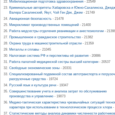
Мобилизационная подготовка здравоохранения
- 22549
Криминальные авторитеты Хабаровска и Южно-Сахалинска, Джед
Валера Сахалинский, Якут, Чэй Ген Дек, Джем
- 21749
Авиационная безопасность
- 21478
Микроклимат производственных помещений
- 21400
Работа медсестры отделения реанимации и анестезиологии
- 2139
Промышленное и гражданское строительство
- 21382
Охрана труда в машиностроительной отрасли
- 21359
Металлы и сплавы
- 21045
Налоговая система РФ и перспективы её развития
- 20886
Работа палатной медицинской сестры высшей категории
- 20537
Свободные экономические зоны
- 20331
Специализированный подвижной состав автотранспорта и погрузоч
разгрузочные средства
- 19724
Русский язык и культура речи
- 19347
Совершенствование учета и анализа затрат по обслуживанию
производства и управлению
- 19073
Медико-тактическая характеристика чрезвычайных ситуаций техно
характера при использовании в технологическом процессе хлора
-
Статистические методы анализа динамики численности работнико