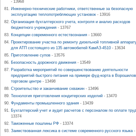
- 13968
Инженерно-технические работники, ответственные за безопасную
эксплуатацию теплопотребляющих установок
- 13916
Организация бухгалтерского учета, контроля и анализ расходов
бюджетного учреждения
- 13767
Концепции современного естествознания
- 13660
Проектирование участка по ремонту дизельной топливной аппарат
для АТП состоящего из 135 автомобилей КамАЗ-4510
- 13634
Приготовление супов
- 13576
Безопасность дорожного движения
- 13549
Разработка мероприятий по совершенствованию деятельности
предприятий быстрого питания на примере фуд-корта в Ворошило
торговом центре
- 13498
Строительство и заканчивание скважин
- 13496
Технология приготовления кондитерских изделий
- 13470
Фундаменты промышленного здания
- 13439
Бухгалтерский учет и аудит расчетов с персоналом по оплате тру
13374
Таможенные пошлины РФ
- 13374
Заимствованная лексика в системе современного русского языка
-