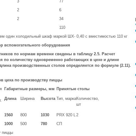
3
77
2
6
2
34
110
ем один холодильный шкаф маркой ШХ- 0,40 с вместимостью 110 кг
ор вспомогательного оборудования
ников по нормам времени сведены в таблицу 2.5. Расчет
я по количеству одновременно работающих в цехе и длине
длина производственных столов определяется по формуле (2.11).
ов цеха по производству пиццы
я
Габаритные размеры, мм
Принятые столы
Длина
Ширина
Высота
Тип, марка
Количество,
.
шт
1560
800
1030
PRX 920 L
2
1000
500
780
СП
у пиццы