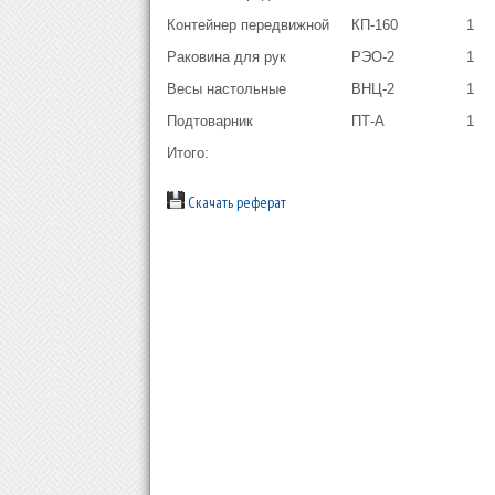
Контейнер передвижной
КП-160
1
Раковина для рук
РЭО-2
1
Весы настольные
ВНЦ-2
1
Подтоварник
ПТ-А
1
Итого:
Скачать реферат