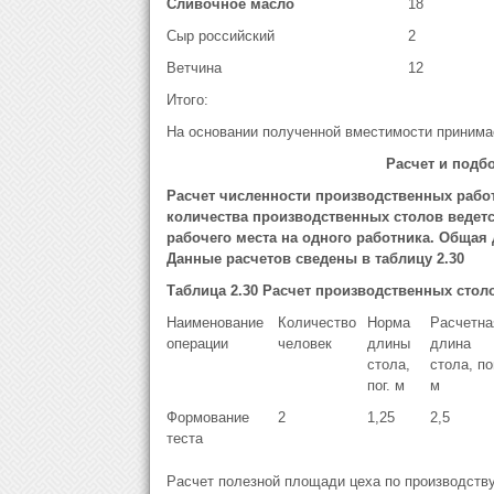
Сливочное масло
18
Сыр российский
2
Ветчина
12
Итого:
На основании полученной вместимости принима
Расчет и подб
Расчет численности производственных работ
количества производственных столов ведетс
рабочего места на одного работника. Общая 
Данные расчетов сведены в таблицу 2.30
Таблица 2.30 Расчет производственных стол
Наименование
Количество
Норма
Расчетна
операции
человек
длины
длина
стола,
стола, пог
пог. м
м
Формование
2
1,25
2,5
теста
Расчет полезной площади цеха по производств