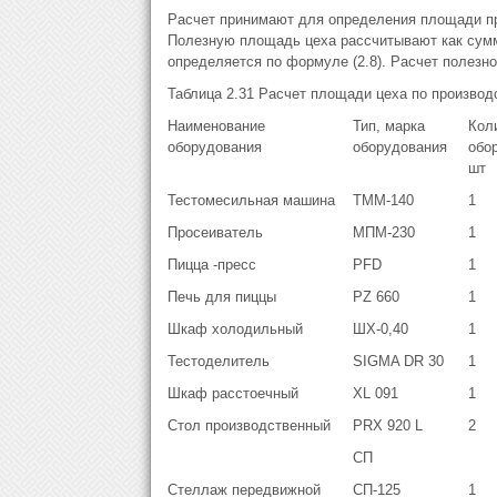
Расчет принимают для определения площади пр
Полезную площадь цеха рассчитывают как сум
определяется по формуле (2.8). Расчет полезно
Таблица 2.31 Расчет площади цеха по производ
Наименование
Тип, марка
Кол
оборудования
оборудования
обо
шт
Тестомесильная машина
ТММ-140
1
Просеиватель
МПМ-230
1
Пицца -пресс
PFD
1
Печь для пиццы
PZ 660
1
Шкаф холодильный
ШХ-0,40
1
Тестоделитель
SIGMA DR 30
1
Шкаф расстоечный
XL 091
1
Стол производственный
PRX 920 L
2
СП
Стеллаж передвижной
СП-125
1