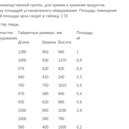
оизводственной группы, для приема и хранения продуктов.
му площадей установленного оборудования. Площадь помещения
й площади цеха сводят в таблицу 2.31
ству пиццы
ичество
Габаритные размеры, мм
Площадь
рудования,
мІ
Длина
Ширина
Высота
1280
850
995
1
1050
830
1370
0,8
575
630
825
0,4
840
410
240
0,3
750
750
1810
0,5
670
580
840
0,4
835
620
880
0,5
1560
800
1030
3,4
1000
500
780
580
400
1500
0,2