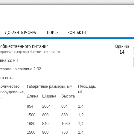
ДОБАВИТЬ РЕФЕРАТ
ПОИСК
КОНТАКТЫ
 общественного питания
Страница
14
ограмма предприятия общественного питания
на 22 м І
тавлен в таблице 2.32
го цеха
Количество
Габаритные размеры, мм
Площадь,
оборудования,
мІ
Длина
Ширина
Высота
шт
1
854
2064
884
1,4
1
1500
800
850
1,2
1
1680
840
1030
1,4
1
1500
900
750
1,4