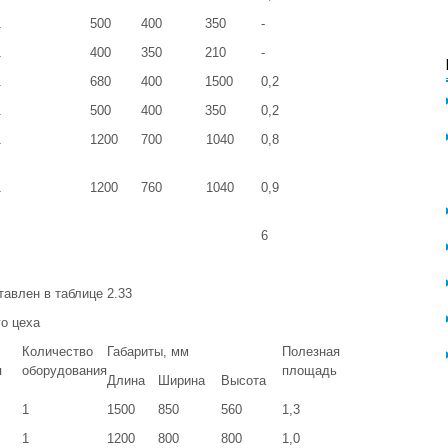
1
500
400
350
-
1
400
350
210
-
1
680
400
1500
0,2
1
500
400
350
0,2
1
1200
700
1040
0,8
1
1200
760
1040
0,9
6
авлен в таблице 2.33
о цеха
Количество
Габариты, мм
Полезная
я
оборудования
площадь
Длина
Ширина
Высота
1
1500
850
560
1,3
1
1200
800
800
1,0