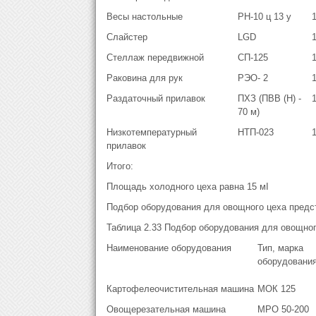
Весы настольные
РН-10 ц 13 у
Слайстер
LGD
Стеллаж передвижной
СП-125
Раковина для рук
РЭО- 2
Раздаточный прилавок
ПХЗ (ПВВ (Н) -
70 м)
Низкотемпературный
НТП-023
прилавок
Итого:
Площадь холодного цеха равна 15 мІ
Подбор оборудования для овощного цеха предст
Таблица 2.33 Подбор оборудования для овощног
Наименование оборудования
Тип, марка
оборудовани
Картофелеочистительная машина
МОК 125
Овощерезательная машина
МРО 50-200