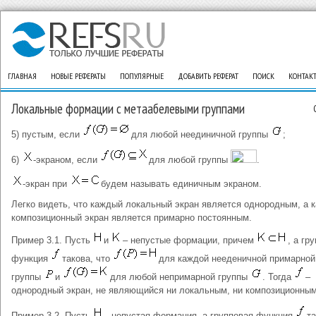
ГЛАВНАЯ
НОВЫЕ РЕФЕРАТЫ
ПОПУЛЯРНЫЕ
ДОБАВИТЬ РЕФЕРАТ
ПОИСК
КОНТАК
Локальные формации с метаабелевыми группами
5) пустым, если
для любой неединичной группы
;
6)
-экраном, если
для любой группы
.
-экран при
будем называть единичным экраном.
Легко видеть, что каждый локальный экран является однородным, а 
композиционный экран является примарно постоянным.
Пример 3.1. Пусть
и
– непустые формации, причем
, а гр
функция
такова, что
для каждой нееденичной примарной
группы
и
для любой непримарной группы
. Тогда
–
однородный экран, не являющийся ни локальным, ни композиционным
Пример 3.2. Пусть
– непустая формация, а групповая функция
та