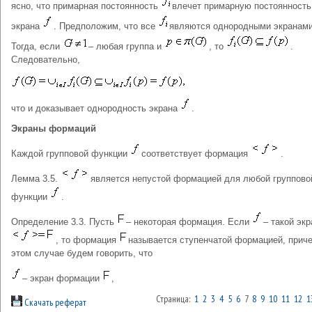
ясно, что примарная постоянность
влечет примарную постоянность
экрана
. Предположим, что все
являются однородными экранами
Тогда, если
– любая группа и
, то
.
Следовательно,
что и доказывает однородность экрана
.
Экраны формаций
Каждой групповой функции
соответствует формация
.
Лемма 3.5.
является непустой формацией для любой группово
функции
.
Определение 3.3. Пусть
– некоторая формация. Если
– такой экр
, то формация
называется ступенчатой формацией, прич
этом случае будем говорить, что
– экран формации
,
Страница:
1
2
3
4
5
6
7
8
9
10
11
12
1
Скачать реферат