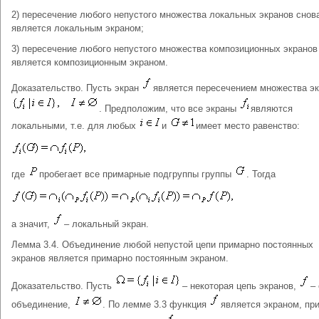
2) пересечение любого непустого множества локальных экранов снов
является локальным экраном;
3) пересечение любого непустого множества композиционных экранов
является композиционным экраном.
Доказательство. Пусть экран
является пересечением множества э
. Предположим, что все экраны
являются
локальными, т.е. для любых
и
имеет место равенство:
где
пробегает все примарные подгруппы группы
. Тогда
а значит,
– локальный экран.
Лемма 3.4. Объединение любой непустой цепи примарно постоянных
экранов является примарно постоянным экраном.
Доказательство. Пусть
– некоторая цепь экранов,
–
объединение,
. По лемме 3.3 функция
является экраном, пр