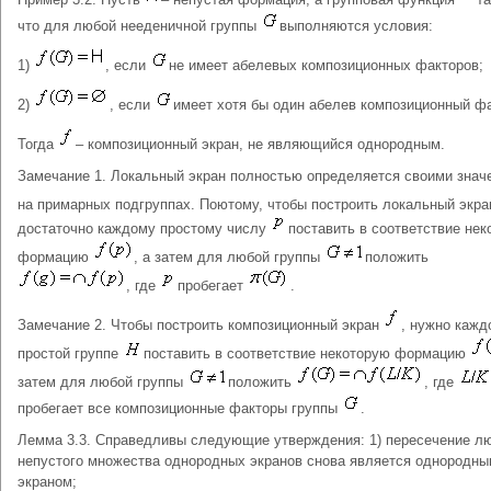
что для любой нееденичной группы
выполняются условия:
1)
, если
не имеет абелевых композиционных факторов;
2)
, если
имеет хотя бы один абелев композиционный фа
Тогда
– композиционный экран, не являющийся однородным.
Замечание 1. Локальный экран полностью определяется своими знач
на примарных подгруппах. Поютому, чтобы построить локальный экр
достаточно каждому простому числу
поставить в соответствие не
формацию
, а затем для любой группы
положить
, где
пробегает
.
Замечание 2. Чтобы построить композиционный экран
, нужно кажд
простой группе
поставить в соответствие некоторую формацию
затем для любой группы
положить
, где
пробегает все композиционные факторы группы
.
Лемма 3.3. Справедливы следующие утверждения: 1) пересечение л
непустого множества однородных экранов снова является однородн
экраном;