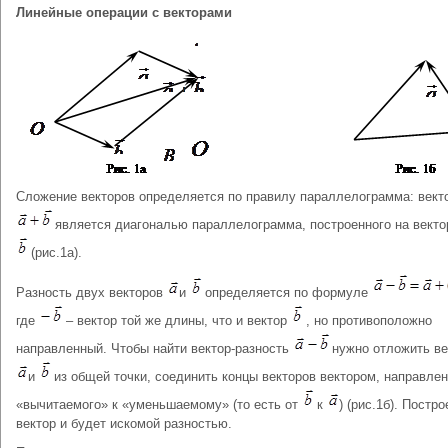
Линейные операции с векторами
Сложение векторов определяется по правилу параллелограмма: вект
является диагональю параллелограмма, построенного на вект
(рис.1а).
Разность двух векторов
и
определяется по формуле
где
– вектор той же длины, что и вектор
, но противоположно
направленный. Чтобы найти вектор-разность
нужно отложить в
и
из общей точки, соединить концы векторов вектором, направле
«вычитаемого» к «уменьшаемому» (то есть от
к
) (рис.1б). Постр
вектор и будет искомой разностью.