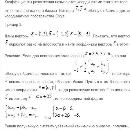
Коэффициенты разложения называются координатами этого вектора
относительно данного базиса. Векторы
образуют базис в дека
координатном пространстве Oxyz.
Пример 1.
Даны векторы
. Показать, что векто
образуют базис на плоскости и найти координаты вектора
в этом 
Решение. Если два вектора неколлинеарны (
), то они
образуют базис на плоскости. Так как
, то векто
неколлинеарны и, значит, образуют базис. Пусть в этом базисе век
имеет координаты
, тогда разложение вектора
по вектор
имеет вид
, или в координатной форме
или
Решив полученную систему уравнений каким-либо образом, получим, 