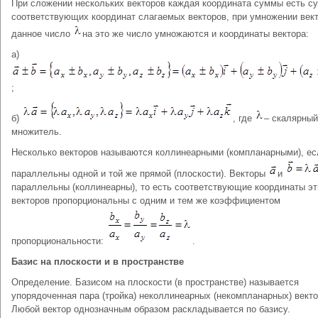
При сложении нескольких векторов каждая координата суммы есть с
соответствующих координат слагаемых векторов, при умножении вект
данное число
на это же число умножаются и координаты вектора:
а)
;
б)
, где
– скалярный
множитель.
Несколько векторов называются коллинеарными (компланарными), ес
параллельны одной и той же прямой (плоскости). Векторы
и
параллельны (коллинеарны), то есть соответствующие координаты эт
векторов пропорциональны с одним и тем же коэффициентом
пропорциональности:
.
Базис на плоскости и в пространстве
Определение. Базисом на плоскости (в пространстве) называется
упорядоченная пара (тройка) неколлинеарных (некомпланарных) векто
Любой вектор однозначным образом раскладывается по базису.