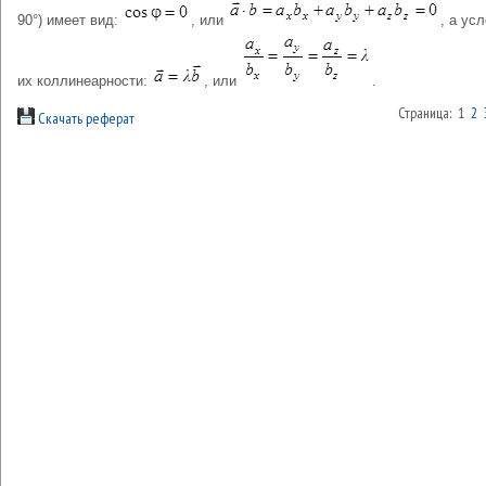
90°) имеет вид:
, или
, а ус
их коллинеарности:
, или
.
Страница: 1
2
Скачать реферат