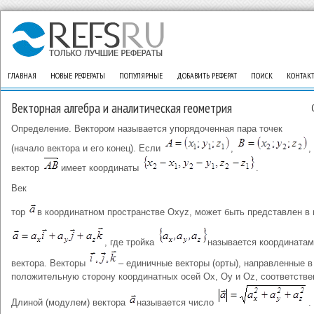
ГЛАВНАЯ
НОВЫЕ РЕФЕРАТЫ
ПОПУЛЯРНЫЕ
ДОБАВИТЬ РЕФЕРАТ
ПОИСК
КОНТАК
Векторная алгебра и аналитическая геометрия
Определение. Вектором называется упорядоченная пара точек
(начало вектора и его конец). Если
,
,
вектор
имеет координаты
.
Век
тор
в координатном пространстве Oxyz, может быть представлен в
, где тройка
называется координата
вектора. Векторы
– единичные векторы (орты), направленные в
положительную сторону координатных осей Ox, Oy и Oz, соответстве
Длиной (модулем) вектора
называется число
.