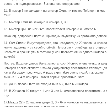
собрать о подозреваемых. Выяснилось следующее:
11. В номер 5 не заходили ни мистер Смит, ни мистер Тейлор, ни мис
Уайт.
12. Мистер Смит не заходил в номера 1, 3, 6.
13. Мистер Грин не мог быть посетителем номера 3 и номера 6.
Наконец, допросили портье. Приводим выдержку из протокола допрос
14. Сэм Силли: Вы утверждаете, что незадолго до 20 часов на неско
минут задремали за своей стойкой. Не мог ли кто-нибудь за это врем
незаметно проникнуть в гостиницу или пробраться из одного номера в
другой?
Портье: Входная дверь была заперта, сэр. Я сплю очень чутко, а две
номеров слегка скрипят. Стоило уходившему посетителю хлопнуть д
как я бы сразу проснулся. А ведь скрип был очень тихий: так скрипят
лишь в 1 и 4-м номерах. Затем портье припомнил, что:
15. До 19 часов никто не входил ни в 5-й, ни в 6-й номера.
16. В 20 часов 10 минут в 1 или 3 или 6 номерапришел посетитель, а 
что:
17.Между 22 и 23 часами двери 2, 3 и 6-го номеров не открывались: в
номера никто не входил и никто не выходил.