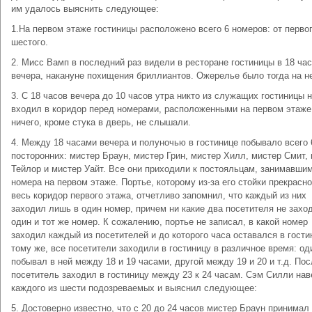
им удалось выяснить следующее:
1.На первом этаже гостиницы расположено всего 6 номеров: от перво
шестого.
2. Мисс Вамп в последний раз видели в ресторане гостиницы в 18 ча
вечера, накануне похищения бриллиантов. Ожерелье было тогда на н
3. С 18 часов вечера до 10 часов утра никто из служащих гостиницы 
входил в коридор перед номерами, расположенными на первом этаже
ничего, кроме стука в дверь, не слышали.
4. Между 18 часами вечера и полуночью в гостинице побывало всего 
посторонних: мистер Браун, мистер Грин, мистер Хилл, мистер Смит,
Тейлор и мистер Уайт. Все они приходили к постояльцам, занимавши
номера на первом этаже. Портье, которому из-за его стойки прекрасн
весь коридор первого этажа, отчетливо запомнил, что каждый из них
заходил лишь в один номер, причем ни какие два посетителя не захо
один и тот же номер. К сожалению, портье не записал, в какой номер
заходил каждый из посетителей и до которого часа оставался в гости
тому же, все посетители заходили в гостиницу в различное время: од
побывал в ней между 18 и 19 часами, другой между 19 и 20 и т.д. По
посетитель заходил в гостиницу между 23 к 24 часам. Сэм Силли нав
каждого из шести подозреваемых и выяснил следующее:
5. Достоверно известно, что с 20 до 24 часов мистер Браун принимал