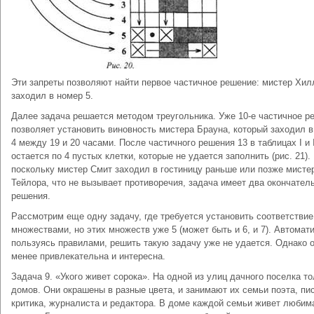
Эти запреты позволяют найти первое частичное решение: мистер Хил
заходил в номер 5.
Далее задача решается методом треугольника. Уже 10-е частичное р
позволяет установить виновность мистера Брауна, который заходил 
4 между 19 и 20 часами. После частичного решения 13 в таблицах I и I
остается по 4 пустых клетки, которые не удается заполнить (рис. 21).
поскольку мистер Смит заходил в гостиницу раньше или позже мисте
Тейлора, что не вызывает противоречия, задача имеет два окончател
решения.
Рассмотрим еще одну задачу, где требуется установить соответстви
множествами, но этих множеств уже 5 (может быть и 6, и 7). Автомат
пользуясь правилами, решить такую задачу уже не удается. Однако о
менее привлекательна и интересна.
Задача 9. «Укого живет сорока». На одной из улиц дачного поселка то
домов. Они окрашены в разные цвета, и занимают их семьи поэта, пи
критика, журналиста и редактора. В доме каждой семьи живет любим