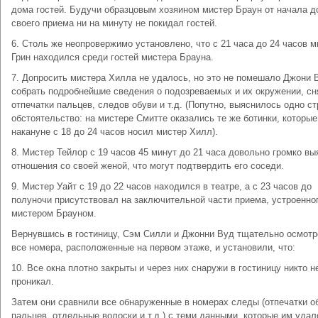
дома гостей. Будучи образцовым хозяином мистер Браун от начала д
своего приема ни на минуту не покидал гостей.
6. Столь же неопровержимо установлено, что с 21 часа до 24 часов м
Грин находился среди гостей мистера Брауна.
7. Допросить мистера Хилла не удалось, но это не помешало Джони 
собрать подробнейшие сведения о подозреваемых и их окружении, сн
отпечатки пальцев, следов обуви и т.д. (Попутно, выяснилось одно с
обстоятельство: на мистере Смитте оказались те же ботинки, которые
накануне с 18 до 24 часов носил мистер Хилл).
8. Мистер Тейлор с 19 часов 45 минут до 21 часа довольно громко в
отношения со своей женой, что могут подтвердить его соседи.
9. Мистер Уайт с 19 до 22 часов находился в театре, а с 23 часов до
полуночи присутствовал на заключительной части приема, устроенно
мистером Брауном.
Вернувшись в гостиницу, Сэм Силли и Джонни Вуд тщательно осмот
все номера, расположенные на первом этаже, и установили, что:
10. Все окна плотно закрыты и через них снаружи в гостиницу никто н
проникал.
Затем они сравнили все обнаруженные в номерах следы (отпечатки о
пальцев, отдельные волоски и т.д.) с теми данными, которые им удал