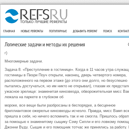
ГЛАВНАЯ
НОВЫЕ РЕФЕРАТЫ
ПОПУЛЯРНЫЕ
ДОБАВИТЬ РЕФЕРАТ
ПОИСК
КОНТАК
Логические задачи и методы их решения
г)
Многомерные задачи.
Задача 8. «Преступление в гостинице». Когда в 11 часов утра служащ
гостиницы в Пиэри Поуч открыли, наконец, дверь четвертого номера,
расположенного на первом этаже (до этого они долго, но безуспешно
пытались достучаться, но им никто не открывал), глазам их предстал
ужасное зрелище: знаменитая кинозвезда, обворожительная мисс Ва
лежала на паркете в глубоком об
мороке, все вещи были разбросаны в беспорядке, а бесценное
бриллиантовое ожерелье кинозвезды исчезло. Правда, мисс Вамп вс
пришла в себя, но ничего вспомнить так и не смогла. Пришлось обрат
за помощью к знаменитому сыщику Сэму Силли и его ловкому помощ
Джонни Вуду. Сыщик и его помощник тотчас же принялись за работу.