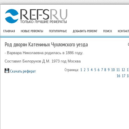
ГЛАВНАЯ
НОВЫЕ РЕФЕРАТЫ
ПОПУЛЯРНЫЕ
ДОБАВИТЬ РЕФЕРАТ
ПОИСК
КОНТАК
Род дворян Катениных Чухломского уезда
- Варвара Николаевна родилась в 1886 году.
Составил Белоруков Д.М. 1973 год Москва
Страница:
1
2
3
4
5
6
7
8
9
10
11
12
1
Скачать реферат
16
17
1