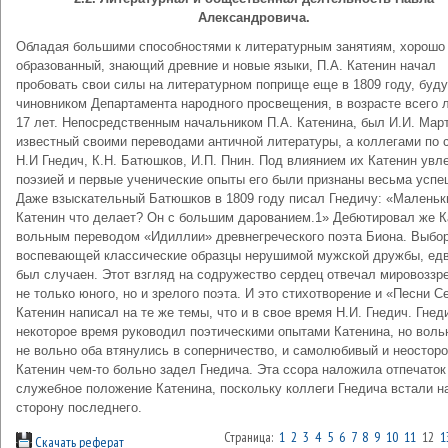
Александровича.
Обладая большими способностями к литературным занятиям, хорошо
образованный, знающий древние и новые языки, П.А. Катенин начал
пробовать свои силы на литературном поприще еще в 1809 году, буд
чиновником Департамента народного просвещения, в возрасте всего 
17 лет. Непосредственным начальником П.А. Катенина, был И.И. Мар
известный своими переводами античной литературы, а коллегами по 
Н.И Гнедич, К.Н. Батюшков, И.П. Пнин. Под влиянием их Катенин увл
поэзией и первые ученические опыты его были признаны весьма усп
Даже взыскательный Батюшков в 1809 году писал Гнедичу: «Маленьк
Катенин что делает? Он с большим дарованием.1» Дебютировал же К
вольным переводом «Идиллии» древнегреческого поэта Биона. Выбор
воспевающей классические образцы нерушимой мужской дружбы, ед
был случаен. Этот взгляд на содружество сердец отвечал мировоззр
не только юного, но и зрелого поэта. И это стихотворение и «Песни 
Катенин написал на те же темы, что и в свое время Н.И. Гнедич. Гнед
некоторое время руководил поэтическими опытами Катенина, но воль
не вольно оба втянулись в соперничество, и самолюбивый и неостор
Катенин чем-то больно задел Гнедича. Эта ссора наложила отпечаток
служебное положение Катенина, поскольку коллеги Гнедича встали н
сторону последнего.
Страница:
1
2
3
4
5
6
7
8
9
10
11
12
1
Скачать реферат