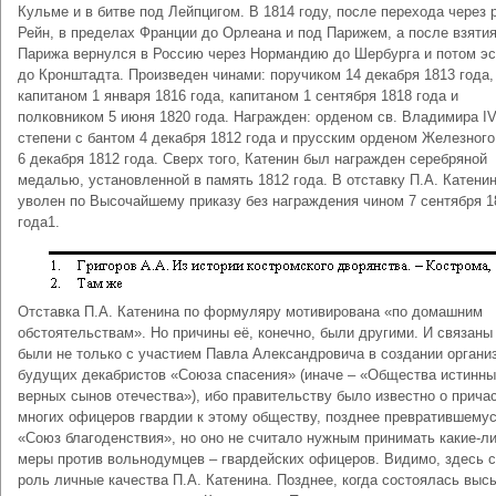
Кульме и в битве под Лейпцигом. В 1814 году, после перехода через 
Рейн, в пределах Франции до Орлеана и под Парижем, а после взяти
Парижа вернулся в Россию через Нормандию до Шербурга и потом э
до Кронштадта. Произведен чинами: поручиком 14 декабря 1813 года,
капитаном 1 января 1816 года, капитаном 1 сентября 1818 года и
полковником 5 июня 1820 года. Награжден: орденом св. Владимира I
степени с бантом 4 декабря 1812 года и прусским орденом Железного
6 декабря 1812 года. Сверх того, Катенин был награжден серебряной
медалью, установленной в память 1812 года. В отставку П.А. Катени
уволен по Высочайшему приказу без награждения чином 7 сентября 1
года1.
Отставка П.А. Катенина по формуляру мотивирована «по домашним
обстоятельствам». Но причины её, конечно, были другими. И связаны
были не только с участием Павла Александровича в создании органи
будущих декабристов «Союза спасения» (иначе – «Общества истинны
верных сынов отечества»), ибо правительству было известно о прича
многих офицеров гвардии к этому обществу, позднее превратившемус
«Союз благоденствия», но оно не считало нужным принимать какие-л
меры против вольнодумцев – гвардейских офицеров. Видимо, здесь 
роль личные качества П.А. Катенина. Позднее, когда состоялась выс