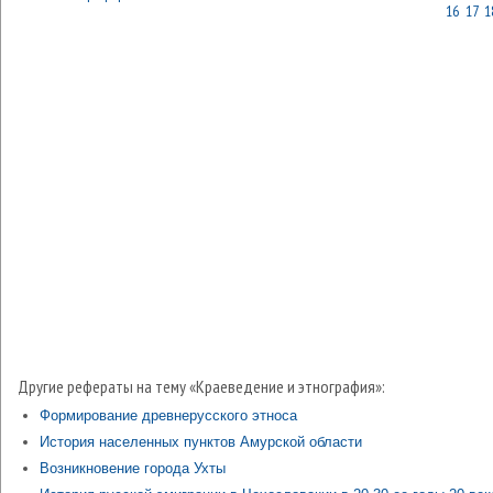
16
17
1
Другие рефераты на тему «Краеведение и этнография»:
Формирование древнерусского этноса
История населенных пунктов Амурской области
Возникновение города Ухты