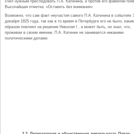
счел нужным преследовать П.А. Катенина, и против его фамилии поя
Высочайшая отметка: «Оставить без внимания».
Возможно, что сам факт неучастия самого П.А. Катенина в событиях 
декабря 1825 года, так как в то время в Петербурге его не было, каки
образом повлиял на решение Николая I , а может быть, он знал, что,
проживая в своем имении, П.А. Катенин не занимается никакими
политическими делами.
2.2.
Литературная и общественная деятельность Павла