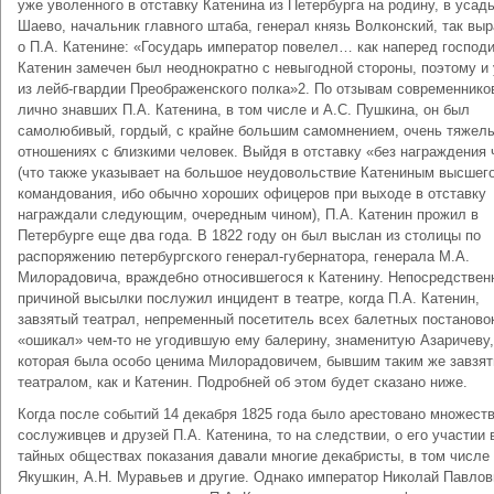
уже уволенного в отставку Катенина из Петербурга на родину, в усад
Шаево, начальник главного штаба, генерал князь Волконский, так вы
о П.А. Катенине: «Государь император повелел… как наперед господ
Катенин замечен был неоднократно с невыгодной стороны, поэтому и
из лейб-гвардии Преображенского полка»2. По отзывам современнико
лично знавших П.А. Катенина, в том числе и А.С. Пушкина, он был
самолюбивый, гордый, с крайне большим самомнением, очень тяжел
отношениях с близкими человек. Выйдя в отставку «без награждения
(что также указывает на большое неудовольствие Катениным высшег
командования, ибо обычно хороших офицеров при выходе в отставку
награждали следующим, очередным чином), П.А. Катенин прожил в
Петербурге еще два года. В 1822 году он был выслан из столицы по
распоряжению петербургского генерал-губернатора, генерала М.А.
Милорадовича, враждебно относившегося к Катенину. Непосредствен
причиной высылки послужил инцидент в театре, когда П.А. Катенин,
завзятый театрал, непременный посетитель всех балетных постаново
«ошикал» чем-то не угодившую ему балерину, знаменитую Азаричеву,
которая была особо ценима Милорадовичем, бывшим таким же завзя
театралом, как и Катенин. Подробней об этом будет сказано ниже.
Когда после событий 14 декабря 1825 года было арестовано множест
сослуживцев и друзей П.А. Катенина, то на следствии, о его участии 
тайных обществах показания давали многие декабристы, в том числе 
Якушкин, А.Н. Муравьев и другие. Однако император Николай Павлов