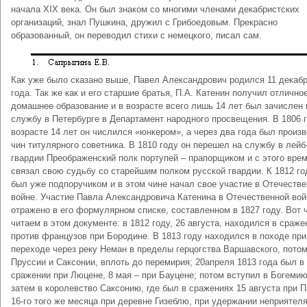
начала XIX века. Он был знаком со многими членами декабристских
организаций, знал Пушкина, дружил с Грибоедовым. Прекрасно
образованный, он переводил стихи с немецкого, писал сам.
Как уже было сказано выше, Павел Александрович родился 11 декабр
года. Так же как и его старшие братья, П.А. Катенин получил отлично
домашнее образование и в возрасте всего лишь 14 лет был зачислен 
службу в Петербурге в Департамент народного просвещения. В 1806 г
возрасте 14 лет он числился «юнкером», а через два года был произв
чин титулярного советника. В 1810 году он перешел на службу в лейб
гвардии Преображенский полк портупей – прапорщиком и с этого вре
связал свою судьбу со старейшим полком русской гвардии. К 1812 го
был уже подпоручиком и в этом чине начал свое участие в Отечеств
войне. Участие Павла Александровича Катенина в Отечественной вой
отражено в его формулярном списке, составленном в 1827 году. Вот 
читаем в этом документе: в 1812 году, 26 августа, находился в сраже
против французов при Бородине. В 1813 году находился в походе при
переходе через реку Неман в пределы герцогства Варшавского, потом
Пруссии и Саксонии, вплоть до перемирия; 20апреля 1813 года был в
сражении при Люцене, 8 мая – при Бауцене; потом вступил в Богемию
затем в королевство Саксонию, где был в сражениях 15 августа при П
16-го того же месяца при деревне Гизеблю, при удержании неприятеля