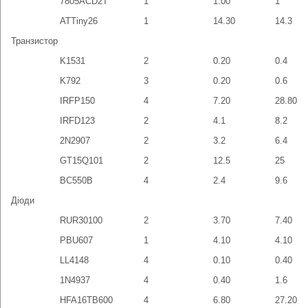
7805ACD2T
1
1.00
1
ATTiny26
1
14.30
14.3
Транзистор
K1531
2
0.20
0.4
K792
3
0.20
0.6
IRFP150
4
7.20
28.80
IRFD123
2
4.1
8.2
2N2907
2
3.2
6.4
GT15Q101
2
12.5
25
BC550B
4
2.4
9.6
Діоди
RUR30100
2
3.70
7.40
PBU607
1
4.10
4.10
LL4148
4
0.10
0.40
1N4937
4
0.40
1.6
HFA16TB600
4
6.80
27.20