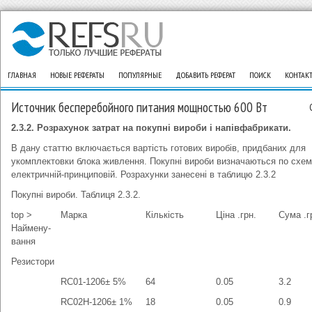
ГЛАВНАЯ
НОВЫЕ РЕФЕРАТЫ
ПОПУЛЯРНЫЕ
ДОБАВИТЬ РЕФЕРАТ
ПОИСК
КОНТАК
Источник бесперебойного питания мощностью 600 Вт
2.3.2. Розрахунок затрат на покупні вироби і напівфабрикати.
В дану статтю включається вартість готових виробів, придбаних для
укомплектовки блока живлення. Покупні вироби визначаються по схем
електричній-принциповій. Розрахунки занесені в таблицю 2.3.2
Покупні вироби. Таблиця 2.3.2.
top >
Марка
Кількість
Ціна .грн.
Сума .г
Наймену-
вання
Резистори
RC01-1206± 5%
64
0.05
3.2
RC02H-1206± 1%
18
0.05
0.9