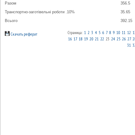
Разом
356.5
Транспортно-заготівельні роботи .10%
35.65
Всього
392.15
Страница:
1
2
3
4
5
6
7
8
9
10
11
12
1
Скачать реферат
16
17
18
19
20
21
22
23
24
25
26
27
2
31
3