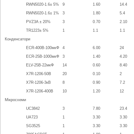
RWN5020-1.6± 5%
9
1.60
14.4
RWN5020-1.6± 1%
3
1.80
5.4
PVZ3A ± 20%
3
0.70
2.10
TR1223± 5%
1
1.1
1.1
Конденсатори
ECR-400B-100мкФ
4
6.00
24
ECR-25B-1000мкФ
3
1.40
4.20
ELV-25B-22мкФ
14
0.60
8.40
X7R-1206-50B
20
0.10
2
X7R-1206-3кВ
8
0.90
7.2
X7R-1206-400B
10
1.20
12
Мікросхеми
UC3842
3
7.80
23.4
UA723
1
3.30
3.30
SG3525
1
3.30
3.30