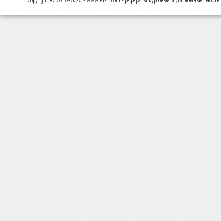
Copyright © 2010-2026 - www.refsru.com - рефераты, курсовые и дипломные работы