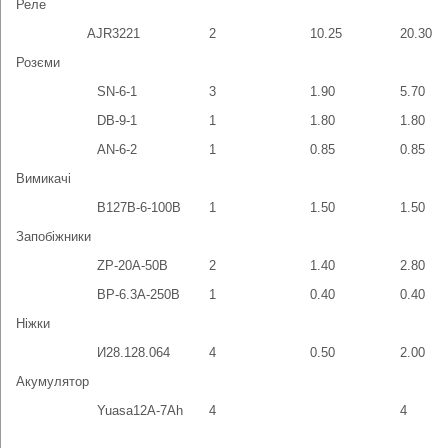
Реле
AJR3221
2
10.25
20.30
Розєми
SN-6-1
3
1.90
5.70
DB-9-1
1
1.80
1.80
AN-6-2
1
0.85
0.85
Вимикачі
В127В-6-100В
1
1.50
1.50
Запобіжники
ZP-20А-50В
2
1.40
2.80
BP-6.3A-250B
1
0.40
0.40
Ніжки
И28.128.064
4
0.50
2.00
Акумулятор
Yuasa12A-7Ah
4
4