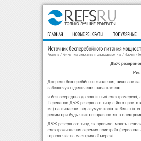
ГЛАВНАЯ
НОВЫЕ РЕФЕРАТЫ
ПОПУЛЯРНЫЕ
Источник бесперебойного питания мощнос
Рефераты
/
Коммуникации, связь и радиоэлектроника
/
Источник бе
ДБЖ резервного
Рис.
Джерело безперебійного живлення, виконане за
забезпечує підключення навантаженн
я безпосередньо до зовнішньої електромережі, а
Перевагою ДБЖ резервного типу є його простота 
мс) на живлення від акумуляторів та більш інте
режим при будь-яких несправностях в електром
ДБЖ резервного типу, як правило, мають невели
електроживлення окремих пристроїв (персональни
гарною якістю електричної мережі.