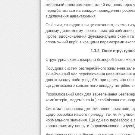
живильній електромережі, але й від неполадок
передбачається на випадок проведення профіла
відключення навантаження.
Оскільки, як видно з вище сказаного, схема тип
даному дипломному проекті пристрій забезпече
Проте, вдосконалення функціональної схеми та 
спроможний виріб з кращими параметрами експлу
1.3.2. Опис структурн
Структурна схема джерела безперебійного живле
Побудова систем безперебійного живлення зале
якнайменший час переключення навантаження на
довготривалу роботу від АБ, при цьому час пер
що для кожного конкретного випадку потрібно ви
Розроблюваний блок для забезпечення безперерв
комп’ютерів, модемів та ін.) стабілізованою нап
Система призначена для живлення пристроїв, 
щодо розробки нашого приладу, так як імпульсн
нормального значення. Ще однією перевагою є з
характеристику напруги (апроксимована синусоїд
Розглянемо основні блоки, що входять до склад