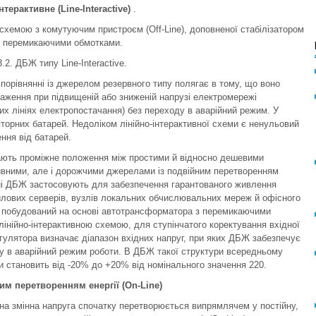
нтерактивне (Line-Interactive)
.
схемою з комутуючим пристроєм (Off-Line), доповненої стабілізатором
 з перемикаючими обмотками.
3.2. ДБЖ типу Line-Interactive.
порівнянні із джерелом резервного типу полягає в тому, що воно
ження при підвищеній або зниженій напрузі електромережі
х лініях електропостачання) без переходу в аварійний режим. У
орних батарей. Недоліком лінійно-інтерактивної схеми є ненульовий
ння від батарей.
мають проміжне положення між простими й відносно дешевими
ивними, але і дорожчими джерелами із подвійним перетворенням
тивні ДБЖ застосовують для забезпечення гарантованого живлення
йлових серверів, вузлів локальних обчислювальних мереж й офісного
, побудований на основі автотрансформатора з перемикаючими
інійно-інтерактивною схемою, для ступінчатого коректування вхідної
гулятора визначає діапазон вхідних напруг, при яких ДБЖ забезпечує
 в аварійний режим роботи. В ДБЖ такої структури всередньому
ги становить від -20% до +20% від номінального значення 220.
им перетворенням енергії (On-Line)
на змінна напруга спочатку перетворюється випрямлячем у постійну,