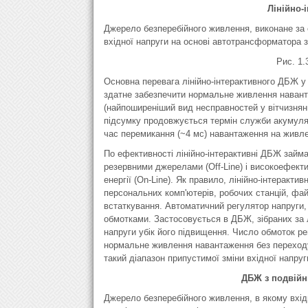
Лінійно-і
Джерело безперебійного живлення, виконане за 
вхідної напруги на основі автотрансформатора
Рис. 1.
Основна перевага лінійно-інтерактивного ДБЖ у 
здатне забезпечити нормальне живлення наванта
(найпоширеніший вид несправностей у вітчизняни
підсумку продовжується термін служби акумулят
час перемикання (~4 мс) навантаження на живле
По ефективності лінійно-інтерактивні ДБЖ зай
резервними джерелами (Off-Line) і високоефект
енергії (On-Line). Як правило, лінійно-інтерак
персональних комп'ютерів, робочих станцій, фа
встаткування. Автоматичний регулятор напруги
обмотками. Застосовується в ДБЖ, зібраних за л
напруги убік його підвищення. Число обмоток ре
нормальне живлення навантаження без переходу
такий діапазон припустимої зміни вхідної напру
ДБЖ з подвійн
Джерело безперебійного живлення, в якому вхід