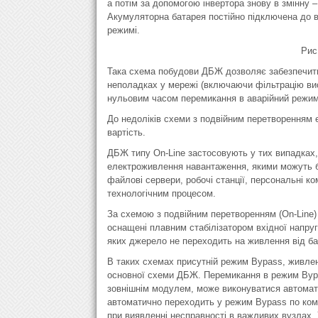
а потім за допомогою інвертора знову в змінну –
Акумуляторна батарея постійно підключена до в
режимі.
Рис
Така схема побудови ДБЖ дозволяє забезпечити
неполадках у мережі (включаючи фільтрацію вис
нульовим часом перемикання в аварійний режим 
До недоліків схеми з подвійним перетворенням ен
вартість.
ДБЖ типу On-Line застосовують у тих випадках, 
електроживлення навантаження, якими можуть 
файлові сервери, робочі станції, персональні к
технологічним процесом.
За схемою з подвійним перетворенням (On-Line)
оснащені плавним стабілізатором вхідної напруг
яких джерело не переходить на живлення від бат
В таких схемах присутній режим Bypass, живле
основної схеми ДБЖ. Перемикання в режим Byp
зовнішнім модулем, може виконуватися автомат
автоматично переходить у режим Bypass по кома
при виявленні несправності в важливих вузлах. 