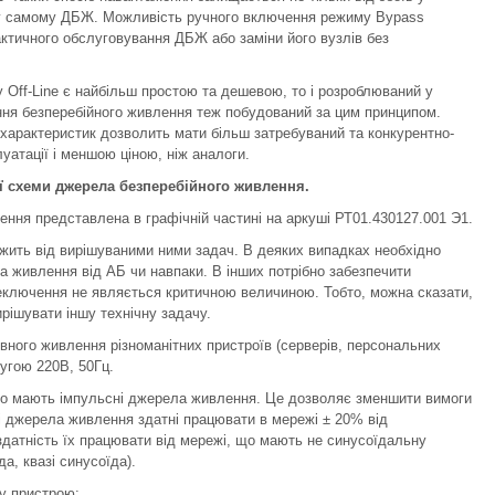
 у самому ДБЖ. Можливість ручного включення режиму Bypass
ктичного обслуговування ДБЖ або заміни його вузлів без
у Off-Line є найбільш простою та дешевою, то і розроблюваний у
ння безперебійного живлення теж побудований за цим принципом.
характеристик дозволить мати більш затребуваний та конкурентно-
атації і меншою ціною, ніж аналоги.
ої схеми джерела безперебійного живлення.
ння представлена в графічній частині на аркуші РТ01.430127.001 Э1.
жить від вирішуваними ними задач. В деяких випадках необхідно
 живлення від АБ чи навпаки. В інших потрібно забезпечити
еключення не являється критичною величиною. Тобто, можна сказати,
рішувати іншу технічну задачу.
ного живлення різноманітних пристроїв (серверів, персональних
ругою 220В, 50Гц.
що мають імпульсні джерела живлення. Це дозволяє зменшити вимоги
і джерела живлення здатні працювати в мережі ± 20% від
датність їх працювати від мережі, що мають не синусоїдальну
а, квазі синусоїда).
у пристрою: