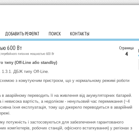
ДОБАВИТЬ РЕФЕРАТ
ПОИСК
КОНТАКТЫ
тью 600 Вт
Страница
4
сперебойного питания мощностью 600 Вт
 типу (Off-Line або standby)
 1.3.1. ДБЖ типу Off-Line.
 схемою з комутуючим пристроєм, що у нормальному режимі роботи
 в аварійному переводить її на живлення від акумуляторних батарей.
і невисока вартість, а недоліком - ненульовий час перемикання (~4
нсивна їхня експлуатація, тому що джерело переводиться в аварійний
ережі.
ку потужність і застосовуються для забезпечення гарантованого
х комп'ютерів, робочих станцій, офісного встаткування) у регіонах з