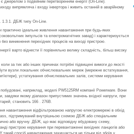
 є джерелом з подвійним перетворенням енергії (On-Line).
иходу випрямляча і входу інвертора і живить останній в аварійному
. 1.3.1. ДБЖ типу On-Line.
 практично ідеальне живлення навантаження при будь-яких
оковольтних імпульсів та електромагнітних завад) і характеризується
без виникнення перехідних процесів на виході пристрою.
ергії варто віднести її порівняльно велику складність, більш високу
коли за тих або інших причинах потрібні підвищені вимоги до якості
бути вузли локальних обчислювальних мереж (мережне встаткування,
омп'ютери), устаткування обчислювальних залів, системи керування
 побудовані, наприклад, моделі PW5125RM компанії Powerware. Вони
и, завдяки якому діапазон припустимих значень вхідної напруги, при
арей, становить 166 . 276В.
ння навантаження відфільтрованою напругою електромережі в обхід
ass, підтримуваний внутрішньою схемою ДБЖ або спеціальним
ично або вручну. ДБЖ, що має відповідну вбудовану схему,
нді пристрою керування при перевантаженні вихідних ланцюгів або
У такий спосіб навантаження захищається не тільки від збоїв у