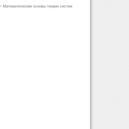
Математические основы теории систем