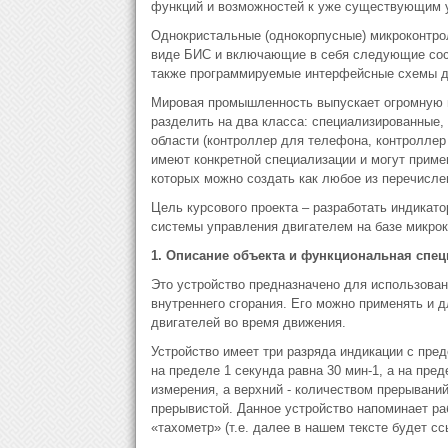
функций и возможностей к уже существующим ус
Однокристальные (однокорпусные) микроконтро
виде БИС и включающие в себя следующие сост
также программируемые интерфейсные схемы дл
Мировая промышленность выпускает огромную н
разделить на два класса: специализированные,
области (контроллер для телефона, контроллер
имеют конкретной специализации и могут прим
которых можно создать как любое из перечисле
Цель курсового проекта – разработать индикат
системы управления двигателем на базе микро
1. Описание объекта и функциональная спе
Это устройство предназначено для использован
внутреннего сгорания. Его можно применять и 
двигателей во время движения.
Устройство имеет три разряда индикации с пред
на пределе 1 секунда равна 30 мин-1, а на пре
измерения, а верхний - количеством прерываний
прерывистой. Данное устройство напоминает ра
«тахометр» (т.е. далее в нашем тексте будет сс