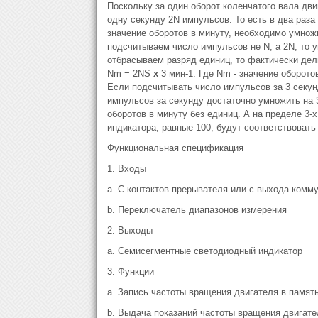
Поскольку за один оборот коленчатого вала дв
одну секунду 2N импульсов. То есть в два раза
значение оборотов в минуту, необходимо умножи
подсчитываем число импульсов не N, a 2N, то у
отбрасываем разряд единиц, то фактически дел
Nm = 2NS
х
3 мин-1. Где Nm - значение оборото
Если подсчитывать число импульсов за 3 секун
импульсов за секунду достаточно умножить на 
оборотов в минуту без единиц. А на пределе 3-
индикатора, равные 100, будут соответствовать
Функциональная спецификация
1. Входы
a. С контактов прерывателя или с выхода комм
b. Переключатель диапазонов измерения
2. Выходы
a. Семисегментные светодиодный индикатор
3. Функции
a. Запись частоты вращения двигателя в памят
b. Выдача показаний частоты вращения двигат