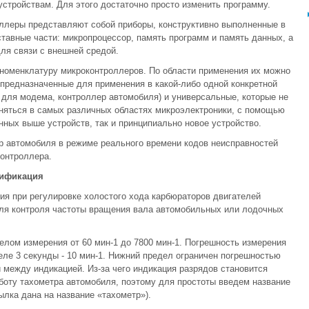
тройствам. Для этого достаточно просто изменить программу.
ллеры представляют собой приборы, конструктивно выполненные в
авные части: микропроцессор, память программ и память данных, а
я связи с внешней средой.
оменклатуру микроконтроллеров. По области применения их можно
 предназначенные для применения в какой-либо одной конкретной
 для модема, контроллер автомобиля) и универсальные, которые не
еняться в самых различных областях микроэлектроники, с помощью
нных выше устройств, так и принципиально новое устройство.
ор автомобиля в режиме реального времени кодов неисправностей
контроллера.
цификация
ия при регулировке холостого хода карбюраторов двигателей
для контроля частоты вращения вала автомобильных или лодочных
елом измерения от 60 мин-1 до 7800 мин-1. Погрешность измерения
деле 3 секунды - 10 мин-1. Нижний предел ограничен погрешностью
 между индикацией. Из-за чего индикация разрядов становится
боту тахометра автомобиля, поэтому для простоты введем название
ылка дана на название «тахометр»).