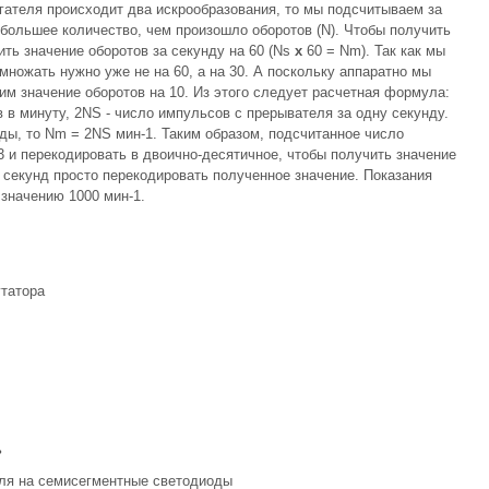
игателя происходит два искрообразования, то мы подсчитываем за
 большее количество, чем произошло оборотов (N). Чтобы получить
ть значение оборотов за секунду на 60 (Ns
х
60 = Nm). Так как мы
множать нужно уже не на 60, а на 30. А поскольку аппаратно мы
им значение оборотов на 10. Из этого следует расчетная формула:
в в минуту, 2NS - число импульсов с прерывателя за одну секунду.
ды, то Nm = 2NS мин-1. Таким образом, подсчитанное число
3 и перекодировать в двоично-десятичное, чтобы получить значение
х секунд просто перекодировать полученное значение. Показания
 значению 1000 мин-1.
утатора
ь
еля на семисегментные светодиоды