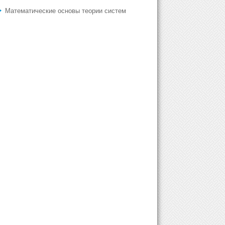
Математические основы теории систем