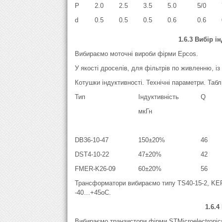
P
2.0
2.5
3.5
5.0
5/0
d
0.5
0.5
0.5
0.6
0.6
1.6.3 Вибір 
Вибираємо моточні вироби фірми Epcos.
У якості дроселів, для фільтрів по живленню, і
Котушки індуктивності. Технічні параметри. Табл
Тип
Індуктивність
Q
мкГн
DB36-10-47
150±20%
46
DST4-10-22
47±20%
42
FMER-K26-09
60±20%
56
Трансформатори вибираємо типу TS40-15-2, KER
-40…+45оС.
1.6.4
Вибираємо транзистори фірми STMicroelectronics