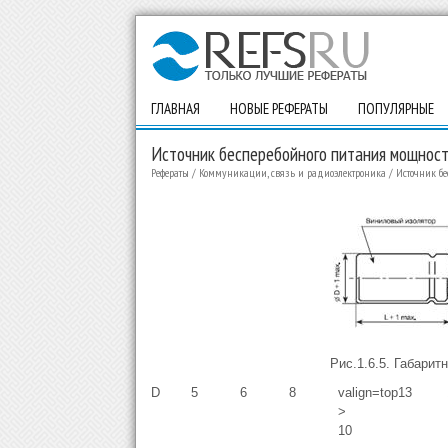
ГЛАВНАЯ
НОВЫЕ РЕФЕРАТЫ
ПОПУЛЯРНЫЕ
Источник бесперебойного питания мощнос
Рефераты
/
Коммуникации, связь и радиоэлектроника
/
Источник бе
Рис.1.6.5. Габарит
D
5
6
8
valign=top
13
>
10