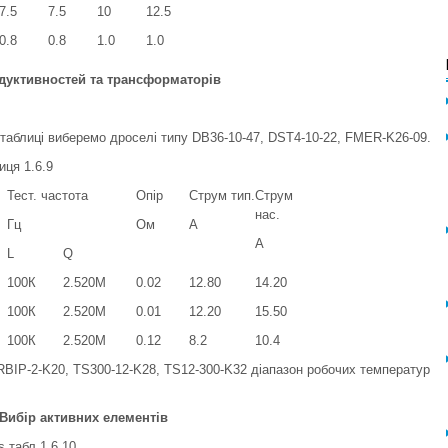
7.5
7.5
10
12.5
0.8
0.8
1.0
1.0
індуктивностей та трансформаторів
з таблиці виберемо дроселі типу DB36-10-47, DST4-10-22, FMER-K26-09.
иця 1.6.9
Тест. частота
Опір
Струм тип.
Струм
нас.
Гц
Ом
А
А
L
Q
100К
2.520М
0.02
12.80
14.20
100К
2.520М
0.01
12.20
15.50
100К
2.520М
0.12
8.2
10.4
BIP-2-K20, TS300-12-K28, TS12-300-K32 діапазон робочих температур
 Вибір активних елементів
 табл.1.6.10.