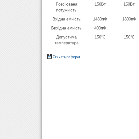
Розсіювана
150Bт
150Вт
потужність
Вхідна ємність
1480пФ
1800пФ
Вихідна ємність
400пФ
Допустима
150°C
150°С
температура
Скачать реферат