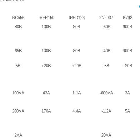
BC556
IRFP150
IRFD123
2N2907
К792
80В
100В
80В
-60В
900В
65В
100В
80В
-40В
900В
5В
±20B
±20B
-5В
±20B
100мА
43A
1.1А
-600мА
3A
200мА
170A
4.4А
-1.2А
5A
2мА
20мА