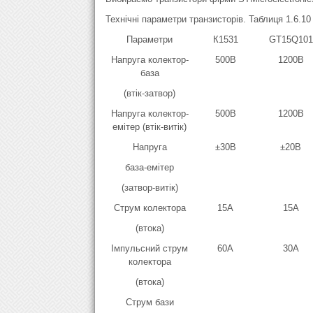
Технічні параметри транзисторів. Таблиця 1.6.10
Параметри
К1531
GT15Q101
Напруга колектор-
500B
1200В
база
(втік-затвор)
Напруга колектор-
500B
1200В
емітер (втік-витік)
Напруга
±30B
±20В
база-емітер
(затвор-витік)
Струм колектора
15A
15А
(втока)
Імпульсний струм
60A
30А
колектора
(втока)
Струм бази