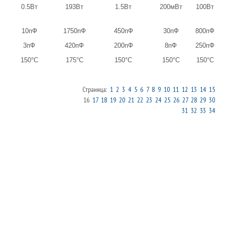
0.5Вт
193Вт
1.5Вт
200мВт
100Вт
10пФ
1750пФ
450пФ
30пФ
800пФ
3пФ
420пФ
200пФ
8пФ
250пФ
150°С
175°С
150°С
150°С
150°С
Страница:
1
2
3
4
5
6
7
8
9
10
11
12
13
14
15
16
17
18
19
20
21
22
23
24
25
26
27
28
29
30
31
32
33
34