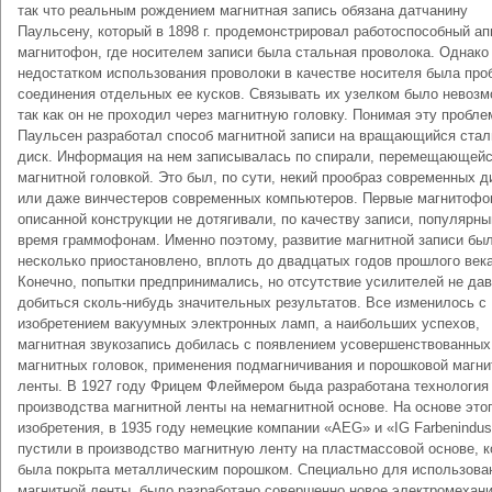
так что реальным рождением магнитная запись обязана датчанину
Паульсену, который в 1898 г. продемонстрировал работоспособный ап
магнитофон, где носителем записи была стальная проволока. Однако
недостатком использования проволоки в качестве носителя была про
соединения отдельных ее кусков. Связывать их узелком было невозм
так как он не проходил через магнитную головку. Понимая эту пробле
Паульсен разработал способ магнитной записи на вращающийся стал
диск. Информация на нем записывалась по спирали, перемещающей
магнитной головкой. Это был, по сути, некий прообраз современных д
или даже винчестеров современных компьютеров. Первые магнитоф
описанной конструкции не дотягивали, по качеству записи, популярны
время граммофонам. Именно поэтому, развитие магнитной записи бы
несколько приостановлено, вплоть до двадцатых годов прошлого века
Конечно, попытки предпринимались, но отсутствие усилителей не да
добиться сколь-нибудь значительных результатов. Все изменилось с
изобретением вакуумных электронных ламп, а наибольших успехов,
магнитная звукозапись добилась с появлением усовершенствованных
магнитных головок, применения подмагничивания и порошковой магни
ленты. В 1927 году Фрицем Флеймером быда разработана технология
производства магнитной ленты на немагнитной основе. На основе это
изобретения, в 1935 году немецкие компании «АEG» и «IG Farbenindust
пустили в производство магнитную ленту на пластмассовой основе, к
была покрыта металлическим порошком. Специально для использова
магнитной ленты, было разработано совершенно новое электромехан