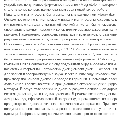
устройство, получившее фирменное название «Magnetofon», которое 
стало, в конце концов, наименованием всех подобных устройств.
Изначально магнитофоны были выполнены в катушечном «форм-факт
Однако постепенно к ним на смену пришли магнитофоны кассетные, г
миниатюрные катушки, с магнитной пленкой и пустая, были помещены
специальную компакт-кассету и конец пленки заранее закреплен на п
катушке. Параллельно совершенствовалась и грамзапись. С развити
радиотехники появились радиолы, проигрыватели, и электрофоны.
Пружинный двигатель был заменен электрическим. При тех же разме
пластинки скорость уменьшилась до 33 1/3 об/мин, а увеличение пло
записи позволило создать долгоиграющие пластинки. Однако не за г
была новая революция развития носителей информации. В 1979 году
компания Philips совместно с Sony предъявили миру абсолютно новы
носитель информации – оптический диск (компакт-диск – Compact Dis
для записи и воспроизведения звука. И уже в 1982 году началось ма
производство компакт-дисков на заводе в Германии. С помощью лазе
луча сигналы записываются на вращающийся оптический диск цифр
методом. В результате записи на диске образуется спиральная дорож
состоящая из впадин и гладких участков. В режиме воспроизведения
лазерный луч, сфокусированный на дорожку, перемещается по повер
вращающегося диска и считывает записанную информацию. При это
впадины считываются как нули, а ровно отражающие свет участки – к
единицы. Цифровой метод записи обеспечивает практически полное