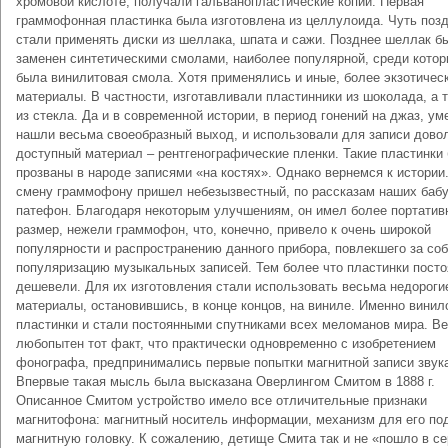
хромовой кислоте, получали гальванопластические копии. Первая
граммофонная пластинка была изготовлена из целлулоида. Чуть поз
стали применять диски из шеллака, шпата и сажи. Позднее шеллак б
заменен синтетическими смолами, наиболее популярной, среди котор
была винилитовая смола. Хотя применялись и иные, более экзотичес
материалы. В частности, изготавливали пластинники из шоколада, а 
из стекла. Да и в современной истории, в период гонений на джаз, у
нашли весьма своеобразный выход, и использовали для записи дово
доступный материал – рентгенографические пленки. Такие пластинки
прозваны в народе записями «на костях». Однако вернемся к истории
смену граммофону пришел небезызвестный, по рассказам наших баб
патефон. Благодаря некоторым улучшениям, он имел более портатив
размер, нежели граммофон, что, конечно, привело к очень широкой
популярности и распространению данного прибора, повлекшего за соб
популяризацию музыкальных записей. Тем более что пластинки посто
дешевели. Для их изготовления стали использовать весьма недороги
материалы, остановившись, в конце концов, на виниле. Именно вини
пластинки и стали постоянными спутниками всех меломанов мира. В
любопытен тот факт, что практически одновременно с изобретением
фонографа, предпринимались первые попытки магнитной записи звук
Впервые такая мысль была высказана Оверлингом Смитом в 1888 г.
Описанное Смитом устройство имело все отличительные признаки
магнитофона: магнитный носитель информации, механизм для его по
магнитную головку. К сожалению, детище Смита так и не «пошло в с