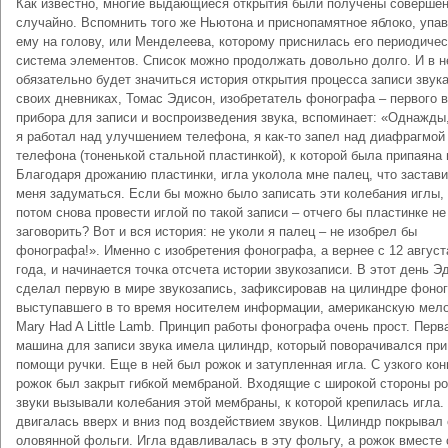
Как известно, многие выдающиеся открытия были получены соверше
случайно. Вспомнить того же Ньютона и приснопамятное яблоко, упа
ему на голову, или Менделеева, которому приснилась его периодиче
система элементов. Список можно продолжать довольно долго. И в 
обязательно будет значиться история открытия процесса записи звука
своих дневниках, Томас Эдисон, изобретатель фонографа – первого 
прибора для записи и воспроизведения звука, вспоминает: «Однажды,
я работал над улучшением телефона, я как-то запел над диафрагмой
телефона (тоненькой стальной пластинкой), к которой была припаяна 
Благодаря дрожанию пластинки, игла уколола мне палец, что застав
меня задуматься. Если бы можно было записать эти колебания иглы,
потом снова провести иглой по такой записи – отчего бы пластинке не
заговорить? Вот и вся история: не уколи я палец – не изобрел бы
фонографа!». Именно с изобретения фонографа, а вернее с 12 август
года, и начинается точка отсчета истории звукозаписи. В этот день Э
сделал первую в мире звукозапись, зафиксировав на цилиндре фоно
выступавшего в то время носителем информации, американскую мел
Mary Had A Little Lamb. Принцип работы фонографа очень прост. Перв
машина для записи звука имела цилиндр, который поворачивался при
помощи ручки. Еще в ней был рожок и затупленная игла. С узкого кон
рожок был закрыт гибкой мембраной. Входящие с широкой стороны р
звуки вызывали колебания этой мембраны, к которой крепилась игла.
двигалась вверх и вниз под воздействием звуков. Цилиндр покрывал
оловянной фольги. Игла вдавливалась в эту фольгу, а рожок вместе 