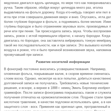
медленно двигался вдоль цилиндра, по мере того как поворачивалас
ручка. Таким образом, обойдя вокруг цилиндра много раз, иголка
выдавливала на фольге дорожку. Когда кто-нибудь говорил или пел в
игла при этом совершала движения вверх и вниз. Опускаясь, игла де
более глубокие бороздки в фольге, а поднимаясь более мелкие. Изм
глубины бороздок и было отражением звуковых волн, производимых 
речи или при пении. Так происходила запись звука. Чтобы воспроизве
запись, рожок с иглой перемещали обратно, к началу бороздки. Когда
двигалась по бороздке, она заставляла вибрировать тонкую мембрану
такой же последовательности, как и при записи. Это вызывало колеб
воздуха в рожке, что и было причиной возникновения звука, напомин
прозвучавший при записи.
Развитие носителей информации
В фонограф постоянно вносились усовершенствования. Например,
оловянная фольга, покрывавшая валик, в скором времени сменилась
слоем воска. Однако, несмотря на все попытки, добиться качественно
долговечной записи не получалась. Требовались новые технические
решения, и вскоре, а вернее в 1888 г. немец Эмиль Берлинер изобрел
граммофон. После записи фонограмма покрывалась лаком и служила
получения отпечатка на хроможелатиновом слое. Позднее стали при
кислотное травление, в качестве подложки использовать цинк, а в ка
защитного слоя - воск. Применяя как оригинал цинк, протравленный в