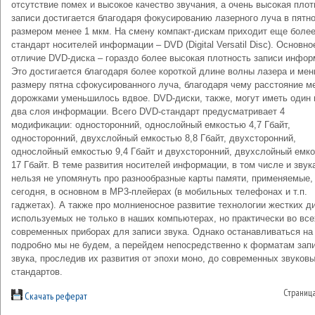
отсутствие помех и высокое качество звучания, а очень высокая плот
записи достигается благодаря фокусированию лазерного луча в пятн
размером менее 1 мкм. На смену компакт-дискам приходит еще боле
стандарт носителей информации – DVD (Digital Versatil Disc). Основно
отличие DVD-диска – гораздо более высокая плотность записи инфор
Это достигается благодаря более короткой длине волны лазера и ме
размеру пятна сфокусированного луча, благодаря чему расстояние м
дорожками уменьшилось вдвое. DVD-диски, также, могут иметь один 
два слоя информации. Всего DVD-стандарт предусматривает 4
модификации: односторонний, однослойный емкостью 4,7 Гбайт,
односторонний, двухслойный емкостью 8,8 Гбайт, двухсторонний,
однослойный емкостью 9,4 Гбайт и двухсторонний, двухслойный емк
17 Гбайт. В теме развития носителей информации, в том числе и звук
нельзя не упомянуть про разнообразные карты памяти, применяемые,
сегодня, в основном в MP3-плейерах (в мобильных телефонах и т.п.
гаджетах). А также про молниеносное развитие технологии жестких д
используемых не только в наших компьютерах, но практически во все
современных приборах для записи звука. Однако останавливаться на
подробно мы не будем, а перейдем непосредственно к форматам зап
звука, проследив их развития от эпохи моно, до современных звуков
стандартов.
Страниц
Скачать реферат