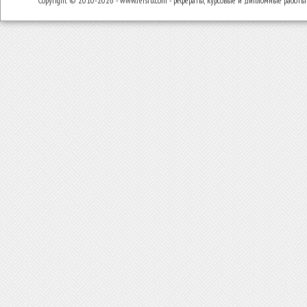
Copyright © 2010-2026 - www.refsru.com - рефераты, курсовые и дипломные работы