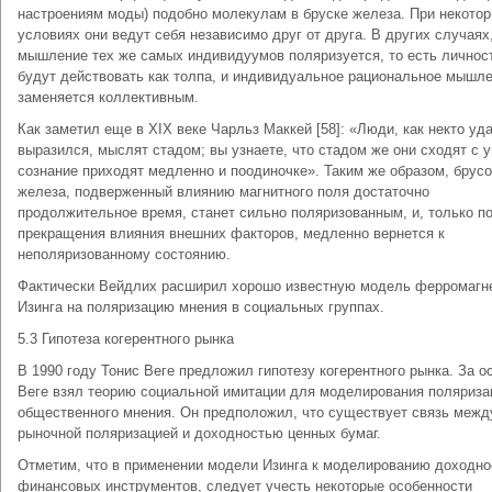
настроениям моды) подобно молекулам в бруске железа. При некото
условиях они ведут себя независимо друг от друга. В других случаях
мышление тех же самых индивидуумов поляризуется, то есть личнос
будут действовать как толпа, и индивидуальное рациональное мышл
заменяется коллективным.
Как заметил еще в XIX веке Чарльз Маккей [58]: «Люди, как некто уд
выразился, мыслят стадом; вы узнаете, что стадом же они сходят с у
сознание приходят медленно и поодиночке». Таким же образом, брусо
железа, подверженный влиянию магнитного поля достаточно
продолжительное время, станет сильно поляризованным, и, только п
прекращения влияния внешних факторов, медленно вернется к
неполяризованному состоянию.
Фактически Вейдлих расширил хорошо известную модель ферромагн
Изинга на поляризацию мнения в социальных группах.
5.3 Гипотеза когерентного рынка
В 1990 году Тонис Веге предложил гипотезу когерентного рынка. За о
Веге взял теорию социальной имитации для моделирования поляриза
общественного мнения. Он предположил, что существует связь межд
рыночной поляризацией и доходностью ценных бумаг.
Отметим, что в применении модели Изинга к моделированию доходно
финансовых инструментов, следует учесть некоторые особенности