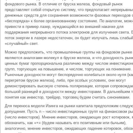
фондового рынка. В отличие от бруска железа, фондовый рынок
представляет собой открытую систему, что предполагает непрерывны
денежных средств для сохранения возможности фазовых переходов 
«беспорядка» к более организованному состоянию. По аналогии, мож
привести в пример лазер, нуждающийся во внешней накачке для
поддержания непрерывного потока электронов для излучения света. 
поток энергии в лазере недостаточен, он будет излучать лишь слабый
«случайный» свет.
Можно предположить, что промышленные группы на фондовом рынке
являются аналогами молекул в бруске железа, и что доходность рын
ценных бумаг пропорциональна различию между числом инвестицион
групп, торгующих на повышение, и числом, торгующих на понижение.
Рыночные доходности могут беспорядочно колебаться около нуля (ка
перегретом бруске железа), либо, при особых условиях, они могут
демонстрировать высокую степень поляризации, которая сопровожда
большой разницей в доходности между инвесторами. В дальнейшем т
понятия как инвестор, трейдер, торговец будем считать синонимами.
Для переноса модели Изинга на рынки капитала предположим следу
допущения. Пусть n – число инвестиционных групп на финансовом ры
(число инвесторов). Мнение инвесторов, ожидающих рост котировок,
обозначить, как «+» (будем называть его позитивным или бычьим),
аналогично, мнение инвесторов, ожидающих падение котировок, обоз