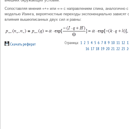
внешних окружающих условий.
Сопоставляя мнения «+» или «-» с направлением спина, аналогично с
моделью Изинга, вероятностные переходы экспоненциально зависят 
влияния вышеописанных двух сил и равны:
Страница:
1
2
3
4
5
6
7
8
9
10
11
12
1
Скачать реферат
16
17
18
19
20
21
22
23
2