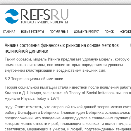
ГЛАВНАЯ
НОВЫЕ РЕФЕРАТЫ
ПОПУЛЯРНЫЕ
ДОБАВИТЬ РЕФЕРАТ
ПОИСК
КОНТАК
Анализ состояния финансовых рынков на основе методов
нелинейной динамики
Таким образом, модель Изинга предлагает удобную модель, которую
применять к системам, состояние которых определяется уровнем
внутренней кластеризации и воздействием внешних сил.
5.2 Теория социальной имитации
Теория социальной имитации стала известной после появления работ
Каллан и Д. Шапиро, чья статья «A Theory of Social Imitation» вышла в
журнале Physics Today в 1974
году. Стоит отметить, что отправной точкой данной теории можно счи
работу Вольфранга Вейдлиха. Главная идея Вейдлиха основывалась
предположении, что поведение индивидуумов в социальных группах (
которым можно отнести и рыб, плавающих в косяках, и полет птиц в с
светлячков, мерцающих в унисон, и людей, подтвержденных тенденц