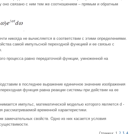
ку оно связано с ним тем же соотношением – прямым и обратным
.
чти никогда не вычисляется в соответствии с этими определениями.
ойства самой импульсной переходной функцией и ее связью с
.
ого процесса равно передаточной функции, умноженной на
 Подставим в последнее выражение единичное значение изображения
 переходная функция равна реакции системы при действии на ее
онимается импульс, математической моделью которого является d -
ия рассматриваемой временной характеристики.
м замечательных свойств. Одно из них касается условия
осуществимости.
Страница: 1
2
3
4