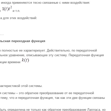
иногда применяются тесно связанные с ними воздействия:
е
и т.п.
а для этих воздействий:
 ….
льсная переходная функция
 полностью ее характеризует. Действительно, по передаточной
ьное уравнение, описывающее эту систему. Передаточная функция
нкции времени
актеристикой этой системы.
 системы – это обратное преобразование от ее передаточной
тему, что и передаточная функция, так как эти две функции связаны
ыть определена не только как обратное преобразование Лапласа, но