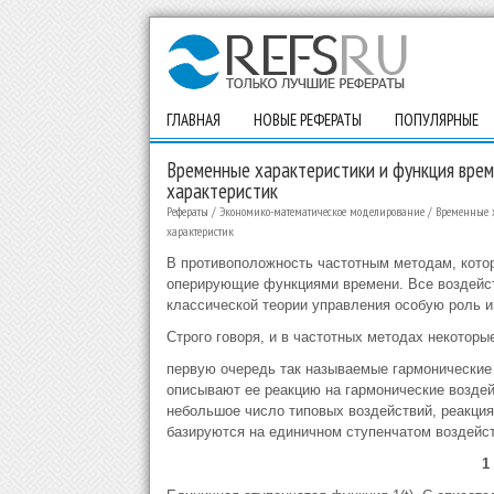
ГЛАВНАЯ
НОВЫЕ РЕФЕРАТЫ
ПОПУЛЯРНЫЕ
Временные характеристики и функция врем
характеристик
Рефераты
/
Экономико-математическое моделирование
/
Временные х
характеристик
В противоположность частотным методам, кото
оперирующие функциями времени. Все воздейст
классической теории управления особую роль и
Строго говоря, и в частотных методах некоторы
первую очередь так называемые гармонические 
описывают ее реакцию на гармонические возде
небольшое число типовых воздействий, реакция
базируются на единичном ступенчатом воздейст
1