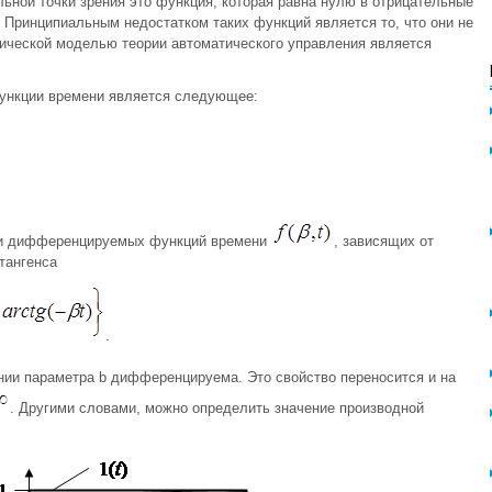
льной точки зрения это функция, которая равна нулю в отрицательные
 Принципиальным недостатком таких функций является то, что они не
ической моделью теории автоматического управления является
ункции времени является следующее:
 и дифференцируемых функций времени
, зависящих от
тангенса
.
нии параметра b дифференцируема. Это свойство переносится и на
. Другими словами, можно определить значение производной