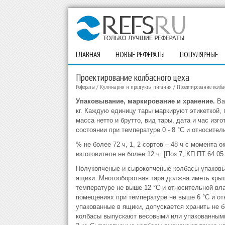
ГЛАВНАЯ
НОВЫЕ РЕФЕРАТЫ
ПОПУЛЯРНЫЕ
Проектирование колбасного цеха
Рефераты
/
Кулинария и продукты питания
/
Проектирование колба
Упаковывание, маркирование и хранение.
Ва
кг. Каждую единицу тары маркируют этикеткой, г
масса нетто и брутто, вид тары, дата и час из
состоянии при температуре 0 - 8 °С и относител
% не более 72 ч, 1, 2 сортов – 48 ч с момента о
изготовителе не более 12 ч. [Поз 7, КП ПТ 64.05.
Полукопченые и сырокопченые колбасы упаков
ящики. Многооборотная тара должна иметь кры
температуре не выше 12 °С и относительной вл
помещениях при температуре не выше 6 °С и от
упакованные в ящики, допускается хранить не бо
колбасы выпускают весовыми или упакованными