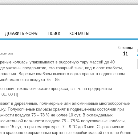
ДОБАВИТЬ РЕФЕРАТ
ПОИСК
КОНТАКТЫ
Страница
11
сного цеха
реные колбасы упаковывают в оборотную тару массой до 40
де указаны предприятие, его товарный знак, вид и сорт колбасы,
готовления. Вареные колбасы высшего сорта хранят в подвешенном
ьной влажности воздуха 75 – 85
кончания технологического процесса, в т. ч. на предприятии-
 01. 00 П]
ывают в деревянные, полимерные или алюминиевые многооборотные
шку. Полукопченые колбасы хранят в подвешенном состоянии при
ажности воздуха 75 – 78 % не более 10 сут. В охлаждаемых
носительной влажности воздуха 75 – 78 % полукопченые колбасы,
лее 15 сут, а при температуре - 7 – 9 °С до 3 мес. Сырокопченые
 в красочно оформленные картонные коробки массой нетто не более