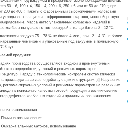
пакованными под вакуумом в прозрачные газонепроницаемые пленки.
50 ± 6, 100 ± 4, 150 ± 4, 200 ± 6, 250 ± 6 или от 50 до 270 г; при
от 200 до 400 г. Пакеты с фасованными сырокопчеными колбасами
ия укладывают в ящики из гофрированного картона, многооборотную
-оборудование. Масса нетто упакованных колбасных изделий в
ые колбасы выпускают с температурой в толще батона 0 – 12 °С.
влажности воздуха 75 – 78 % не более 4 мес., при - 2 – 4 °С не более
ки, нарезанные ломтиками и упакованные под вакуумом в полимерную
°С 6 сут.
скаемой продукции
стадиях производства осуществляют входной и промежуточный
объектов переработки, условий и режимных параметров
я рецептур. Наряду с технологическим контролем систематически
оль производства согласно действующим инструкциям.[3] Нарушение
ов, регламентируемых условий и режимных параметров на различных
риводят к понижению качества готовой продукции и возникновению
ктер дефектов колбасных изделий и причины их возникновения
ины их возникновения
Причина возникновения
Обжарка влажных батонов, использование