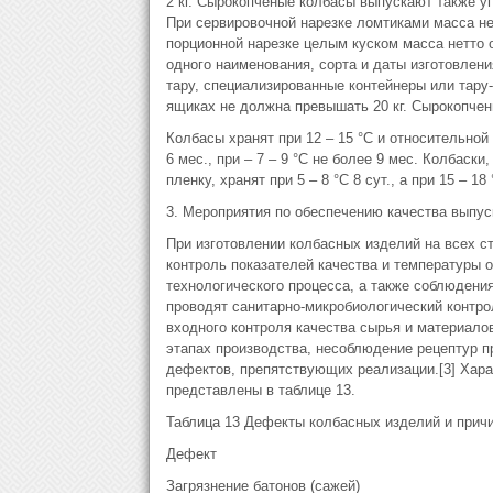
2 кг. Сырокопченые колбасы выпускают также у
При сервировочной нарезке ломтиками масса нетто 
порционной нарезке целым куском масса нетто 
одного наименования, сорта и даты изготовлен
тару, специализированные контейнеры или тару
ящиках не должна превышать 20 кг. Сырокопчен
Колбасы хранят при 12 – 15 °С и относительной 
6 мес., при – 7 – 9 °С не более 9 мес. Колбас
пленку, хранят при 5 – 8 °С 8 сут., а при 15 – 18 
3. Мероприятия по обеспечению качества выпу
При изготовлении колбасных изделий на всех 
контроль показателей качества и температуры 
технологического процесса, а также соблюдени
проводят санитарно-микробиологический контр
входного контроля качества сырья и материал
этапах производства, несоблюдение рецептур п
дефектов, препятствующих реализации.[3] Хара
представлены в таблице 13.
Таблица 13 Дефекты колбасных изделий и прич
Дефект
Загрязнение батонов (сажей)