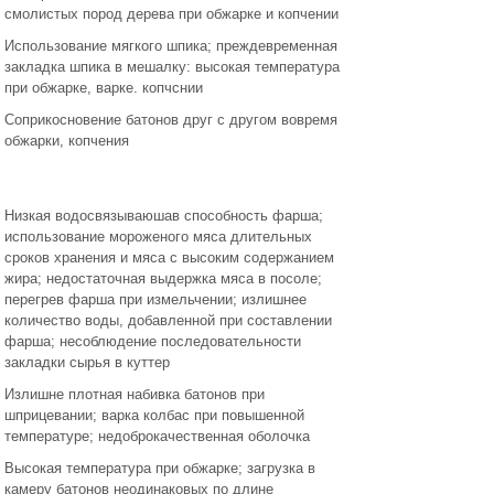
смолистых пород дерева при обжарке и копчении
Использование мягкого шпика; преждевременная
закладка шпика в мешалку: высокая температура
при обжарке, варке. копчснии
Соприкосновение батонов друг с другом вовремя
обжарки, копчения
Низкая водосвязываюшав способность фарша;
использование мороженого мяса длительных
сроков хранения и мяса с высоким содержанием
жира; недостаточная выдержка мяса в посоле;
перегрев фарша при измельчении; излишнее
количество воды, добавленной при составлении
фарша; несоблюдение последовательности
закладки сырья в куттер
Излишне плотная набивка батонов при
шприцевании; варка колбас при повышенной
температуре; недоброкачественная оболочка
Высокая температура при обжарке; загрузка в
камеру батонов неодинаковых по длине