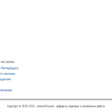
 питания»:
-Петербурге
его молока
изделия
питания
Copyright © 2010-2026 - www.refsru.com - рефераты, курсовые и дипломные работы