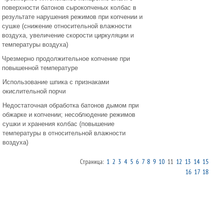
поверхности батонов сырокопченых колбас в
результате нарушения режимов при копчении и
сушке (снижение относительной влажности
воздуха, увеличение скорости циркуляции и
температуры воздуха)
Чрезмерно продолжительное копчение при
повышенной температуре
Использование шпика с признаками
окислительной порчи
Недостаточная обработка батонов дымом при
обжарке и копчении; несоблюдение режимов
сушки и хранения колбас (повышение
температуры в относительной влажности
воздуха)
Страница:
1
2
3
4
5
6
7
8
9
10
11
12
13
14
15
16
17
18