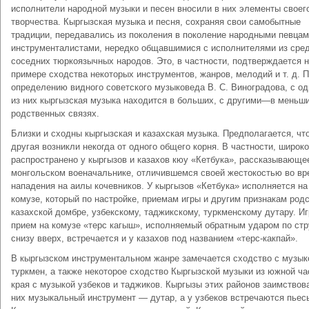
исполнители народной музыки и песен вносили в них элементы своег
творчества. Кыргызская музыка и песня, сохраняя свои самобытные
традиции, передавались из поколения в поколение народными певцам
инструменталистами, нередко общавшимися с исполнителями из сре
соседних тюркоязычных народов. Это, в частности, подтверждается 
примере сходства некоторых инструментов, жанров, мелодий и т. д. 
определению видного советского музыковеда В. С. Виноградова, с о
из них кыргызская музыка находится в больших, с другими—в меньш
родственных связях.
Близки и сходны кыргызская и казахская музыка. Предполагается, что
другая возникли некогда от одного общего корня. В частности, широко
распространено у кыргызов и казахов кюу «Кетбука», рассказывающе
монгольском военачальнике, отличившемся своей жестокостью во вр
нападения на аилы кочевников. У кыргызов «Кетбука» исполняется на
комузе, который по настройке, приемам игры и другим признакам род
казахской домбре, узбекскому, таджикскому, туркменскому дутару. И
прием на комузе «терс кагыш», исполняемый обратным ударом по стр
снизу вверх, встречается и у казахов под названием «терс-какпай».
В кыргызском инструментальном жанре замечается сходство с музык
туркмен, а также некоторое сходство Кыргызской музыки из южной ча
края с музыкой узбеков и таджиков. Кыргызы этих районов заимствов
них музыкальный инструмент — дутар, а у узбеков встречаются пьес