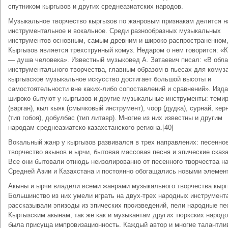
спутником кыргызов и других среднеазиатских народов.
Музыкальное творчество кыргызов по жанровым признакам делится н
инструментальное и вокальное. Среди разнообразных музыкальных
инструментов основным, самым древним и широко распространенном,
Кыргызов является трехструнный комуз. Недаром о нем говорится: «
— душа человека». Известный музыковед А. Затаевич писал: «В обла
инструментального творчества, главным образом в пьесах для комуза
кыргызское музыкальное искусство достигает большой высоты и
самостоятельности вне каких-либо сопоставлений и сравнений». Изд
широко бытуют у кыргызов и другие музыкальные инструменты: темир
(варган), кыл кыяк (смычковый инструмент), чоор (дудка), сурнай, кер
(тип гобоя), добулбас (тип литавр). Многие из них известны и другим
народам среднеазиатско-казахстанского региона.[40]
Вокальный жанр у кыргызов развивался в трех направлених: песенно
творчество акынов и ырчи, бытовая массовая песня и эпические сказа
Все они бытовали отнюдь неизолированно от песенного творчества н
Средней Азии и Казахстана и постоянно обогащались новыми элемен
Акыны и ырчи владели всеми жанрами музыкального творчества кырг
Большинство из них умели играть на двух-трех народных инструмент
рассказывали эпизоды из эпических произведений, пели народные пе
Кыргызским акынам, так же как и музыкантам других тюркских народо
была присуща импровизационность. Каждый автор и многие талантли