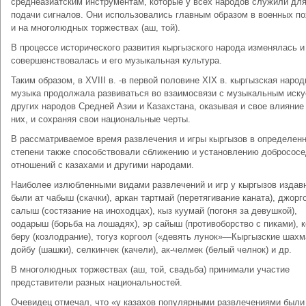
среднеазиатским инструментам, которые у всех народов служили дл
подачи сигналов. Они использовались главным образом в военных п
и на многолюдных торжествах (аш, той).
В процессе исторического развития кыргызского народа изменялась и
совершенствовалась и его музыкальная культура.
Таким образом, в XVIII в. -в первой половине XIX в. кыргызская народ
музыка продолжала развиваться во взаимосвязи с музыкальным иск
других народов Средней Азии и Казахстана, оказывая и свое влияние
них, и сохраняя свои национальные черты.
В рассматриваемое время развлечения и игры кыргызов в определен
степени также способствовали сближению и установлению добрососе
отношений с казахами и другими народами.
Наиболее излюбленными видами развлечений и игр у кыргызов издав
были ат чабыш (скачки), аркан тартмай (перетягивание каната), джорг
салыш (состязание на иноходцах), кыз куумай (погоня за девушкой),
оодарыш (борьба на лошадях), эр сайыш (противоборство с пиками), к
беру (козлодрание), тогуз коргоол («девять лунок»—Кыргызские шахм
дойбу (шашки), селкинчек (качели), ак-челмек (белый челнок) и др.
В многолюдных торжествах (аш, той, свадьба) принимали участие
представители разных национальностей.
Очевидец отмечал, что «у казахов популярными развлечениями были