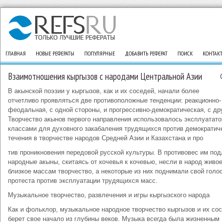
ГЛАВНАЯ
НОВЫЕ РЕФЕРАТЫ
ПОПУЛЯРНЫЕ
ДОБАВИТЬ РЕФЕРАТ
ПОИСК
КОНТАК
Взаимотношения кыргызов с народами Центральной Азии
В акынской поэзии у кыргызов, как и их соседей, начали более
отчетливо проявляться две противоположные тенденции: реакционно-
феодальная, с одной стороны, и прогрессивно-демократическая, с др
Творчество акынов первого направления использовалось эксплуатат
классами для духовного закабаления трудящихся против демократич
течения в творчестве народов Средней Азии и Казахстана и про
тив проникновения передовой русской культуры. В противовес им по
народные акыны, скитаясь от кочевья к кочевью, несли в народ живое
близкое массам творчество, а некоторые из них поднимали свой голо
протеста против эксплуатации трудящихся масс.
Музыкальное творчество, развлечения и игры кыргызского народа
Как и фольклор, музыкальное народное творчество кыргызов и их со
берет свое начало из глубины веков. Музыка всегда была жизненным