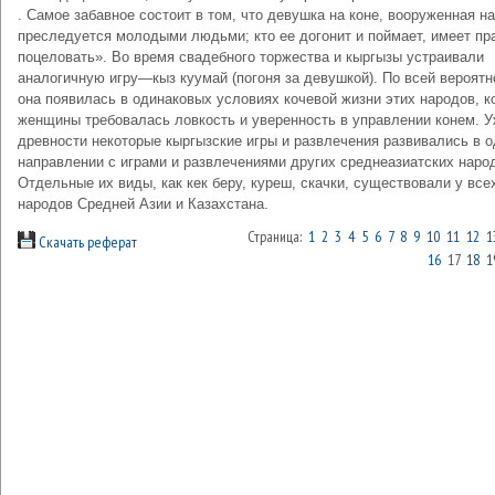
. Самое забавное состоит в том, что девушка на коне, вооруженная на
преследуется молодыми людьми; кто ее догонит и поймает, имеет пр
поцеловать». Во время свадебного торжества и кыргызы устраивали
аналогичную игру—кыз куумай (погоня за девушкой). По всей вероятн
она появилась в одинаковых условиях кочевой жизни этих народов, ко
женщины требовалась ловкость и уверенность в управлении конем. У
древности некоторые кыргызские игры и развлечения развивались в 
направлении с играми и развлечениями других среднеазиатских наро
Отдельные их виды, как кек беру, куреш, скачки, существовали у все
народов Средней Азии и Казахстана.
Страница:
1
2
3
4
5
6
7
8
9
10
11
12
1
Скачать реферат
16
17
18
1