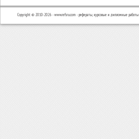
Copyright © 2010-2026 - www.refsru.com - рефераты, курсовые и дипломные работы