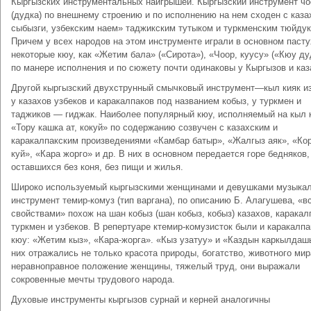
Кыргызских инструментальных наигрышей. Кыргызский инструмент чо
(дудка) по внешнему строению и по исполнению на нем сходен с каза
сыбызги, узбекским наем» таджикским тутыком и туркменским тюйдук
Причем у всех народов на этом инструменте играли в основном пасту
некоторые кюу, как «Жетим бала» («Сирота»), «Чоор, куусу» («Кюу ду
по манере исполнения и по сюжету почти одинаковы у Кыргызов и каз
Другой кыргызский двухструнный смычковый инструмент—кыл кияк и
у казахов узбеков и каракалпаков под названием кобыз, у туркмен и
таджиков — гиджак. Наиболее популярный кюу, исполняемый на кыл 
«Тору кашка ат, кокуй» по содержанию созвучен с казахским и
каракалпакским произведениями «Камбар батыр», «Жалгыз аяк», «Ко
куй», «Кара жорго» и др. В них в основном передается горе бедняков,
оставшихся без коня, без пищи и жилья.
Широко используемый кыргызскими женщинами и девушками музыка
инструмент темир-комуз (тип варгана), по описанию Б. Алагушева, «в
свойствами» похож на шан кобыз (шан кобыз, кобыз) казахов, каракал
туркмен и узбеков. В репертуаре ктемир-комузисток были и каракалпа
кюу: «Жетим кыз», «Кара-жорга». «Кыз узатуу» и «Каздын каркылдаш
них отражались не только красота природы, богатство, животного мир
неравноправное положение женщины, тяжелый труд, они выражали
сокровенные мечты трудового народа.
Духовые инструменты кыргызов сурнай и керней аналогичны