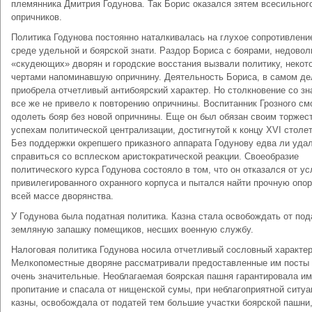
племянника Дмитрия Годунова. Так Борис оказался зятем всесильно
опричников.
Политика Годунова постоянно наталкивалась на глухое сопротивлени
среде удельной и боярской знати. Раздор Бориса с боярами, недовол
«скудеющих» дворян и городские восстания вызвали политику, неко
чертами напоминавшую опричнину. Деятельность Бориса, в самом де
приобрела отчетливый антибоярский характер. Но столкновение со з
все же не привело к повторению опричнины. Воспитанник Грозного см
одолеть бояр без новой опричнины. Еще он был обязан своим торжес
успехам политической централизации, достигнутой к концу ХVI столет
Без поддержки окрепшего приказного аппарата Годунову едва ли уда
справиться со всплеском аристократической реакции. Своеобразие
политического курса Годунова состояло в том, что он отказался от ус
привилегированного охранного корпуса и пытался найти прочную опор
всей массе дворянства.
У Годунова была податная политика. Казна стала освобождать от под
земляную запашку помещиков, несших военную службу.
Налоговая политика Годунова носила отчетливый сословный характер
Мелкопоместные дворяне рассматривали предоставленные им посты 
очень значительные. Необлагаемая боярская пашня гарантировала им
пропитание и спасала от нищенской сумы, при неблагоприятной ситуа
казны, освобождала от податей тем большие участки боярской пашни