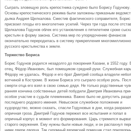
Сыграть зловещую роль крепостника суждено было Борису Годунову.
Основы крепостнического режима были заложены приказным ведомс
дьяка Андрея Щелкалова. Сместив фактического соправителя, Борис
присвоил плоды его многолетних усилий. Через три года после отста
Щелкалова Годунов облек его установления о пятилетнем сроке сыск
крестьян в форму закона. Система мер по упорядочению финансов
окончательно переродилась в систему прикрепления многомиллионно
русского крестьянства к земле.
Торжество Бориса
Борис Годунов родился незадолго до покорения Казани, в 1552 году. 
отец, Фёдор Иванович, был помещиком средней руки. Служебная кар
Фёдору не удалась. Фёдор и его брат Дмитрий сообща владели небо
вотчиной в Костроме. В жизни Бориса это сыграло особую роль. Пос
смерти отца его взял в свою семью дядя. Не только родственные чув
ранняя кончина собственных детей побудили Дмитрия Ивановича при
особое участие в судьбе племянника. Важно было не допустить разд
последнего родового имения. Невысокое служебное положение и
худородство, можно сказать, спасли Годуновых в дни, когда разрази
опричная гроза. Дмитрий Годунов пережил все испытания и попал в
опричный корпус в момент его формирования. Царь стремился вырва
старого окружения. Ему нужны были новые люди, и он распахнул пер
ними двери дворца. Так скромный вяземский помещик стал придворн