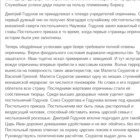
Служебные успехи дяди пошли на пользу племяннику Борису.
Дмитрий Годунов не принадлежал к плеяде учредителей опричнины. 
первый думный чин он получил благодаря случайному обстоятельству
внезапной смерти постельничего Наумова. Годунов занял вакантный 
главы Постельного приказа в то время, когда первые страницы оприч
истории были уже заполнены.
Теперь ободрённые успехами царя бояре требовали полной отмены
опричнины. Верхи феодального сословия выражали недовольство. Т
зашатался. Иван тщетно искал примирения с земщиной. И тут испуга
вожди опричнины впервые прибегли к массовым казням. Волна терро
вынесла на поверхность таких авантюристов, как Малюта Скуратов и
Василий Грязной. Малюта Скуратов занимал одну из низших ступеней
монашеской иерархии: он числился пономарём. Но слава о его подви
облетела всю страну. Последними жертвами опричнины стали её
собственные творцы. Среди высших дворцовых чинов уцелел один
постельничий Годунов. Союз Скуратова и Годунова возник под крыше
Постельного приказа. Постельничим мог быть лишь расторопный и
вездесущий человек, способный обставить жизнь царской семьи с
неслыханной роскошью. Дмитрий Годунов вполне подходил для такой
Царь Иван дорожил домашними удобствами и не мог обойтись без его
Постельный приказ отвечал за охрану царских покоев в ночное время
Руководствуясь политическим расчётом, Скуратов выдал дочь за