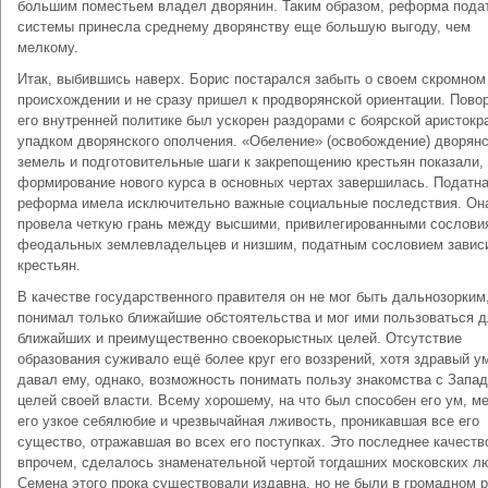
большим поместьем владел дворянин. Таким образом, реформа пода
системы принесла среднему дворянству еще большую выгоду, чем
мелкому.
Итак, выбившись наверх. Борис постарался забыть о своем скромном
происхождении и не сразу пришел к продворянской ориентации. Повор
его внутренней политике был ускорен раздорами с боярской аристокр
упадком дворянского ополчения. «Обеление» (освобождение) дворян
земель и подготовительные шаги к закрепощению крестьян показали,
формирование нового курса в основных чертах завершилась. Податн
реформа имела исключительно важные социальные последствия. Он
провела четкую грань между высшими, привилегированными сослови
феодальных землевладельцев и низшим, податным сословием зави
крестьян.
В качестве государственного правителя он не мог быть дальнозорким
понимал только ближайшие обстоятельства и мог ими пользоваться 
ближайших и преимущественно своекорыстных целей. Отсутствие
образования суживало ещё более круг его воззрений, хотя здравый у
давал ему, однако, возможность понимать пользу знакомства с Запа
целей своей власти. Всему хорошему, на что был способен его ум, м
его узкое себялюбие и чрезвычайная лживость, проникавшая все его
существо, отражавшая во всех его поступках. Это последнее качеств
впрочем, сделалось знаменательной чертой тогдашних московских л
Семена этого прока существовали издавна, но не были в громадном 