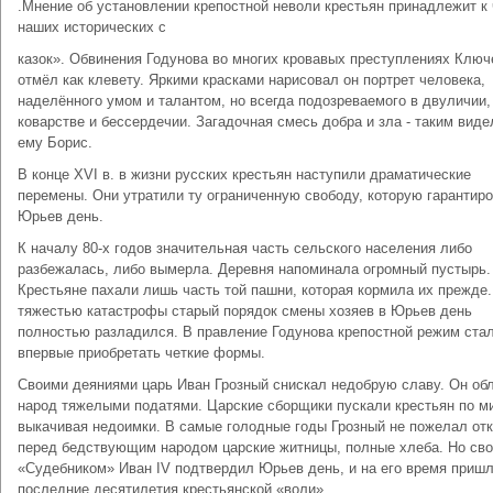
.Мнение об установлении крепостной неволи крестьян принадлежит к
наших исторических с
казок». Обвинения Годунова во многих кровавых преступлениях Ключ
отмёл как клевету. Яркими красками нарисовал он портрет человека,
наделённого умом и талантом, но всегда подозреваемого в двуличии,
коварстве и бессердечии. Загадочная смесь добра и зла - таким виде
ему Борис.
В конце XVI в. в жизни русских крестьян наступили драматические
перемены. Они утратили ту ограниченную свободу, которую гарантир
Юрьев день.
К началу 80-х годов значительная часть сельского населения либо
разбежалась, либо вымерла. Деревня напоминала огромный пустырь.
Крестьяне пахали лишь часть той пашни, которая кормила их прежде
тяжестью катастрофы старый порядок смены хозяев в Юрьев день
полностью разладился. В правление Годунова крепостной режим ста
впервые приобретать четкие формы.
Своими деяниями царь Иван Грозный снискал недобрую славу. Он об
народ тяжелыми податями. Царские сборщики пускали крестьян по ми
выкачивая недоимки. В самые голодные годы Грозный не пожелал от
перед бедствующим народом царские житницы, полные хлеба. Но св
«Судебником» Иван IV подтвердил Юрьев день, и на его время приш
последние десятилетия крестьянской «воли».