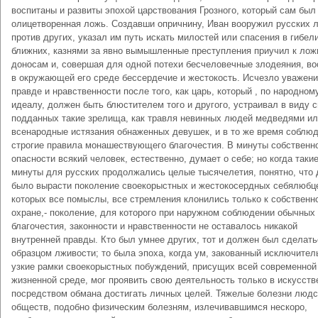
воспитаны и развиты эпохой царствования Грозного, который сам был
олицетворенная ложь. Создавши опричнину, Иван вооружил русских 
против других, указал им путь искать милостей или спасения в гибел
ближних, казнями за явно вымышленные преступления приучил к ло
доносам и, совершая для одной потехи бесчеловечные злодеяния, во
в окружающей его среде бессердечие и жестокость. Исчезло уважени
правде и нравственности после того, как царь, который , по народном
идеалу, должен быть блюстителем того и другого, устраивал в виду 
подданных такие зрелища, как травля невинных людей медведями и
всенародные истязания обнаженных девушек, и в то же время соблю
строгие правила монашествующего благочестия. В минуты собственн
опасности всякий человек, естественно, думает о себе; но когда таки
минуты для русских продолжались целые тысячелетия, понятно, что
было вырасти поколение своекорыстных и жестокосердных себялюбце
которых все помыслы, все стремления клонились только к собственн
охране,- поколение, для которого при наружном соблюдении обычны
благочестия, законности и нравственности не оставалось никакой
внутренней правды. Кто был умнее других, тот и должен был сделать
образцом лживости; то была эпоха, когда ум, закованный исключител
узкие рамки своекорыстных побуждений, присущих всей современной
жизненной среде, мог проявить свою деятельность только в искусств
посредством обмана достигать личных целей. Тяжелые болезни людс
обществ, подобно физическим болезням, излечивавшимся нескоро,