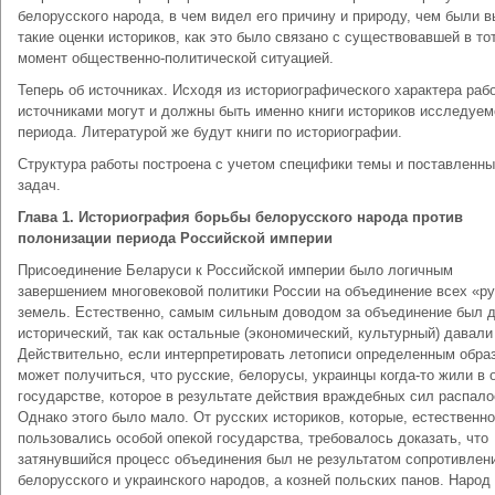
белорусского народа, в чем видел его причину и природу, чем были 
такие оценки историков, как это было связано с существовавшей в то
момент общественно-политической ситуацией.
Теперь об источниках. Исходя из историографического характера раб
источниками могут и должны быть именно книги историков исследуем
периода. Литературой же будут книги по историографии.
Структура работы построена с учетом специфики темы и поставленн
задач.
Глава 1. Историография борьбы белорусского народа против
полонизации периода Российской империи
Присоединение Беларуси к Российской империи было логичным
завершением многовековой политики России на объединение всех «р
земель. Естественно, самым сильным доводом за объединение был 
исторический, так как остальные (экономический, культурный) давали
Действительно, если интерпретировать летописи определенным обра
может получиться, что русские, белорусы, украинцы когда-то жили в
государстве, которое в результате действия враждебных сил распало
Однако этого было мало. От русских историков, которые, естественно
пользовались особой опекой государства, требовалось доказать, что
затянувшийся процесс объединения был не результатом сопротивлен
белорусского и украинского народов, а козней польских панов. Народ