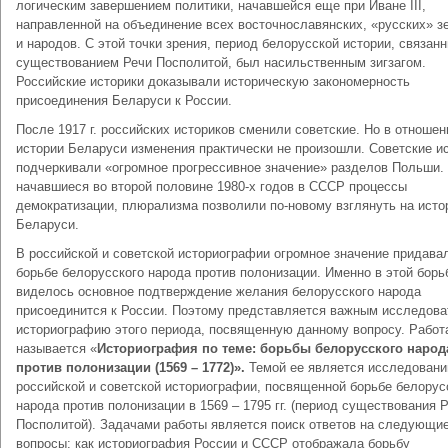
логическим завершением политики, начавшейся еще при Иване III,
направленной на объединение всех восточнославянских, «русских» з
и народов. С этой точки зрения, период белорусской истории, связан
существованием Речи Посполитой, был насильственным зигзагом.
Российские историки доказывали историческую закономерность
присоединения Беларуси к России.
После 1917 г. российских историков сменили советские. Но в отношен
истории Беларуси изменения практически не произошли. Советские и
подчеркивали «огромное прогрессивное значение» разделов Польши.
начавшиеся во второй половине 1980-х годов в СССР процессы
демократизации, плюрализма позволили по-новому взглянуть на ист
Беларуси.
В российской и советской историографии огромное значение придава
борьбе белорусского народа против полонизации. Именно в этой борь
виделось основное подтверждение желания белорусского народа
присоединится к России. Поэтому представляется важным исследова
историографию этого периода, посвященную данному вопросу. Работ
называется «
Историография по теме: борьбы белорусского народ
против полонизации (1569 – 1772)».
Темой ее является исследовани
российской и советской историографии, посвященной борьбе белорус
народа против полонизации в 1569 – 1795 гг. (период существования 
Посполитой). Задачами работы является поиск ответов на следующи
вопросы: как историография России и СССР отображала борьбу