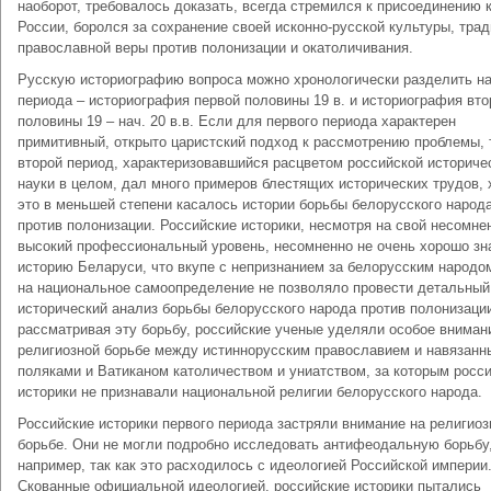
наоборот, требовалось доказать, всегда стремился к присоединению 
России, боролся за сохранение своей исконно-русской культуры, трад
православной веры против полонизации и окатоличивания.
Русскую историографию вопроса можно хронологически разделить на
периода – историография первой половины 19 в. и историография вто
половины 19 – нач. 20 в.в. Если для первого периода характерен
примитивный, открыто царистский подход к рассмотрению проблемы, 
второй период, характеризовавшийся расцветом российской историче
науки в целом, дал много примеров блестящих исторических трудов, 
это в меньшей степени касалось истории борьбы белорусского народ
против полонизации. Российские историки, несмотря на свой несомне
высокий профессиональный уровень, несомненно не очень хорошо зн
историю Беларуси, что вкупе с непризнанием за белорусским народо
на национальное самоопределение не позволяло провести детальный
исторический анализ борьбы белорусского народа против полонизаци
рассматривая эту борьбу, российские ученые уделяли особое вниман
религиозной борьбе между истиннорусским православием и навязан
поляками и Ватиканом католичеством и униатством, за которым росс
историки не признавали национальной религии белорусского народа.
Российские историки первого периода застряли внимание на религиоз
борьбе. Они не могли подробно исследовать антифеодальную борьбу
например, так как это расходилось с идеологией Российской империи
Скованные официальной идеологией, российские историки пытались