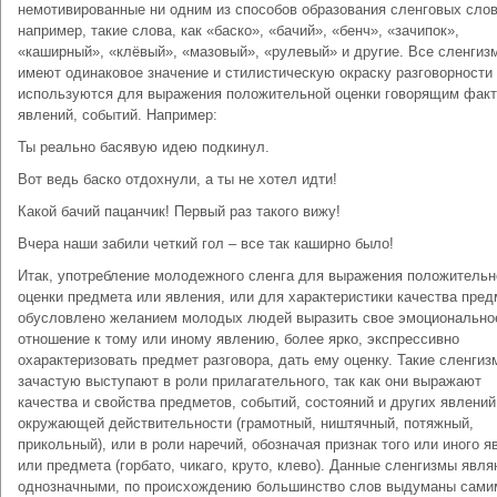
немотивированные ни одним из способов образования сленговых слов
например, такие слова, как «баско», «бачий», «бенч», «зачипок»,
«каширный», «клёвый», «мазовый», «рулевый» и другие. Все сленгиз
имеют одинаковое значение и стилистическую окраску разговорности
используются для выражения положительной оценки говорящим факт
явлений, событий. Например:
Ты реально басявую идею подкинул.
Вот ведь баско отдохнули, а ты не хотел идти!
Какой бачий пацанчик! Первый раз такого вижу!
Вчера наши забили четкий гол – все так каширно было!
Итак, употребление молодежного сленга для выражения положительн
оценки предмета или явления, или для характеристики качества пред
обусловлено желанием молодых людей выразить свое эмоционально
отношение к тому или иному явлению, более ярко, экспрессивно
охарактеризовать предмет разговора, дать ему оценку. Такие сленгиз
зачастую выступают в роли прилагательного, так как они выражают
качества и свойства предметов, событий, состояний и других явлений
окружающей действительности (грамотный, ништячный, потяжный,
прикольный), или в роли наречий, обозначая признак того или иного я
или предмета (горбато, чикаго, круто, клево). Данные сленгизмы явл
однозначными, по происхождению большинство слов выдуманы сами