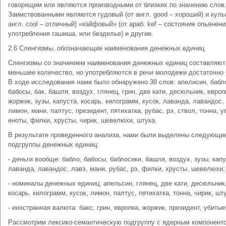
говорящим или являются производными от близких по значению слов
Заимствованными являются гудовый (от англ. good – хороший) и куль
англ. cool – отличный) «кайфовый» (от араб. kef – состояние опьянени
употребления гашиша, или безделье) и другие.
2.6 Сленгизмы, обозначающие наименования денежных единиц
Сленгизмы со значением наименования денежных единиц составляют 
меньшее количество, но употребляются в речи молодежи достаточно 
В ходе исследования нами было обнаружено 38 слов: апелисин, бабл
бабосы, бак, башля, воздух, глянец, грин, две кати, десюльник, европ
жоржик, зузы, капуста, косарь, килограмм, кусок, лаванда, лавандос,
лимон, мани, палтус, президент, пятихатка, рубас, рэ, ствол, тонна, 
еноты, филки, хрусты, чирик, шевелюхи, штука.
В результате проведенного анализа, нами были выделены следующи
подгруппы денежных единиц:
- деньги вообще: бабло, бабосы, баблосики, башля, воздух, зузы, капу
лаванда, лавандос, лавэ, мани, рубас, рэ, филки, хрусты, шевелюхи;
- номиналы денежных единиц: апельсин, глянец, две кати, десюльник
косарь, килограмм, кусок, лимон, палтус, пятихатка, тонна, чирик, шт
- иностранная валюта: бакс, грин, европка, жоржик, президент, убитые
Рассмотрим лексико-семантическую подгруппу с ядерным компонент