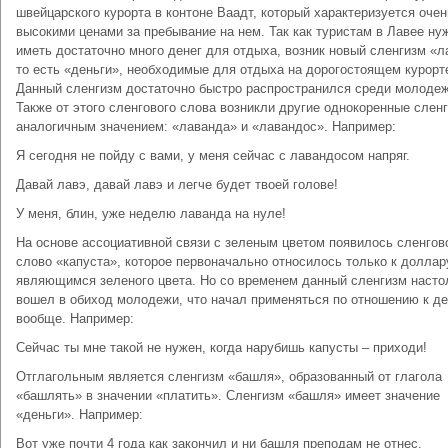
швейцарского курорта в контоне Ваадт, который характеризуется очен
высокими ценами за пребывание на нем. Так как туристам в Лавее ну
иметь достаточно много денег для отдыха, возник новый сленгизм «л
то есть «деньги», необходимые для отдыха на дорогостоящем курорт
Данный сленгизм достаточно быстро распространился среди молодеж
Также от этого сленгового слова возникли другие однокоренные слен
аналогичным значением: «лаванда» и «лавандос». Например:
Я сегодня не пойду с вами, у меня сейчас с лавандосом напряг.
Давай лавэ, давай лавэ и легче будет твоей голове!
У меня, блин, уже неделю лаванда на нуле!
На основе ассоциативной связи с зеленым цветом появилось сленгов
слово «капуста», которое первоначально относилось только к доллар
являющимся зеленого цвета. Но со временем данный сленгизм насто
вошел в обиход молодежи, что начал применяться по отношению к д
вообще. Например:
Сейчас ты мне такой не нужен, когда нарубишь капусты – приходи!
Отглагольным является сленгизм «башля», образованный от глагола
«башлять» в значении «платить». Сленгизм «башля» имеет значение
«деньги». Например:
Вот уже почти 4 года как закончил и ни башля преподам не отнес.