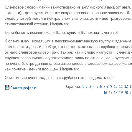
Сленговое слово «мани» заимствовано из английского языка (от англ
– деньги), где в русском языке сохранило свое основное значение. Д
слово употребляется в нейтральном значении, хотя имеет разговорны
стилистический оттенок. Например:
Если бы хоть немного мани было, купили бы похавать чего-то!
К сленгизмам, входящим в лексико-семантическую группу с ядерным
компонентом деньги вообще, относятся также слова «рубас» и произ
от него сленговое слово «рэ». Так же, как и слово «капуста», сленгиз
«рубас» первоначально употреблялся лишь по отношению к русским 
но очень быстро данное слово закрепилось в словарном запасе моло
как понятие «деньги вообще». Например:
Они там все очень жадные, а за рубасы готовы сделать все.
Страница:
1
2
3
4
5
6
7
8
9
10
11
12
1
Скачать реферат
16
17
18
19
20
2