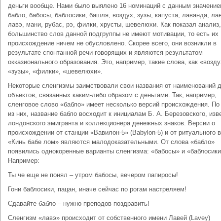
деньги вообще. Нами было выялено 16 номинаций с данным значение
бабло, бабосы, баблосики, башля, воздух, зузы, капуста, лаванда, ла
лавэ, мани, рубас, рэ, филки, хрусты, шевелюхи. Как показал анализ,
большинство слов данной подгруппы не имеют мотивации, то есть их
происхождение ничем не обусловлено. Скорее всего, они возникли в
результате спонтанной речи говорящих и являются результатом
окказионального образования. Это, например, такие слова, как «возду
«зузы», «филки», «шевелюхи».
Некоторые сленгизмы заимствовали свои названия от наименований 
объектов, связанных каким-либо образом с деньгами. Так, например,
сленговое слово «бабло» имеет несколько версий происхождения. По
из них, название бабло восходит к инициалам Б. А. Березовского, изв
лондонского эмигранта и коллекционера денежных знаков. Версии о
происхождении от станции «Вавилон-5» (Babylon-5) и от ритуального 
«Кинь бабе лом» являются малодоказательными. От слова «бабло»
появились однокоренные варианты сленгизма: «бабосы» и «баблосики
Например:
Ты че еще не понял – утром бабосы, вечером папиросы!
Гони баблосики, пацан, иначе сейчас по рогам настреляем!
Сдавайте бабло – нужно преподов поздравить!
Сленгизм «лавэ» происходит от собственного имени Лавей (Lavey)