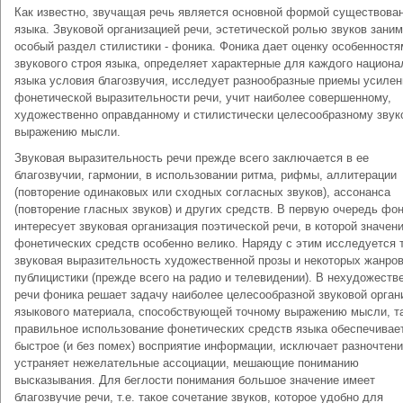
Как известно, звучащая речь является основной формой существова
языка. Звуковой организацией речи, эстетической ролью звуков зани
особый раздел стилистики - фоника. Фоника дает оценку особенностя
звукового строя языка, определяет характерные для каждого национа
языка условия благозвучия, исследует разнообразные приемы усилен
фонетической выразительности речи, учит наиболее совершенному,
художественно оправданному и стилистически целесообразному звук
выражению мысли.
Звуковая выразительность речи прежде всего заключается в ее
благозвучии, гармонии, в использовании ритма, рифмы, аллитерации
(повторение одинаковых или сходных согласных звуков), ассонанса
(повторение гласных звуков) и других средств. В первую очередь фо
интересует звуковая организация поэтической речи, в которой значен
фонетических средств особенно велико. Наряду с этим исследуется 
звуковая выразительность художественной прозы и некоторых жанро
публицистики (прежде всего на радио и телевидении). В нехудожеств
речи фоника решает задачу наиболее целесообразной звуковой орган
языкового материала, способствующей точному выражению мысли, та
правильное использование фонетических средств языка обеспечивае
быстрое (и без помех) восприятие информации, исключает разночтени
устраняет нежелательные ассоциации, мешающие пониманию
высказывания. Для беглости понимания большое значение имеет
благозвучие речи, т.е. такое сочетание звуков, которое удобно для