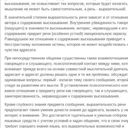
высказывания, не осмысливает тех вопросов, которые будет излагать,
мышление не может быть самостоятельным, а речь - выразительной.
В значительной степени выразительность речи зависит и от отношени
автора к содержанию высказывания. Внутренняя убежденность говор
(пишущего) в значимости высказывания, интерес, неравнодушие к его
содержанию придает речи (особенно устной) эмоциональную окраску.
Равнодушное же отношение к содержанию высказывания приводит к
бесстрастному изложению истины, которое не может воздействовать 
чувства адресата.
При непосредственном общении существенны также взаимоотношени
говорящего и слушающего, психологический контакт между ними, кот
возникает прежде всего на основе совместной мыслительной деятель
адресант и адресат должны решать одни и те же проблемы, обсуждат
одинаковые вопросы: первый - излагая тему своего сообщения, второй
следя за развитием его мысли. В установлении психологического кон
важно отношение к предмету речи как говорящего, так и слушающего,
заинтересованность, неравнодушие к содержанию высказывания.
Кроме глубокого знания предмета сообщения, выразительность речи
предполагает также умение донести знания до адресата, вызвать у не
интерес и внимание. Это достигается тщательным и умелым отбором
языковых средств с учетом условий и задач общения, что в свою оче
требует хорошего знания языка, его выразительных возможностей и