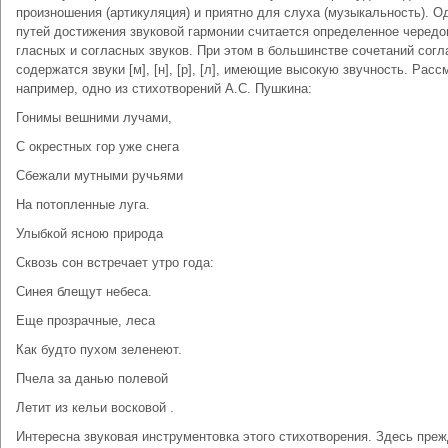
произношения (артикуляция) и приятно для слуха (музыкальность). О
путей достижения звуковой гармонии считается определенное чередо
гласных и согласных звуков. При этом в большинстве сочетаний сог
содержатся звуки [м], [н], [р], [л], имеющие высокую звучность. Расс
например, одно из стихотворений А.С. Пушкина:
Гонимы вешними лучами,
С окрестных гор уже снега
Сбежали мутными ручьями
На потопленные луга.
Улыбкой ясною природа
Сквозь сон встречает утро года:
Синея блещут небеса.
Еще прозрачные, леса
Как будто пухом зеленеют.
Пчела за данью полевой
Летит из кельи восковой .
Интересна звуковая инструментовка этого стихотворения. Здесь пре