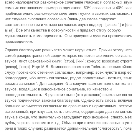
всего наблюдается равномерное сочетание гласных и согласных звуко
само их соотношение примерно одинаково: 60% согласных и 40% глас
приблизительно равномерное сочетание глухих и звонких согласных; 
нет случаев скопления согласных (лишь два слова содержат
соответственно три и четыре согласных звука подряд - [сквос ' ] и [фстр
aj ьт]. Все эти качества в совокупности и придают стиху особую
музыкальность и мелодичность. Они присущи и лучшим прозаически
произведениям.
Однако благозвучие речи часто может нарушаться. Причин этому нес
самой распространенной среди которых является скопление согласн
звуков: лист бракованной книги: [стбр], [йкн]; конкурс взрослых строи
[ревзр], [хстр]. Еще М.В. Ломоносов советовал "обегать непристойног
слуху противного стечения согласных, например: всех чувств взор ес
благороднее, ибо шесть согласных, рядом положенные - вств-вз, язык
весьма запинают". Для создания благозвучия важным является колич
звуков, входящих в консонантное сочетание, их качество и
последовательность. В русском языке (это доказано) сочетание согл
звуков подчиняется законам благозвучия. Однако есть слова, включ
большее количество согласных по сравнению с нормативным: встреч
встрепанный, приткнуться; есть лексемы, содержащие два-три согла
звука в конце, что значительно затрудняет произношение: спектр, мет
рубль, черств, знакомств и т.д. Обычно при стечении согласных в уст
речи в таких случаях развивается дополнительная "слоговость", поя