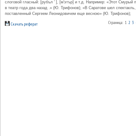
слоговой гласный: [рубъл ' ], [м'этър] и т.д. Например: «Этот Смурый
в театр года два назад .» (Ю. Трифонов); «В Саратове шел спектакль,
поставленный Сергеем Леонидовичем еще весною» (Ю. Трифонов);
Страница: 1
2
3
Скачать реферат