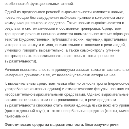
особенностей функциональных стилей.
Одной из предпосылок речевой выразительности являются навыки,
позволяющие без затруднения выбирать нужные в конкретном акте
коммуникации языковые средства. Такие навыки вырабатываются в
результате систематической и осознанной тренировки. Средством
тренировки речевых навыков является внимательное чтение образцо
текстов (художественных, публицистических, научных), пристальный
интерес к их языку и стилю, внимательное отношение к речи людей,
умеющих говорить выразительно, а также самоконтроль (умение
контролировать и анализировать свою речь с точки зрения ее
выразительности).
Речевая выразительность индивидуума зависит также от сознательно
намерения добиваться ее, от целевой установки автора на нее.
К выразительным средствам языка обычно относят тропы (переносно
употребление языковых единиц) и стилистические фигуры, называя и
изобразительно-выразительными средствами. Однако выразительные
возможности языка этим не ограничиваются; в речи средством
выразительности способна стать любая единица языка всех его уров
(даже отдельный звук), а также невербальные средства (жесты, мими
пантомимика).
Фонетические средства выразительности. Благозвучие речи