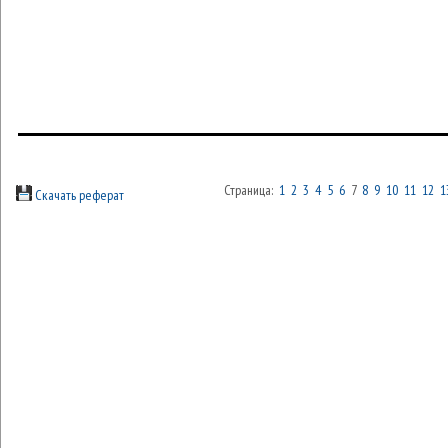
Страница:
1
2
3
4
5
6
7
8
9
10
11
12
1
Скачать реферат