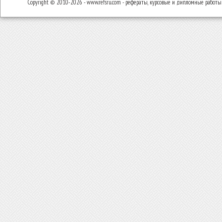
Copyright © 2010-2026 - www.refsru.com - рефераты, курсовые и дипломные работы