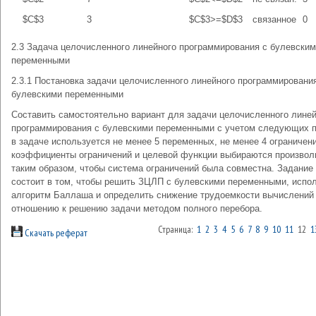
$C$3
3
$C$3>=$D$3
связанное
0
2.3 Задача целочисленного линейного программирования с булевски
переменными
2.3.1 Постановка задачи целочисленного линейного программировани
булевскими переменными
Составить самостоятельно вариант для задачи целочисленного линей
программирования с булевскими переменными с учетом следующих п
в задаче используется не менее 5 переменных, не менее 4 ограничени
коэффициенты ограничений и целевой функции выбираются произволь
таким образом, чтобы система ограничений была совместна. Задание
состоит в том, чтобы решить ЗЦЛП с булевскими переменными, испо
алгоритм Баллаша и определить снижение трудоемкости вычислений
отношению к решению задачи методом полного перебора.
Страница:
1
2
3
4
5
6
7
8
9
10
11
12
1
Скачать реферат