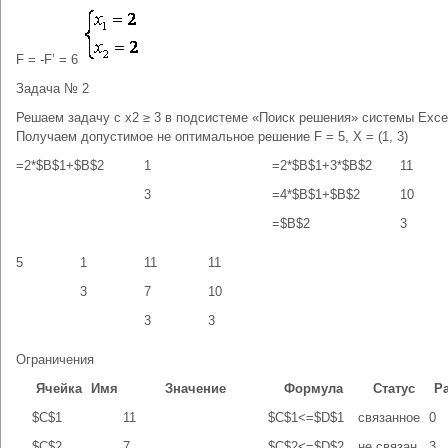
F = -F’ = 6
Задача № 2
Решаем задачу с x2 ≥ 3 в подсистеме «Поиск решения» системы Exce
Получаем допустимое не оптимальное решение F = 5, X = (1, 3)
=2*$B$1+$B$2
1
=2*$B$1+3*$B$2
11
3
=4*$B$1+$B$2
10
=$B$2
3
5
1
11
11
3
7
10
3
3
Ограничения
Ячейка
Имя
Значение
Формула
Статус
Р
$C$1
11
$C$1<=$D$1
связанное
0
$C$2
7
$C$2<=$D$2
не связан.
3