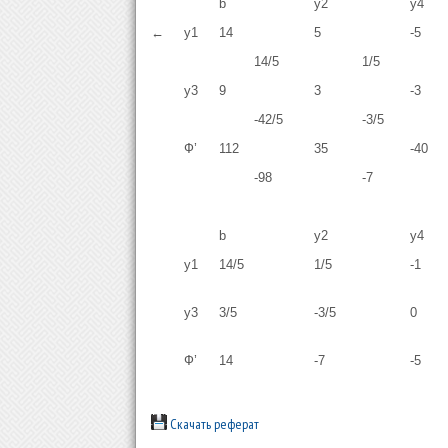
b
y2
y4
←
y1
14
5
-5
14/5
1/5
y3
9
3
-3
-42/5
-3/5
Ф’
112
35
-40
-98
-7
b
y2
y4
y1
14/5
1/5
-1
y3
3/5
-3/5
0
Ф’
14
-7
-5
Скачать реферат