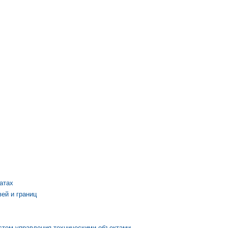
атах
ей и границ
стем управления техническими объектами