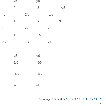
y5
y6
2
-3
14/5
-1
2/5
-3/5
1
-2
3
3
-6/5
9/5
12
-25
35
-14
21
y5
y6
2/5
-3/5
-1/5
-1/5
-2
-4
Страница:
1
2
3
4
5
6
7
8
9
10
11
12
13
14
15
16