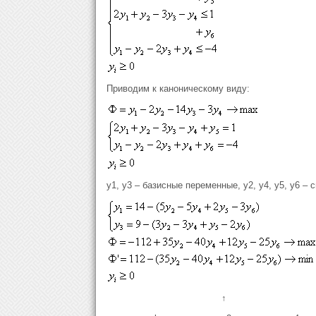
Приводим к каноническому виду:
y1, y3 – базисные переменные, y2, y4, y5, y6 –
↑