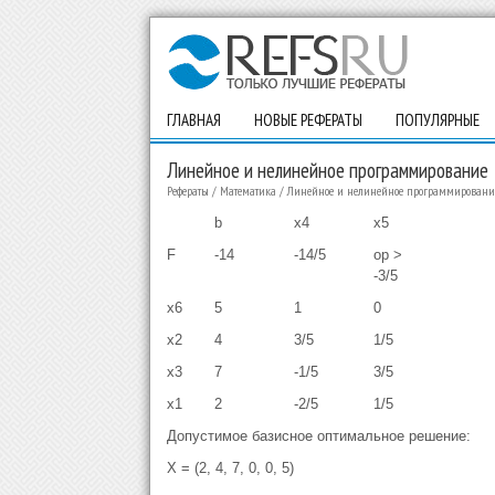
ГЛАВНАЯ
НОВЫЕ РЕФЕРАТЫ
ПОПУЛЯРНЫЕ
Линейное и нелинейное программирование
Рефераты
/
Математика
/
Линейное и нелинейное программировани
b
x4
x5
F
-14
-14/5
op >
-3/5
x6
5
1
0
x2
4
3/5
1/5
x3
7
-1/5
3/5
x1
2
-2/5
1/5
Допустимое базисное оптимальное решение:
X = (2, 4, 7, 0, 0, 5)