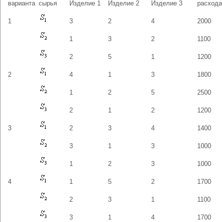
варианта
сырья
Изделие 1
Изделие 2
Изделие 3
расхода
1
3
2
4
2000
1
3
2
1100
2
5
1
1200
2
4
1
3
1800
1
2
5
2500
2
1
2
1200
3
2
3
4
1400
3
1
3
1000
1
2
3
1000
4
1
5
2
1700
2
3
1
1100
3
1
4
1700