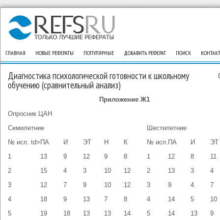
ГЛАВНАЯ
НОВЫЕ РЕФЕРАТЫ
ПОПУЛЯРНЫЕ
ДОБАВИТЬ РЕФЕРАТ
ПОИСК
КОНТАК
Диагностика психологической готовности к школьному
обучению (сравнительный анализ)
Приложение Ж1
Опросник ЦАН
Семилетние
Шестилетние
№ исп.
td>
ПА
И
ЭТ
Н
К
№ исп.
ПА
И
ЭТ
1
13
9
12
9
8
1
12
8
11
2
15
4
3
10
12
2
13
3
4
3
12
7
9
10
12
3
9
4
7
4
18
9
13
7
8
4
14
5
10
5
19
18
13
13
14
5
14
13
9