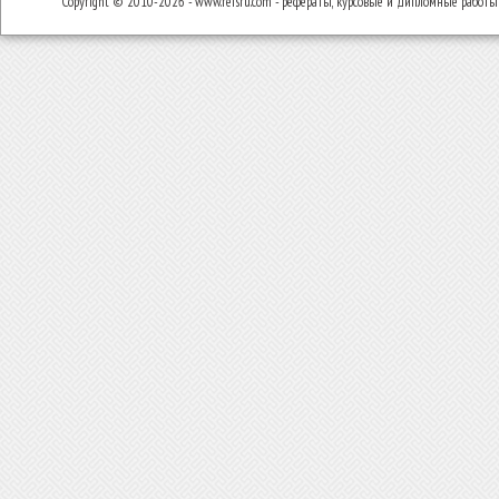
Copyright © 2010-2026 - www.refsru.com - рефераты, курсовые и дипломные работы