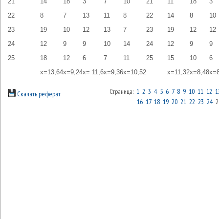
21
14
18
3
7
10
21
11
18
3
22
8
7
13
11
8
22
14
8
10
23
19
10
12
13
7
23
19
12
12
24
12
9
9
10
14
24
12
9
9
25
18
12
6
7
11
25
15
10
6
x=13,64
x=9,24
x= 11,6
x=9,36
x=10,52
x=11,32
x=8,48
x=8
Страница:
1
2
3
4
5
6
7
8
9
10
11
12
1
Скачать реферат
16
17
18
19
20
21
22
23
24
2