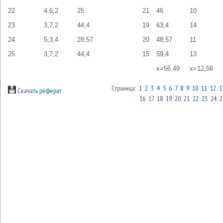
22
4,6,2
25
21
46
10
23
3,7,2
44,4
19
63,4
14
24
5,3,4
28,57
20
48,57
11
25
3,7,2
44,4
15
59,4
13
х=56,49
х=12,56
Страница:
1
2
3
4
5
6
7
8
9
10
11
12
1
Скачать реферат
16
17
18
19
20
21
22
23
24
2