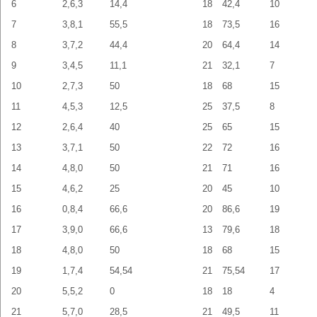
6
2,6,3
14,4
18
42,4
10
7
3,8,1
55,5
18
73,5
16
8
3,7,2
44,4
20
64,4
14
9
3,4,5
11,1
21
32,1
7
10
2,7,3
50
18
68
15
11
4,5,3
12,5
25
37,5
8
12
2,6,4
40
25
65
15
13
3,7,1
50
22
72
16
14
4,8,0
50
21
71
16
15
4,6,2
25
20
45
10
16
0,8,4
66,6
20
86,6
19
17
3,9,0
66,6
13
79,6
18
18
4,8,0
50
18
68
15
19
1,7,4
54,54
21
75,54
17
20
5,5,2
0
18
18
4
21
5,7,0
28,5
21
49,5
11