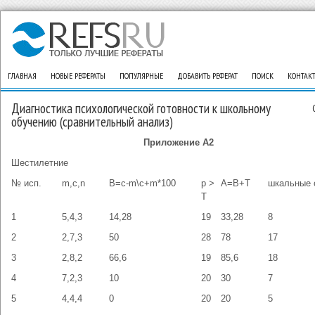
ГЛАВНАЯ
НОВЫЕ РЕФЕРАТЫ
ПОПУЛЯРНЫЕ
ДОБАВИТЬ РЕФЕРАТ
ПОИСК
КОНТАК
Диагностика психологической готовности к школьному
обучению (сравнительный анализ)
Приложение А2
Шестилетние
№ исп.
m,c,n
B=c-m\c+m*100
p >
A=B+T
шкальные 
T
1
5,4,3
14,28
19
33,28
8
2
2,7,3
50
28
78
17
3
2,8,2
66,6
19
85,6
18
4
7,2,3
10
20
30
7
5
4,4,4
0
20
20
5