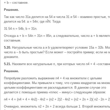
+ b – составное.
Решение.
Так как число 31а делится на 54 и числа 31 и 54 – взаимно простые, т
делится на 54: a = 54n; где nÎN. Тогда
31 54 n = 54b, b = 31n.
Отсюда a + b = 54n + 31n = 85n, а следовательно, число a + b являет
составным.
5.20.
Натуральные числа a и b удовлетворяют условию 15a = 32b. Мо
число a – b быть простым? Если может – постройте пример; если не 
докажите.
5.21.
Назовите все натуральные n, при которых число n4 + 4 –составн
Решение.
Попробуем разложить выражение n4 + 4 на множители с целыми
коэффициентами. Мы привыкли к тому, что сумма квадратов на множ
целыми коэффициентами не раскладывается. В данном случае это
делается с помощью приема «плюс – минус» следующим образом:
n4 + 4 = (n4 + 4 + 4n2) - 4n2 = (n2 + 2)2 - 4n2 = (n2 + 2n + 2)( n2 - 2n + 2
Очевидно, множитель n2 + 2n + 2 всегда больше 1. Второй множитель