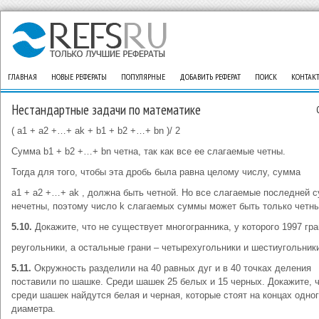
ГЛАВНАЯ
НОВЫЕ РЕФЕРАТЫ
ПОПУЛЯРНЫЕ
ДОБАВИТЬ РЕФЕРАТ
ПОИСК
КОНТАК
Нестандартные задачи по математике
( a1 + a2 +…+ ak + b1 + b2 +…+ bn )/ 2
Сумма b1 + b2 +…+ bn четна, так как все ее слагаемые четны.
Тогда для того, чтобы эта дробь была равна целому числу, сумма
a1 + a2 +…+ ak , должна быть четной. Но все слагаемые последней 
нечетны, поэтому число k слагаемых суммы может быть только четн
5.10.
Докажите, что не существует многогранника, у которого 1997 гра
реугольники, а остальные грани – четырехугольники и шестиугольник
5.11.
Окружность разделили на 40 равных дуг и в 40 точках деления
поставили по шашке. Среди шашек 25 белых и 15 черных. Докажите, 
среди шашек найдутся белая и черная, которые стоят на концах одно
диаметра.