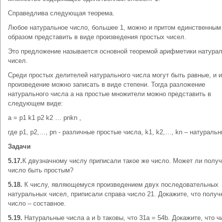
Справедлива следующая теорема.
Любое натуральное число, большее 1, можно и притом единственным
образом представить в виде произведения простых чисел.
Это предложение называется основной теоремой арифметики натура
чисел.
Среди простых делителей натурального числа могут быть равные, и 
произведение можно записать в виде степени. Тогда разложение
натурального числа а на простые множители можно представить в
следующем виде:
a = p1 k1 p2 k2 … pnkn ,
где p1, p2,…, pn - различные простые числа, k1, k2,…, kn – натуральн
Задачи
5.17.
К двузначному числу приписали такое же число. Может ли полу
число быть простым?
5.18.
К числу, являющемуся произведением двух последовательных
натуральных чисел, приписали справа число 21. Докажите, что получ
число – составное.
5.19.
Натуральные числа a и b таковы, что 31a = 54b. Докажите, что ч