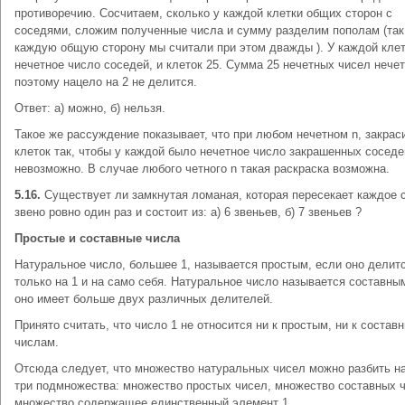
противоречию. Сосчитаем, сколько у каждой клетки общих сторон с
соседями, сложим полученные числа и сумму разделим пополам (так
каждую общую сторону мы считали при этом дважды ). У каждой клет
нечетное число соседей, и клеток 25. Сумма 25 нечетных чисел нечет
поэтому нацело на 2 не делится.
Ответ: а) можно, б) нельзя.
Такое же рассуждение показывает, что при любом нечетном n, закрас
клеток так, чтобы у каждой было нечетное число закрашенных соседе
невозможно. В случае любого четного n такая раскраска возможна.
5.16.
Существует ли замкнутая ломаная, которая пересекает каждое 
звено ровно один раз и состоит из: а) 6 звеньев, б) 7 звеньев ?
Простые и составные числа
Натуральное число, большее 1, называется простым, если оно делит
только на 1 и на само себя. Натуральное число называется составны
оно имеет больше двух различных делителей.
Принято считать, что число 1 не относится ни к простым, ни к состав
числам.
Отсюда следует, что множество натуральных чисел можно разбить на
три подмножества: множество простых чисел, множество составных 
множество содержащее единственный элемент 1.