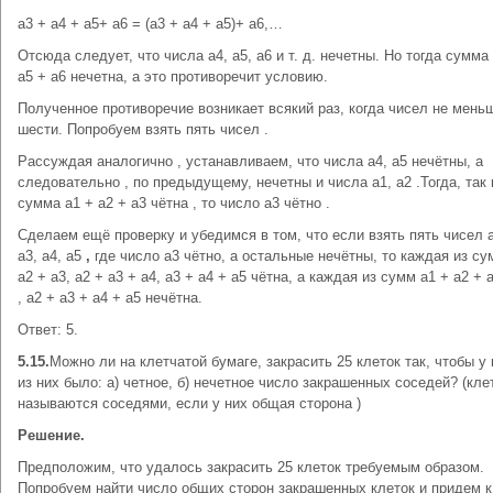
а3 + а4 + а5+ а6 = (а3 + а4 + а5)+ а6,…
Отсюда следует, что числа а4, а5, а6 и т. д. нечетны. Но тогда сумма
а5 + а6 нечетна, а это противоречит условию.
Полученное противоречие возникает всякий раз, когда чисел не мень
шести. Попробуем взять пять чисел .
Рассуждая аналогично , устанавливаем, что числа а4, а5 нечётны, а
следовательно , по предыдущему, нечетны и числа а1, а2 .Тогда, так 
сумма а1 + а2 + а3 чётна , то число а3 чётно .
Сделаем ещё проверку и убедимся в том, что если взять пять чисел а
а3, а4, а5
,
где число а3 чётно, а остальные нечётны, то каждая из су
а2 + а3, а2 + а3 + а4, а3 + а4 + а5 чётна, а каждая из сумм а1 + а2 + 
, а2 + а3 + а4 + а5 нечётна.
Ответ: 5.
5.15.
Можно ли на клетчатой бумаге, закрасить 25 клеток так, чтобы у
из них было: а) четное, б) нечетное число закрашенных соседей? (кле
называются соседями, если у них общая сторона )
Решение.
Предположим, что удалось закрасить 25 клеток требуемым образом.
Попробуем найти число общих сторон закрашенных клеток и придем к