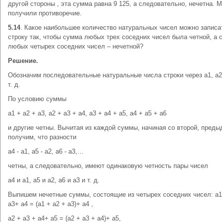
другой стороны , эта сумма равна 9 125, а следовательно, нечетна. 
получили противоречие.
5.14
. Какое наибольшее количество натуральных чисел можно записа
строку так, чтобы сумма любых трех соседних чисел была четной, а 
любых четырех соседних чисел – нечетной?
Решение.
Обозначим последовательные натуральные числа строки через а1, а2,
т. д.
По условию суммы
а1 + а2 + а3, а2 + а3 + а4, а3 + а4 + а5, а4 + а5 + а6
и другие четны. Вычитая из каждой суммы, начиная со второй, пред
получим, что разности
а4 - а1, а5 - а2, а6 - а3,…
четны, а следовательно, имеют одинаковую четность пары чисел
а4 и а1, а5 и а2, а6 и а3 и т. д.
Выпишем нечетные суммы, состоящие из четырех соседних чисел: а1
а3+ а4 = (а1 + а2 + а3)+ а4 ,
а2 + а3 + а4+ а5 = (а2 + а3 + а4)+ а5,