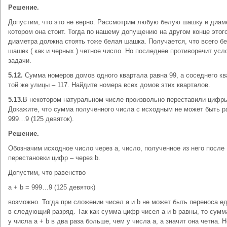
Решение.
Допустим, что это не верно. Рассмотрим любую белую шашку и диаме
котором она стоит. Тогда по нашему допущению на другом конце этог
диаметра должна стоять тоже белая шашка. Получается, что всего б
шашек ( как и черных ) четное число. Но последнее противоречит ус
задачи.
5.12.
Сумма номеров домов одного квартала равна 99, а соседнего к
той же улицы – 117. Найдите номера всех домов этих кварталов.
5.13.
В некотором натуральном числе произвольно переставили цифр
Докажите, что сумма полученного числа с исходным не может быть р
999…9 (125 девяток).
Решение.
Обозначим исходное число через а, число, полученное из него после
перестановки цифр – через b.
Допустим, что равенство
а + b = 999…9 (125 девяток)
возможно. Тогда при сложении чисел а и b не может быть переноса е
в следующий разряд. Так как сумма цифр чисел а и b равны, то сум
у числа а + b в два раза больше, чем у числа а, а значит она четна. Н