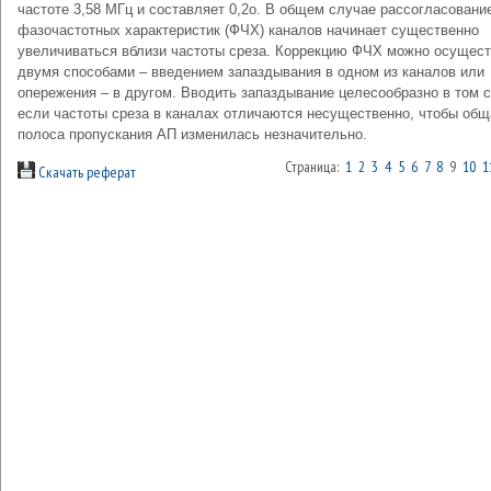
частоте 3,58 МГц и составляет 0,2о. В общем случае рассогласовани
фазочастотных характеристик (ФЧХ) каналов начинает существенно
увеличиваться вблизи частоты среза. Коррекцию ФЧХ можно осущест
двумя способами – введением запаздывания в одном из каналов или
опережения – в другом. Вводить запаздывание целесообразно в том 
если частоты среза в каналах отличаются несущественно, чтобы общ
полоса пропускания АП изменилась незначительно.
Страница:
1
2
3
4
5
6
7
8
9
10
1
Скачать реферат