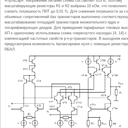
«Пульсар». Напряжение питания схемы составляет ±15 В, поэтому
масштабирующие резисторы R1 и R2 выбраны 10 кОм, что позволило
снизить погрешность ПНТ до 0,01 %. Для снижения погрешности за сч
объемных сопротивлений баз транзисторов выполнено соответствую
масштабирование площадей транзисторов множительного ядра и
логарифмирующих диодов. Для приведения парафазных токовых вых
АП к одиночному использована схема «перегнутого каскода» [4, 14] с
компенсацией частотных свойств p-n-p-транзисторов. В выходном кас
предусмотрена возможность балансировки нуля с помощью резистор
RБАЛ.