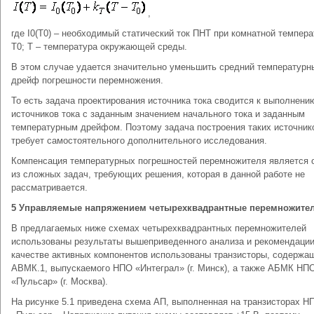
,
где I0(T0) – необходимый статический ток ПНТ при комнатной темпера
Т0; Т – температура окружающей среды.
В этом случае удается значительно уменьшить средний температурн
дрейф погрешности перемножения.
То есть задача проектирования источника тока сводится к выполнени
источников тока с заданным значением начального тока и заданным
температурным дрейфом. Поэтому задача построения таких источник
требует самостоятельного дополнительного исследования.
Компенсация температурных погрешностей перемножителя является 
из сложных задач, требующих решения, которая в данной работе не
рассматривается.
5 Управляемые напряжением четырехквадрантные перемножите
В предлагаемых ниже схемах четырехквадрантных перемножителей
использованы результаты вышеприведенного анализа и рекомендации
качестве активных компонентов использованы транзисторы, содержа
АВМК.1, выпускаемого НПО «Интеграл» (г. Минск), а также АБМК НП
«Пульсар» (г. Москва).
На рисунке 5.1 приведена схема АП, выполненная на транзисторах Н