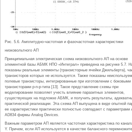
Рис. 5.6. Амплитудно-частотная и фазочастотная характеристики
низковольтного АП
Принципиальная электрическая схема низковольтного АП на основе
элементной базы АБМК НПО «Интеграл» приведена на рисунке 5.7. Н
показаны реальные элементы (транзисторные ячейки Джильберта), ча
транзисторов которых не используется. Также показаны неиспользуе
полевые транзисторы, интегрированные при изготовлении с боковыми
транзисторами p-n-p-типа [13]. Такое представление схемы при
моделировании позволяет учесть влияние паразитных элементов,
существующих на подложке АБМК, и получить результаты, адекватн
практической реализации. Эта схема АП выпущена в виде опытной па
ее характеристики практически полностью совпадают с параметрами
AD834 фирмы Analog Devices.
Важным параметром АП является частотная характеристика по канал
Y. Причем, если АП используется в качестве балансного перемножит