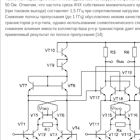
50 Ом. Отметим, что частота среза АЧХ собственно множительного я
(при токовом выходе) составляет 1,5 ГГц при сопротивлении нагрузки
Снижение полосы пропускания (до 1 ГГц) обусловлено низким качест
транзисторов p-n-p-типа, однако использование схемотехнического сп
снижения влияния емкости коллектор-база p-n-p транзисторов дает в
приемлемый результат по полосе пропускания [14].