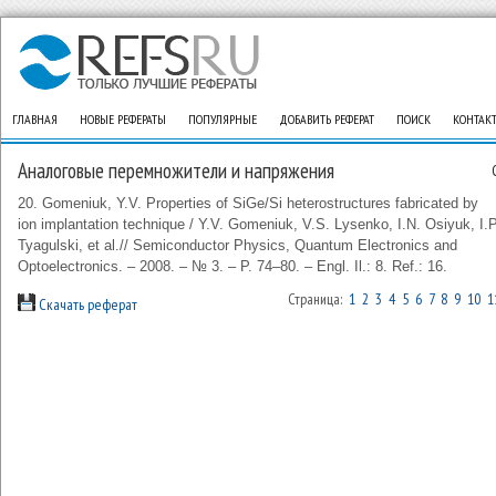
ГЛАВНАЯ
НОВЫЕ РЕФЕРАТЫ
ПОПУЛЯРНЫЕ
ДОБАВИТЬ РЕФЕРАТ
ПОИСК
КОНТАК
Аналоговые перемножители и напряжения
20. Gomeniuk, Y.V. Properties of SiGe/Si heterostructures fabricated by
ion implantation technique / Y.V. Gomeniuk, V.S. Lysenko, I.N. Osiyuk, I.P
Tyagulski, et al.// Semiconductor Physics, Quantum Electronics and
Optoelectronics. – 2008. – № 3. – P. 74–80. – Engl. Il.: 8. Ref.: 16.
Страница:
1
2
3
4
5
6
7
8
9
10
1
Скачать реферат