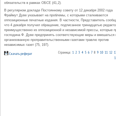
обязательств в рамках ОБСЕ (41,2).
В регулярном докладе Постоянному совету от 12 декабря 2002 года
Фраймут Дуве указывает на проблемы, с которыми сталкиваются
оппозиционные печатные издания. В частности, Представитель сообщ
что 4 декабря получил обращение, подписанное тринадцатью редакт
преимущественно из оппозиционной и независимой прессы, которые 
господина Ф. Дуве предпринять соответствующие меры и вмешаться 
организованную проправительственными газетами травлю против
независимых газет (75, 197).
Страница:
1
2
3
4
5
6
7
8
9
10
11
12
1
Скачать реферат
1