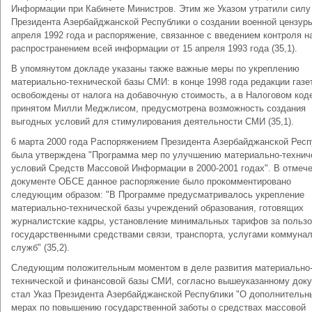
Информации при Кабинете Министров. Этим же Указом утратили силу
Президента Азербайджанской Республики о создании военной цензуры
апреля 1992 года и распоряжение, связанное с введением контроля н
распространением всей информации от 15 апреля 1993 года (35,1).
В упомянутом докладе указаны также важные меры по укреплению
материально-технической базы СМИ: в конце 1998 года редакции газе
освобождены от налога на добавочную стоимость, а в Налоговом код
принятом Милли Меджлисом, предусмотрена возможность создания
выгодных условий для стимулирования деятельности СМИ (35,1).
6 марта 2000 года Распоряжением Президента Азербайджанской Респ
была утверждена "Программа мер по улучшению материально-технич
условий Средств Массовой Информации в 2000-2001 годах". В отмеч
документе ОБСЕ данное распоряжение было прокомментировано
следующим образом: "В Программе предусматривалось укрепление
материально-технической базы учреждений образования, готовящих
журналистские кадры, установление минимальных тарифов за польз
государственными средствами связи, транспорта, услугами коммуна
служб" (35,2).
Следующим положительным моментом в деле развития материально
технической и финансовой базы СМИ, согласно вышеуказанному доку
стал Указ Президента Азербайджанской Республики "О дополнительн
мерах по повышению государственной заботы о средствах массовой