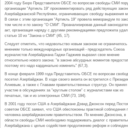
2004 году Бюро Представителя ОБСЕ по вопросам свободы СМИ пор
организации "Артикль 19" прокомментировать ряд действующих закон
Азербайджанской Республики, ограничивающих свободу выражения м
В связи с этим организация "Артикль 19" провела меморандум по зак
том числе и по закону "О СМИ". Проанализировав данный законодат
акт, организация наряду с другими рекомендациями предложила удал
статью 10 из "Закона о СМИ" (45, 17).
Следует отметить, что недовольство новым законом не ограничилось
мнением только международных организаций - председатель Союза
журналистов Азербайджана Гаджи Гаджиев выразил свое мнение
относительно нового закона: "в законе абсурдных моментов предоста
поэтому его надо кардинально изменить" (67,3).
В конце февраля 1999 года Представитель ОБСЕ по вопросам своб
посетил Азербайджан. В ходе своего визита он встретился с Президен
Алиевым, а также с Главами правительственных структур. Он принял
участие в обсуждениях за "круглым столом" с журналистами как из
печатных, так и из электронных СМИ (73, 194).
В 2001 году посол США в Азербайджане Дэвид Джонсон перед Пост
советом ОБСЕ заявил, что США обеспокоены практикой соблюдения 
человека азербайджанским правительством. По мнению Джонсона, в
области свободы СМИ необходимо поддерживать диалог с правитель
Азербайджана с целью содействия продолжению реформ и соблюден