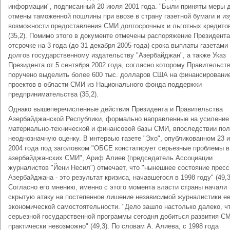
информации", подписанный 20 июля 2001 года. "Были приняты меры 
отмены таможенной пошлины при ввозе в страну газетной бумаги и и
возможности предоставления СМИ долгосрочных и льготных кредито
(35,2). Помимо этого в документе отмечены распоряжение Президента
отсрочке на 3 года (до 31 декабря 2005 года) срока выплаты газетами
долгов государственному издательству "Азербайджан", а также Указ
Президента от 5 сентября 2002 года, согласно которому Правительст
поручено выделить более 600 тыс. долларов США на финансировани
проектов в области СМИ из Национального фонда поддержки
предпринимательства (35,2).
Однако вышеперечисленные действия Президента и Правительства
Азербайджанской Республики, формально направленные на усиление
материально-технической и финансовой базы СМИ, впоследствии по
неоднозначную оценку. В интервью газете "Эхо", опубликованном 23 
2004 года под заголовком "ОБСЕ констатирует серьезные проблемы в
азербайджанских СМИ", Ариф Алиев (председатель Ассоциации
журналистов "Йени Несил") отмечает, что "нынешнее состояние прес
Азербайджана - это результат кризиса, начавшегося в 1998 году" (49,3
Согласно его мнению, именно с этого момента власти страны начали
скрытую атаку на постепенное лишение независимой журналистики е
экономической самостоятельности. "Дело зашло настолько далеко, чт
серьезной государственной программы сегодня добиться развития С
практически невозможно" (49,3). По словам А. Алиева, с 1998 года