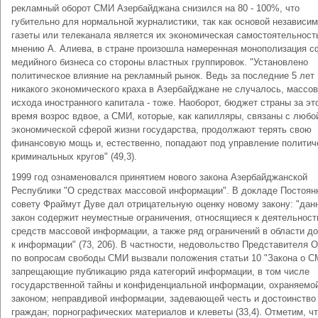
рекламный оборот СМИ Азербайджана снизился на 80 - 100%, что
губительно для нормальной журналистики, так как основой независи
газеты или телеканала является их экономическая самостоятельност
мнению А. Алиева, в стране произошла намеренная монополизация 
медийного бизнеса со стороны властных группировок. "Установлено
политическое влияние на рекламный рынок. Ведь за последние 5 лет
никакого экономического краха в Азербайджане не случалось, массов
исхода иностранного капитала - тоже. Наоборот, бюджет страны за эт
время возрос вдвое, а СМИ, которые, как капилляры, связаны с любо
экономической сферой жизни государства, продолжают терять свою
финансовую мощь и, естественно, попадают под управление политич
криминальных кругов" (49,3).
1999 год ознаменовался принятием нового закона Азербайджанской
Республики "О средствах массовой информации". В докладе Постоян
совету Фраймут Дуве дал отрицательную оценку новому закону: "дан
закон содержит неуместные ограничения, относящиеся к деятельност
средств массовой информации, а также ряд ограничений в области д
к информации" (73, 206). В частности, недовольство Представителя
по вопросам свободы СМИ вызвали положения статьи 10 "Закона о С
запрещающие публикацию ряда категорий информации, в том числе
государственной тайны и конфиденциальной информации, охраняемо
законом; неправдивой информации, задевающей честь и достоинство
граждан; порнографических материалов и клеветы (33,4). Отметим, чт