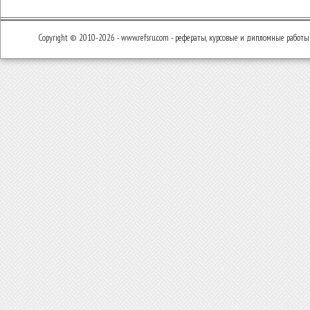
Copyright © 2010-2026 - www.refsru.com - рефераты, курсовые и дипломные работы