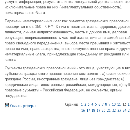
услуги; информация; результаты интеллектуальной деятельности, в
исключительные права на них (интеллектуальная собственность),
нематериальные блага.
Перечень нематериальных благ как объектов гражданских правоотно
приводится в ст. 150 ГК РФ. К ним относятся: жизнь, здоровье, досто
личности, личная неприкосновенность, честь и доброе имя, деловая
репутация, неприкосновенность частной жизни, личная и семейная та
право свободного передвижения, выбора места пребывния и жительст
право на имя, право авторства, иные неимущественные права и други
нематериальные блага, принадлежащие гражданину от рождения или 
закона.
Субъекты гражданских правоотношений - это лица, участвующие в них
субъектов гражданского правоотношения составляют: а) физические л
граждане России, иностранные граждане, лица без гражданства; б)
юридические лица - иностранные, российские, международные; в) пуб
правовые субъекты - Российская Федерация, ее субъекты, органы
государства.
Страница:
1
2
3
4
5
6
7
8
9
10
11
12
1
Скачать реферат
16
17
18
19
20
21
22
23
24
2