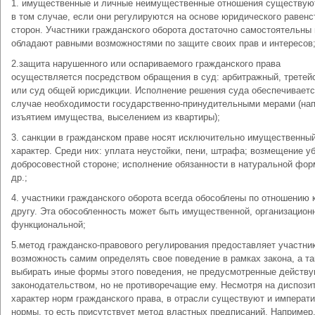
1. имущественные и личные неимущественные отношения существую
в том случае, если они регулируются на основе юридического равенс
сторон. Участники гражданского оборота достаточно самостоятельны 
обладают равными возможностями по защите своих прав и интересов
2.защита нарушенного или оспариваемого гражданского права
осуществляется посредством обращения в суд: арбитражный, третей
или суд общей юрисдикции. Исполнение решения суда обеспечиваетс
случае необходимости государственно-принудительными мерами (на
изъятием имущества, выселением из квартиры);
3. санкции в гражданском праве носят исключительно имущественны
характер. Среди них: уплата неустойки, пени, штрафа; возмещение у
добросовестной стороне; исполнение обязанности в натуральной фор
др.;
4. участники гражданского оборота всегда обособлены по отношению к
другу. Эта обособленность может быть имущественной, организацион
функциональной;
5.метод гражданско-правового регулирования предоставляет участни
возможность самим определять свое поведение в рамках закона, а т
выбирать иные формы этого поведения, не предусмотренные дейст
законодательством, но не противоречащие ему. Несмотря на диспози
характер норм гражданского права, в отрасли существуют и императ
нормы, то есть присутствует метод властных предписаний. Например, 