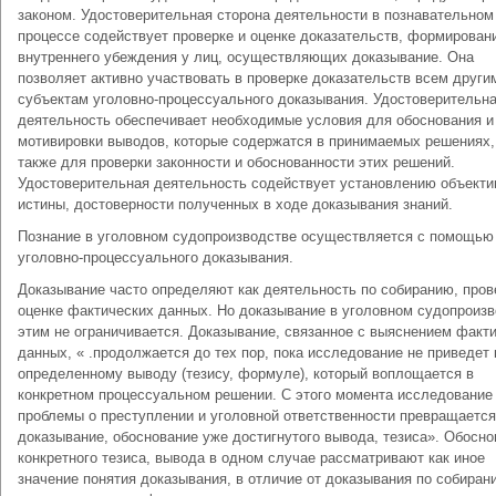
законом. Удостоверительная сторона деятельности в познавательном
процессе содействует проверке и оценке доказательств, формирован
внутреннего убеждения у лиц, осуществляющих доказывание. Она
позволяет активно участвовать в проверке доказательств всем други
субъектам уголовно-процессуального доказывания. Удостоверительн
деятельность обеспечивает необходимые условия для обоснования и
мотивировки выводов, которые содержатся в принимаемых решениях,
также для проверки законности и обоснованности этих решений.
Удостоверительная деятельность содействует установлению объекти
истины, достоверности полученных в ходе доказывания знаний.
Познание в уголовном судопроизводстве осуществляется с помощью
уголовно-процессуального доказывания.
Доказывание часто определяют как деятельность по собиранию, пров
оценке фактических данных. Но доказывание в уголовном судопроиз
этим не ограничивается. Доказывание, связанное с выяснением факт
данных, « .продолжается до тех пор, пока исследование не приведет 
определенному выводу (тезису, формуле), который воплощается в
конкретном процессуальном решении. С этого момента исследование
проблемы о преступлении и уголовной ответственности превращается
доказывание, обоснование уже достигнутого вывода, тезиса». Обосно
конкретного тезиса, вывода в одном случае рассматривают как иное
значение понятия доказывания, в отличие от доказывания по собиран