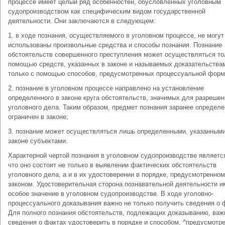
процессе имеет целый ряд особенностей, обусловленных уголовным
судопроизводством как специфическим видом государственной
деятельности. Они заключаются в следующем:
1. в ходе познания, осуществляемого в уголовном процессе, не могут
использованы произвольные средства и способы познания. Познание
обстоятельств совершенного преступления может осуществляться то
помощью средств, указанных в законе и называемых доказательствам
только с помощью способов, предусмотренных процессуальной форм
2. познание в уголовном процессе направлено на установление
определенного в законе круга обстоятельств, значимых для разрешен
уголовного дела. Таким образом, предмет познания заранее определе
ограничен в законе;
3. познание может осуществляться лишь определенными, указанными
законе субъектами.
Характерной чертой познания в уголовном судопроизводстве является
что оно состоит не только в выявлении фактических обстоятельств
уголовного дела, а и в их удостоверении в порядке, предусмотренном
законом. Удостоверительная сторона познавательной деятельности и
особое значение в уголовном судопроизводстве. В ходе уголовно-
процессуального доказывания важно не только получить сведения о 
Для полного познания обстоятельств, подлежащих доказыванию, важ
сведения о фактах удостоверить в порядке и способом, ^предусмотр