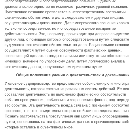
непосредственного и опосредствованного познания. Однако их
диалектическое единство не исключает различных уровней познания.
Чувственное познание проявляется в непосредственном восприятии
фактических обстоятельств дела следователем и другими лицами,
осуществляющими доказывание. Для эмпирического познания характ
только непосредственное, но и опосредствованное восприятие
действительности. Это, например, происходит при допросе свидетеле
других лиц, с помощью которых опосредствованным путем следовате
суд узнают фактические обстоятельства дела. Рациональное познан
осуществляется путем оценки совокупности фактических данных,
позволяющей сделать выводы о наличии или отсутствии обстоятельс
имеющих значение по уголовному делу, путем логического анализа
фактических данных, полученных эмпирическим путем.
Общие положения учения о доказательствах и доказывани
Уголовное судопроизводство представляет собой сложную и многогр
деятельность, которая состоит из различных систем действий. Ее ос
составляет деятельность по выяснению фактических обстоятельств
события преступления, собиранию и закреплению фактов, подтверж
это событие. Эта деятельность всегда связана с познанием обстояте
прошлого, т. е. тех, свидетелем которых не были ни следователь, ни 
Познать обстоятельства преступления они могут лишь опосредованн
путем, основываясь на тех фактических данных о произошедшем соб
которые остались в объективном мире.