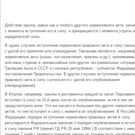
Действие закона, равно как и любого другого нормативного акта, начи
с момента вступления его в силу, а прекращается с момента утраты 
юридической силы.
В одних случаях вступление нормативно-правового акта в силу связ
с датой его принятия или утверждения. Таковыми являются, например
нормативные акты (указы, постановления, приказы и др.), принимаемы
или иных странах в чрезвычайных или других экстремальных ситуаци
Таковыми были в СССР и союзных республиках - субъектах Федераци
постановления Правительства. В других случаях вступление нормати
правового акта в силу соотносится с датой его опубликования
(обнародования).
В Италии, например, законы и регламенты каждой из палат Парламен
вступают в силу на 15-й день после их опубликования, если в них не
предусмотрено иное. Что же касается большинства других норматив
актов, то они вступают в силу с момента их опубликования. В Россий
Федерации, порядок вступления нормативно-правовых актов в силу
регулируется Федеральным законом о порядке опубликования и всту
в силу законов РФ (принят ГД РФ 25 мая 1994г.).В соответствии с ним,
течение 7 дней с момента принятия закона он должен быть опубликов