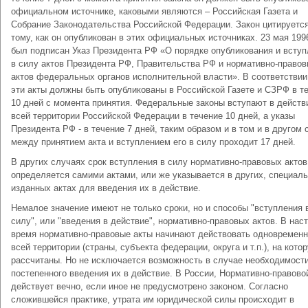
официальном источнике, каковыми являются – Российская Газета и
Собрание Законодательства Российской Федерации. Закон цитируется
тому, как он опубликован в этих официальных источниках. 23 мая 199
был подписан Указ Президента РФ «О порядке опубликования и всту
в силу актов Президента РФ, Правительства РФ и нормативно-право
актов федеральных органов исполнительной власти». В соответствии
эти акты должны быть опубликованы в Российской Газете и СЗРФ в т
10 дней с момента принятия. Федеральные законы вступают в действ
всей территории Российской Федерации в течение 10 дней, а указы
Президента РФ - в течение 7 дней, таким образом и в том и в другом 
между принятием акта и вступлением его в силу проходит 17 дней.
В других случаях срок вступления в силу нормативно-правовых актов
определяется самими актами, или же указывается в других, специал
изданных актах для введения их в действие.
Немалое значение имеют не только сроки, но и способы "вступления 
силу", или "введения в действие", нормативно-правовых актов. В нас
время нормативно-правовые акты начинают действовать одновременн
всей территории (страны, субъекта федерации, округа и т.п.), на кото
рассчитаны. Но не исключается возможность в случае необходимости
постепенного введения их в действие. В России, Нормативно-правово
действует вечно, если иное не предусмотрено законом. Согласно
сложившейся практике, утрата им юридической силы происходит в