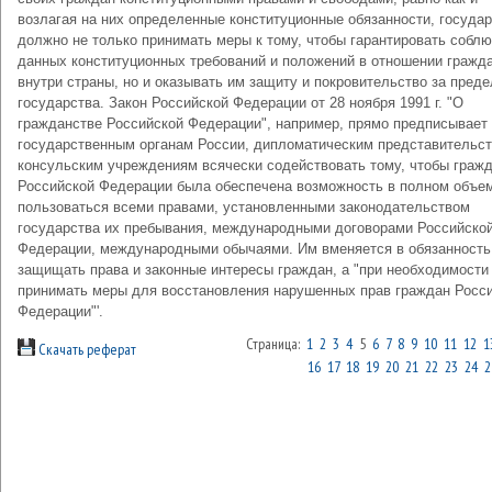
возлагая на них определенные конституционные обязанности, госуда
должно не только принимать меры к тому, чтобы гарантировать собл
данных конституционных требований и положений в отношении гражд
внутри страны, но и оказывать им защиту и покровительство за пред
государства. Закон Российской Федерации от 28 ноября 1991 г. "О
гражданстве Российской Федерации", например, прямо предписывает
государственным органам России, дипломатическим представительст
консульским учреждениям всячески содействовать тому, чтобы граж
Российской Федерации была обеспечена возможность в полном объе
пользоваться всеми правами, установленными законодательством
государства их пребывания, международными договорами Российско
Федерации, международными обычаями. Им вменяется в обязанность
защищать права и законные интересы граждан, а "при необходимости
принимать меры для восстановления нарушенных прав граждан Росс
Федерации"'.
Страница:
1
2
3
4
5
6
7
8
9
10
11
12
1
Скачать реферат
16
17
18
19
20
21
22
23
24
2