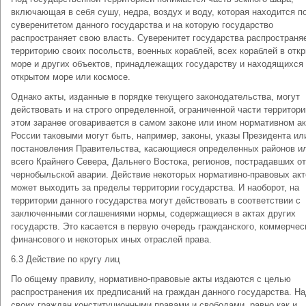
включающая в себя сушу, недра, воздух и воду, которая находится п
суверенитетом данного государства и на которую государство
распространяет свою власть. Суверенитет государства распространя
территорию своих посольств, военных кораблей, всех кораблей в отк
море и других объектов, принадлежащих государству и находящихся
открытом море или космосе.
Однако акты, изданные в порядке текущего законодательства, могут
действовать и на строго определенной, ограниченной части территори
этом заранее оговаривается в самом законе или ином нормативном ак
России таковыми могут быть, например, законы, указы Президента ил
постановления Правительства, касающиеся определенных районов и
всего Крайнего Севера, Дальнего Востока, регионов, пострадавших от
чернобыльской аварии. Действие некоторых нормативно-правовых акт
может выходить за пределы территории государства. И наоборот, на
территории данного государства могут действовать в соответствии с
заключенными соглашениями нормы, содержащиеся в актах других
государств. Это касается в первую очередь гражданского, коммерчес
финансового и некоторых иных отраслей права.
6.3 Действие по кругу лиц
По общему правилу, нормативно-правовые акты издаются с целью
распространения их предписаний на граждан данного государства. Н
своих граждан конституционными правами и свободами, равно как и