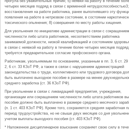
прогула без уважительных причин; 5) неявки на работу в течение бол
четырех месяцев подряд в связи с временной нетрудоспособностью3;
восстановления на работе работника, ранее выполнявшего эту функци
появления на работе в нетрезвом состоянии, в состоянии наркотическ
токсического опьянения; 8) совершения по месту работы хищения.
Для увольнения по инициативе администрации в связи с сокращение
численности либо штата работников, несоответствием работника
занимаемой должности, низкой квалификацией и состоянием здоровь
в связи с неявкой на работу в течение более четырех месяцев подряд
требуется предварительное согласие профсоюзного органа.
Работникам, увольняемым по основаниям, указанным в пп. 3, 6 ст. 29 
2, 6 ст. 33 КЗоТ РФ, а также в связи с нарушением администрацией
законодательства о труде, коллективного или трудового договора до
быть выплачено выходное пособие в размере на менее двухнедельно
среднего заработка (ст. 36 КЗоТ РФ).
При увольнении в связи с ликвидацией предприятия, учреждения,
организации или сокращением численности либо штата работников в
пособие должно быть выплачено в размере среднего месячного зараб
(п. 1 ст. 403 КЗоТ РФ). Кроме того, сохраняется средняя заработная п
период трудоустройства, но не свыше двух месяцев со дня увольнен
учетом выплаты выходного пособия (ст. 403 КЗоТ РФ).
* Наложенное дисциплинарное взыскание сохраняет свою силу в тече