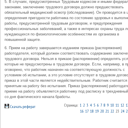
5. В случаях, предусмотренных Трудовым кодексом и иными федера
законами, заключению трудового договора должно предшествовать
обязательный медицинский осмотр (обследование). Он проводится в 
определения пригодности работника по состоянию здоровья к выпол
работы, предусмотренной трудовым договором, и предупреждения
профессиональных заболеваний, а также в интересах охраны труда л
нуждающихся по физиологическим особенностям их организма в
повышенной защите.
6. Прием на работу завершается изданием приказа (распоряжения)
работодателя, который должен соответствовать содержанию заключе
трудового договора. Нельзя в приказе (распоряжении) определять ус
которые не предусмотрены в трудовом договоре. Если, например, в п
оговорено, что работник назначен на соответствующую должность с
условием об испытании, а это условие отсутствует в трудовом догово
приказ в этой части является недействительным. Работник считается
принятым на работу без испытания. Приказ (распоряжение) работодат
приеме на работу объявляется работнику под расписку в трехдневный
со дня фактического начала 6работы.
Страница:
1
2
3
4
5
6
7
8
9
10
11
12
1
Скачать реферат
16
17
18
19
20
21
22
23
24
2