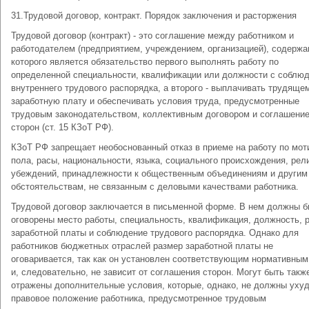
31.Трудовой договор, контракт. Порядок заключения и расторжения
Трудовой договор (контракт) - это соглашение между работником и
работодателем (предприятием, учреждением, организацией), содерж
которого является обязательство первого выполнять работу по
определенной специальности, квалификации или должности с соблю
внутреннего трудового распорядка, а второго - выплачивать трудяще
заработную плату и обеспечивать условия труда, предусмотренные
трудовым законодательством, коллективным договором и соглашени
сторон (ст. 15 КЗоТ РФ).
КЗоТ РФ запрещает необоснованный отказ в приеме на работу по мот
пола, расы, национальности, языка, социального происхождения, рели
убеждений, принадлежности к общественным объединениям и другим
обстоятельствам, не связанным с деловыми качествами работника.
Трудовой договор заключается в письменной форме. В нем должны б
оговорены место работы, специальность, квалификация, должность, 
заработной платы и соблюдение трудового распорядка. Однако для
работников бюджетных отраслей размер заработной платы не
оговаривается, так как он установлен соответствующим нормативным
и, следовательно, не зависит от соглашения сторон. Могут быть такж
отражены дополнительные условия, которые, однако, не должны уху
правовое положение работника, предусмотренное трудовым