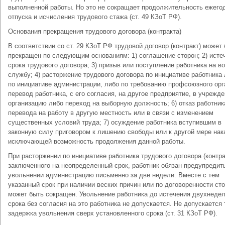
выполненной работы. Но это не сокращает продолжительность ежего
отпуска и исчисления трудового стажа (ст. 49 КЗоТ РФ).
Основания прекращения трудового договора (контракта)
В соответствии со ст. 29 КЗоТ РФ трудовой договор (контракт) может
прекращен по следующим основаниям: 1) соглашение сторон; 2) исте
срока трудового договора; 3) призыв или поступление работника на в
службу; 4) расторжение трудового договора по инициативе работника
пo инициативе администрации, либо по требованию профсоюзного орга
перевод работника, с его согласия, на другое предприятие, в учрежде
организацию либо переход на выборную должность; 6) отказ работник
перевода на работу в другую местность или в связи с изменением
существенных условий труда; 7) осуждение работника вступившим в
законную силу приговором к лишению свободы или к другой мере нак
исключающей возможность продолжения данной работы.
При расторжении по инициативе работника трудового договора (контра
заключенного на неопределенный срок, работник обязан предупредит
увольнении администрацию письменно за две недели. Вместе с тем
указанный срок при наличии веских причин или по договоренности ст
может быть сокращен. Увольнение работника до истечения двухнеде
срока без согласия на это работника не допускается. Не допускается
задержка увольнения сверх установленного срока (ст. 31 КЗоТ РФ).