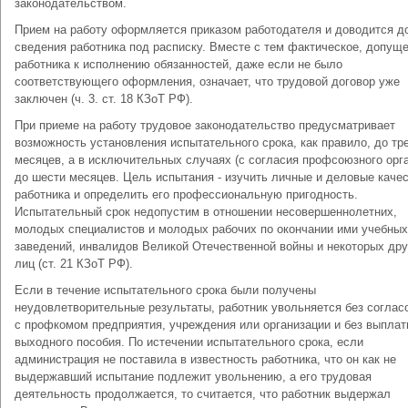
законодательством.
Прием на работу оформляется приказом работодателя и доводится д
сведения работника под расписку. Вместе с тем фактическое, допущ
работника к исполнению обязанностей, даже если не было
соответствующего оформления, означает, что трудовой договор уже
заключен (ч. 3. ст. 18 КЗоТ РФ).
При приеме на работу трудовое законодательство предусматривает
возможность установления испытательного срока, как правило, до тр
месяцев, а в исключительных случаях (с согласия профсоюзного орга
до шести месяцев. Цель испытания - изучить личные и деловые каче
работника и определить его профессиональную пригодность.
Испытательный срок недопустим в отношении несовершеннолетних,
молодых специалистов и молодых рабочих по окончании ими учебных
заведений, инвалидов Великой Отечественной войны и некоторых дру
лиц (ст. 21 КЗоТ РФ).
Если в течение испытательного срока были получены
неудовлетворительные результаты, работник увольняется без соглас
с профкомом предприятия, учреждения или организации и без выпла
выходного пособия. По истечении испытательного срока, если
администрация не поставила в известность работника, что он как не
выдержавший испытание подлежит увольнению, а его трудовая
деятельность продолжается, то считается, что работник выдержал