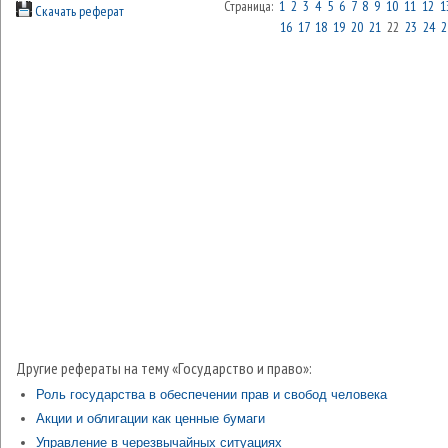
Страница:
1
2
3
4
5
6
7
8
9
10
11
12
1
Скачать реферат
16
17
18
19
20
21
22
23
24
2
Другие рефераты на тему «Государство и право»:
Роль государства в обеспечении прав и свобод человека
Акции и облигации как ценные бумаги
Управление в черезвычайных ситуациях