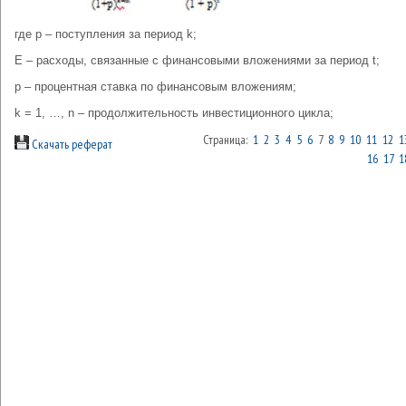
где р – поступления за период k;
Е – расходы, связанные с финансовыми вложениями за период t;
р – процентная ставка по финансовым вложениям;
k = 1, …, n – продолжительность инвестиционного цикла;
Страница:
1
2
3
4
5
6
7
8
9
10
11
12
1
Скачать реферат
16
17
1