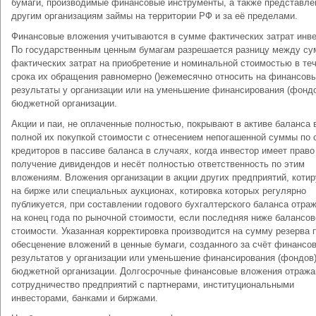
бумаги, производимые финансовые инструменты, а также представл
другим организациям займы на территории РФ и за её пределами.
Финансовые вложения учитываются в сумме фактических затрат инве
По государственным ценным бумагам разрешается разницу между с
фактических затрат на приобретение и номинальной стоимостью в те
срока их обращения равномерно ()ежемесячно относить на финансов
результаты у организации или на уменьшение финансирования (фондо
бюджетной организации.
Акции и паи, не оплаченные полностью, покрывают в активе баланса 
полной их покупкой стоимости с отнесением непогашенной суммы по 
кредиторов в пассиве баланса в случаях, когда инвестор имеет право
получение дивидендов и несёт полностью ответственность по этим
вложениям. Вложения организации в акции других предприятий, коти
на бирже или специальных аукционах, котировка которых регулярно
публикуется, при составлении годового бухгалтерского баланса отра
на конец года по рыночной стоимости, если последняя ниже балансов
стоимости. Указанная корректировка производится на сумму резерва 
обесценение вложений в ценные бумаги, созданного за счёт финансо
результатов у организации или уменьшение финансирования (фондов)
бюджетной организации. Долгосрочные финансовые вложения отраж
сотрудничество предприятий с партнерами, институциональными
инвесторами, банками и биржами.