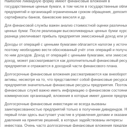
Наиболее ликвидную форму имеют финансовые вложения в
государственные ценные бумаги, в том числе в государственные обли
предприятий и организаций ограниченным сроком обращения, депози
сертификаты банков, банковские векселя и др.
Для финансовой службы важен анализ стоимостной оценки различны
ценных бумаг. После реализации высоколиквидных ценных бумаг кур
разница увеличивает прибыль предприятия эмиссионный доход или у
Доходы от операций с ценными бумагами облагается налогом у источ
поэтому необходимо вести обоснованный учёт этих операций и полу
по ним доходов. Доход от операций с ценными бумагами, или эмисси
доход, может рассматривается как дополнительный финансовый рес
предприятия и отражается в доходной части финансового плана.
Долгосрочные финансовые вложения рассматриваются как внеоборо
активы, несмотря на то, что представляют собой финансовые ресурс
предприятия значительные финансовые ресурсы предприятия. Поэто
финансовых служб важно иметь информацию о финансовом состояни
коммерческих организаций, вложения в которые имеет данное предпр
Долгосрочные финансовые инвестиции не всегда вызваны
заинтересованностью предприятий только в получении дивидендов. 
первый план здесь выступает участие в управления делами и оказан
давления на принятие решений, в которых задействованы интересы
инвестора. Очень часто долгосрочные финансовые вложения предпр