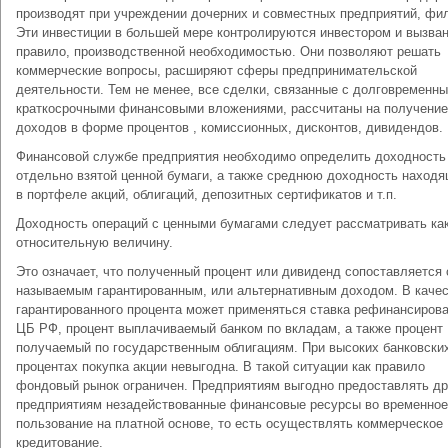
производят при учреждении дочерних и совместных предприятий, фи
Эти инвестиции в большей мере контролируются инвестором и вызван
правило, производственной необходимостью. Они позволяют решать
коммерческие вопросы, расширяют сферы предпринимательской
деятельности. Тем не менее, все сделки, связанные с долговременн
краткосрочными финансовыми вложениями, рассчитаны на получение
доходов в форме процентов , комиссионных, дисконтов, дивидендов.
Финансовой службе предприятия необходимо определить доходность
отдельно взятой ценной бумаги, а также среднюю доходность наход
в портфеле акций, облигаций, депозитных сертификатов и т.п.
Доходность операций с ценными бумагами следует рассматривать ка
относительную величину.
Это означает, что полученный процент или дивиденд сопоставляется 
называемым гарантированным, или альтернативным доходом. В каче
гарантированного процента может применяться ставка рефинансиров
ЦБ РФ, процент выплачиваемый банком по вкладам, а также процент
получаемый по государственным облигациям. При высоких банковски
процентах покупка акции невыгодна. В такой ситуации как правило
фондовый рынок ограничен. Предприятиям выгодно предоставлять д
предприятиям незадействованные финансовые ресурсы во временное
пользование на платной основе, то есть осуществлять коммерческое
кредитование.