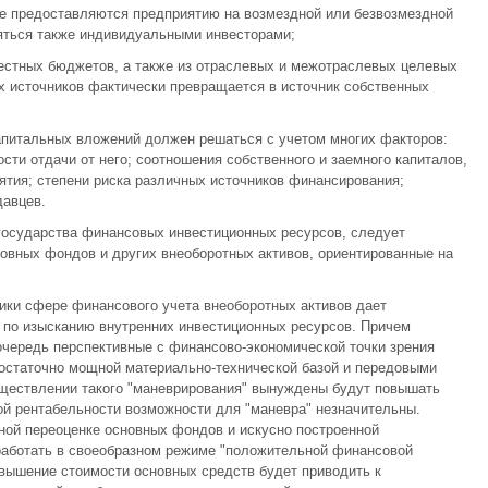
ые предоставляются предприятию на возмездной или безвозмездной
яться также индивидуальными инвесторами;
естных бюджетов, а также из отраслевых и межотраслевых целевых
х источников фактически превращается в источник собственных
апитальных вложений должен решаться с учетом многих факторов:
ти отдачи от него; соотношения собственного и заемного капиталов,
тия; степени риска различных источников финансирования;
давцев.
государства финансовых инвестиционных ресурсов, следует
овных фондов и других внеоборотных активов, ориентированные на
тики сфере финансового учета внеоборотных активов дает
по изысканию внутренних инвестиционных ресурсов. Причем
очередь перспективные с финансово-экономической точки зрения
достаточно мощной материально-технической базой и передовыми
уществлении такого "маневрирования" вынуждены будут повышать
ной рентабельности возможности для "маневра" незначительны.
ной переоценке основных фондов и искусно построенной
работать в своеобразном режиме "положительной финансовой
овышение стоимости основных средств будет приводить к