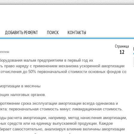
ДОБАВИТЬ РЕФЕРАТ
ПОИСК
КОНТАКТЫ
Страница
12
пектива
борудования малым предприятиям в первый год их
ь право наряду с применением механизма ускоренной амортизации
 отчисления до 50% первоначальной стоимости основных фондов со
мортизации в месячны
ющих налоговых органов.
протяжении срока эксплуатации амортизации всегда одинакова и
кта: первоначальная стоимость минус ликвидационная стоимость.
тоды расчета амортизации, например, метод начисления амортизации,
вных средств или на единицу выпускаемой продукции. Каждое
бирает самостоятельно, анализируя влияние величины амортизации