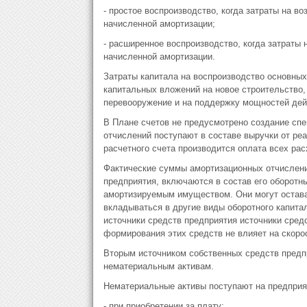
- простое воспроизводство, когда затраты на в
начисленной амортизации;
- расширенное воспроизводство, когда затраты
начисленной амортизации.
Затраты капитала на воспроизводство основны
капитальных вложений на новое строительство,
перевооружение и на поддержку мощностей де
В Плане счетов не предусмотрено создание сп
отчислений поступают в составе выручки от реа
расчетного счета производится оплата всех ра
Фактические суммы амортизационных отчислений
предприятия, включаются в состав его оборотн
амортизируемым имуществом. Они могут остава
вкладываться в другие виды оборотного капитал
источники средств предприятия источники средс
формирования этих средств не влияет на скоро
Вторым источником собственных средств предп
нематериальным активам.
Нематериальные активы поступают на предпри
- при приобретении за плату;