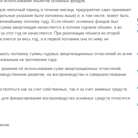
ти использования объектов основных фондов.
ов неполный период в течение месяца, предприятие само принимает
дельные указания были изложены выше) и, в том числе, может быть
 ближайшему полному году. Если объект основных фондов был
 сумма амортизации начисляется в полном годовом объеме, а во
за этот год не начисляется. При реализации объекта во второй
сляется за весь год, а в первой половине она по нему не
ажать половину суммы годовых амортизационных отчислений по всем
зованным на протяжении года.
 решение об использовании сумм амортизационных отчислений,
изводственное развитие, на воспроизводство и совершенствование
вляться как за счет собственных, так и за счет заемных средств.
 для финансирования воспроизводства основных средств относятся:
ятия.