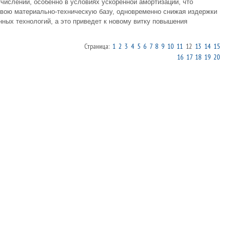
ислений, особенно в условиях ускоренной амортизации, что
свою материально-техническую базу, одновременно снижая издержки
нных технологий, а это приведет к новому витку повышения
Страница:
1
2
3
4
5
6
7
8
9
10
11
12
13
14
15
16
17
18
19
20