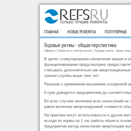
ГЛАВНАЯ
НОВЫЕ РЕФЕРАТЫ
ПОПУЛЯРНЫЕ
Годовые ритмы - общая перспектива
Рефераты
/
Биология и естествознание
/
Годовые ритмы - общая перс
В целях стимулирования обновления машин и о
функционирования предусмотрено предоставлят
списывать дополнительно как амортизационные
сроком службы выше трех лет.
Решение о применении механизма ускоренной а
й срок доводится предприятием до соответству
Во всех случаях величина всех начислений на 
равна величине амортизируемой стоимости объе
На практике могут использоваться и другие ме
исходя из нормы на 1 час работы объекта осно
предприятие метод начисления амортизации вы