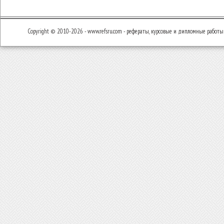
Copyright © 2010-2026 - www.refsru.com - рефераты, курсовые и дипломные работы