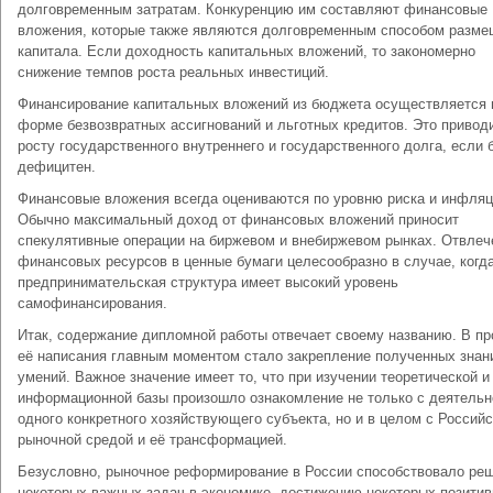
долговременным затратам. Конкуренцию им составляют финансовые
вложения, которые также являются долговременным способом разм
капитала. Если доходность капитальных вложений, то закономерно
снижение темпов роста реальных инвестиций.
Финансирование капитальных вложений из бюджета осуществляется 
форме безвозвратных ассигнований и льготных кредитов. Это приводи
росту государственного внутреннего и государственного долга, если
дефицитен.
Финансовые вложения всегда оцениваются по уровню риска и инфляц
Обычно максимальный доход от финансовых вложений приносит
спекулятивные операции на биржевом и внебиржевом рынках. Отвлеч
финансовых ресурсов в ценные бумаги целесообразно в случае, когд
предпринимательская структура имеет высокий уровень
самофинансирования.
Итак, содержание дипломной работы отвечает своему названию. В пр
её написания главным моментом стало закрепление полученных знан
умений. Важное значение имеет то, что при изучении теоретической и
информационной базы произошло ознакомление не только с деятель
одного конкретного хозяйствующего субъекта, но и в целом с Россий
рыночной средой и её трансформацией.
Безусловно, рыночное реформирование в России способствовало ре
некоторых важных задач в экономике, достижению некоторых позити