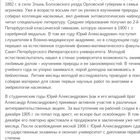
1882 г. в селе Злынь Болховского уезда Орловской губернии в семье
агронома. Уже в возрасте восьми лет он увлекся изучением природы:
собирал коллекции насекомых, вел дневник энтомологических наблю
читал специальную литературу. Среднее образование получил во 2-й 
Петербургской классической гимназии, которую окончил в 1900 г. с
серебряной медалью. В том же году Юрий Александрович поступил
слушателем в Военно-медицинскую академию, но в следующем году
перешел на естественное отделение физико-математического факуль
Санкт-Петербургского Императорского университета. Молодой
естествоиспытатель нашел в стенах университета возможность зани
любимым делом – изучением природы и ее закономерностей. В течен
учебного года он упорно занимался, порой допоздна засиживаясь в
библиотеках. Летние месяцы молодой исследователь проводил в пое
собирая материал для своих первых научных работ по анатомии и
эмбриологии насекомых.
В студенческие годы Юрий Александрович (как и его младший брат
Александр Александрович) принимал активное участие в различных
антиправительственных акциях. За выступление на рабочей сходке в
декабря 1905 г. он попал под арест, но вскоре был освобожден. В том
декабре его повторно арестовали и продержали в заключении уже че
месяца. После освобождения весной 1906 г. Юрий Александрович сд
государственные экзамены и окончил университет с дипломом перво
степени.