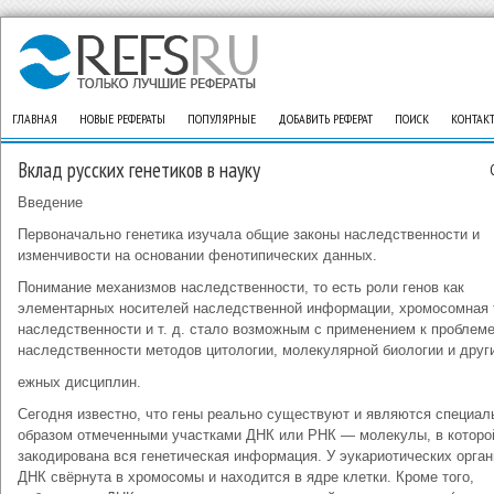
ГЛАВНАЯ
НОВЫЕ РЕФЕРАТЫ
ПОПУЛЯРНЫЕ
ДОБАВИТЬ РЕФЕРАТ
ПОИСК
КОНТАК
Вклад русских генетиков в науку
Введение
Первоначально генетика изучала общие законы наследственности и
изменчивости на основании фенотипических данных.
Понимание механизмов наследственности, то есть роли генов как
элементарных носителей наследственной информации, хромосомная 
наследственности и т. д. стало возможным с применением к проблем
наследственности методов цитологии, молекулярной биологии и друг
ежных дисциплин.
Сегодня известно, что гены реально существуют и являются специа
образом отмеченными участками ДНК или РНК — молекулы, в которо
закодирована вся генетическая информация. У эукариотических орга
ДНК свёрнута в хромосомы и находится в ядре клетки. Кроме того,