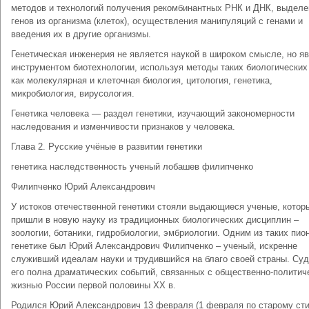
методов и технологий получения рекомбинантных РНК и ДНК, выделе
генов из организма (клеток), осуществления манипуляций с генами и
введения их в другие организмы.
Генетическая инженерия не является наукой в широком смысле, но я
инструментом биотехнологии, используя методы таких биологических 
как молекулярная и клеточная биология, цитология, генетика,
микробиология, вирусология.
Генетика человека — раздел генетики, изучающий закономерности
наследования и изменчивости признаков у человека.
Глава 2. Русские учёные в развитии генетики
генетика наследственность ученый лобашев филипченко
Филипченко Юрий Александрович
У истоков отечественной генетики стояли выдающиеся ученые, котор
пришли в новую науку из традиционных биологических дисциплин –
зоологии, ботаники, гидробиологии, эмбриологии. Одним из таких пио
генетике был Юрий Александрович Филипченко – ученый, искренне
служивший идеалам науки и трудившийся на благо своей страны. Су
его полна драматических событий, связанных с общественно-политич
жизнью России первой половины XX в.
Родился Юрий Александрович 13 февраля (1 февраля по старому ст