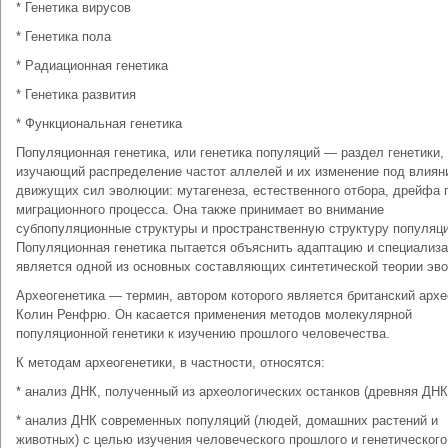
* Генетика вирусов
* Генетика пола
* Радиационная генетика
* Генетика развития
* Функциональная генетика
Популяционная генетика, или генетика популяций — раздел генетики,
изучающий распределение частот аллелей и их изменение под влиян
движущих сил эволюции: мутагенеза, естественного отбора, дрейфа 
миграционного процесса. Она также принимает во внимание
субпопуляционные структуры и пространственную структуру популяци
Популяционная генетика пытается объяснить адаптацию и специализ
является одной из основных составляющих синтетической теории эв
Археогенетика — термин, автором которого является британский архе
Колин Ренфрю. Он касается применения методов молекулярной
популяционной генетики к изучению прошлого человечества.
К методам археогенетики, в частности, относятся:
* анализ ДНК, полученный из археологических останков (древняя ДНК
* анализ ДНК современных популяций (людей, домашних растений и
животных) с целью изучения человеческого прошлого и генетического