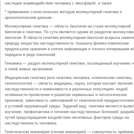
наследия взаимодействия человека с биосферой, а также
* применение статистических методов молекулярной генетики к
археологическим данным.
Молекулярная генетика — область биологии на стыке молекулярной
биологии и генетики. По сути является одним из разделов молекуляр
биологии. В области генетики молекулярная биология вскрыла химич
природу вещества наследственности, показала физико-химические
предпосылки хранения в клетке информации и точного копирования е
передачи в ряде поколений.
Геномика — раздел молекулярной генетики, посвященный изучению г
и генов живых организмов.
Медицинская генетика (или генетика человека, клиническая генетика,
генопатология) — область медицины, наука, которая изучает явления
наследственности и изменчивости в различных популяциях людей,
особенности проявления и развития нормальных и патологических
признаков, зависимость заболеваний от генетической предрасположе
и условий окружающей среды. Задачей мед. генетики является выяв
изучение, профилактика и лечение наследственных болезней, разраб
путей предотвращения воздействия негативных факторов среды на
наследственность человека.
Генетическая инжене́рия (генная инженерия) — совокупность приёмов