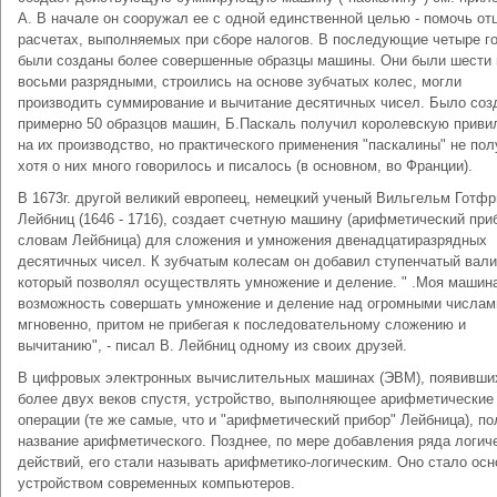
А. В начале он сооружал ее с одной единственной целью - помочь от
расчетах, выполняемых при сборе налогов. В последующие четыре г
были созданы более совершенные образцы машины. Они были шести 
восьми разрядными, строились на основе зубчатых колес, могли
производить суммирование и вычитание десятичных чисел. Было соз
примерно 50 образцов машин, Б.Паскаль получил королевскую приви
на их производство, но практического применения "паскалины" не пол
хотя о них много говорилось и писалось (в основном, во Франции).
В 1673г. другой великий европеец, немецкий ученый Вильгельм Готф
Лейбниц (1646 - 1716), создает счетную машину (арифметический приб
словам Лейбница) для сложения и умножения двенадцатиразрядных
десятичных чисел. К зубчатым колесам он добавил ступенчатый вали
который позволял осуществлять умножение и деление. " .Моя машин
возможность совершать умножение и деление над огромными числам
мгновенно, притом не прибегая к последовательному сложению и
вычитанию", - писал В. Лейбниц одному из своих друзей.
В цифровых электронных вычислительных машинах (ЭВМ), появивши
более двух веков спустя, устройство, выполняющее арифметические
операции (те же самые, что и "арифметический прибор" Лейбница), п
название арифметического. Позднее, по мере добавления ряда логич
действий, его стали называть арифметико-логическим. Оно стало ос
устройством современных компьютеров.