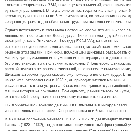
элемента современных ЭВМ, пока еще механический, очень примитив
ручным управлением). В те далекие от нас годы гениальный ученый 
вероятно, единственным на Земле человеком, который понял необхо
создания устройств для облегчения труда при выполнении вычислени
Однако потребность в этом была настолько малой, что лишь через ст
лишним лет после смерти Леонардо да Винчи нашелся другой европе
немецкий ученый Вильгельм Шиккард (1592-1636), не читавший,
естественно, дневников великого итальянца, который предложил свое
решение этой задачи. Причиной, побудившей Шиккарда разработать 
машину для суммирования и умножения шестиразрядных десятичных
было его знакомство с польским астрономом И.Кеплером. Ознакомив
работой великого астронома, связанной, в основном, с вычислениями
Шиккард загорелся идеей оказать ему помощь в нелегком труде. В п
на его имя, отправленном в 1623 г., он приводит рисунок машины и
рассказывает как она устроена. К сожалению, данных о дальнейшей 
машины история не сохранила. По-видимому, ранняя смерть от чумы,
охватившей Европу, помешала ученому выполнить его замысел.
Об изобретениях Леонардо да Винчи и Вильгельма Шиккарда стало
известно лишь в наше время. Современникам они были неизвестны.
В XYII веке положение меняется. В 1641 - 1642 гг. девятнадцатилетни
Паскаль (1623 - 1662), тогда еще мало кому известный французский у
создает действующую суммирующую машину ("паскалину") см. прил