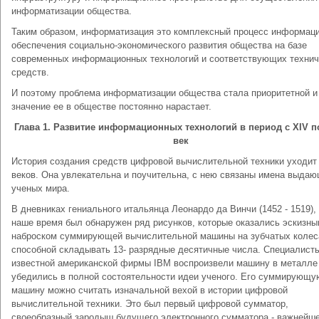
информатизации общества.
Таким образом, информатизация это комплексный процесс информац
обеспечения социально-экономического развития общества на базе
современных информационных технологий и соответствующих технич
средств.
И поэтому проблема информатизации общества стала приоритетной и
значение ее в обществе постоянно нарастает.
Глава 1. Развитие информационных технологий в период с XIV по
век
История создания средств цифровой вычислительной техники уходит
веков. Она увлекательна и поучительна, с нею связаны имена выда
ученых мира.
В дневниках гениального итальянца Леонардо да Винчи (1452 - 1519),
наше время был обнаружен ряд рисунков, которые оказались эскизн
наброском суммирующей вычислительной машины на зубчатых колес
способной складывать 13- разрядные десятичные числа. Специалист
известной американской фирмы IBM воспроизвели машину в металле
убедились в полной состоятельности идеи ученого. Его суммирующу
машину можно считать изначальной вехой в истории цифровой
вычислительной техники. Это был первый цифровой сумматор,
своеобразный зародыш будущего электронного сумматора - важнейш