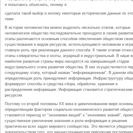
я попытаюсь объяснить, почему я
сделала такой выбор и изложу некоторые исторические данные по эт
теме.
В истории человечества можно выделить несколько этапов, которые
человеческое общество последовательно проходило в своем развити
этапы различаются основным способом обеспечения обществом свое
существования и видом ресурсов, использующимся человеком и иг
главную роль при реализации данного способа. К таким этапам относ
этапы собирательства и охоты, аграрный и индустриальный. В наше 
наиболее развитые страны мира находятся на завершающей стадии
индустриального этапа развития общества. В них осуществляется пе
следующему этапу, который назван "информационным". В данном об
определяющая роль принадлежит информации. Инфраструктуру общ
формируют способы и средства сбора, обработки, хранения и
распределения информации. Информация становится стратегическим
ресурсом.
Поэтому со второй половины ХХ века в цивилизованном мире основн
определяющим фактором социально-экономического развития общес
становится переход от "экономики вещей" к "экономике знаний", прои
существенное увеличение значения и роли информации в решении
практически всех задач мирового сообщества. Это является убедите
доказательством того, что научно-техническая революция постепенно