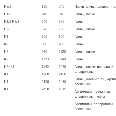
P2/3
150
240
Пески, глины, алевролит
P1/3
240
340
Глины, пески
P1/3-P3/2
340
520
Глины
P2/2
520
700
Глины, опоки
P1
700
800
Глины
K2
800
950
Глины
K2
950
1120
Глины, опоки
K2
1120
1140
Глины
K2+K1
1140
1980
Глины, пески, песчаники,
алевролиты
K1
1980
2100
Глины, алевролиты, арги
K1
2100
2450
песчаники
K1
2450
2615
Аргиллиты, песчаники,
алевролиты, глины
Аргиллиты, алевролиты,
песчаники