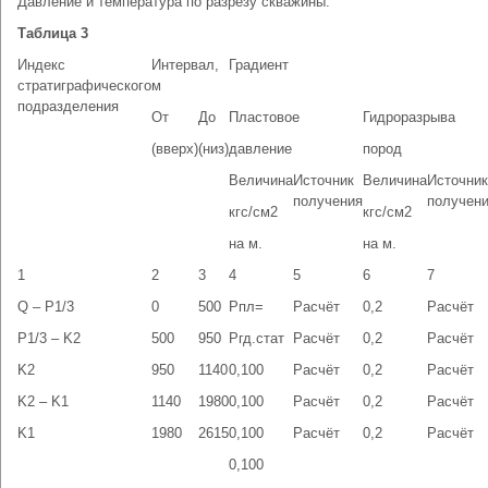
Давление и температура по разрезу скважины.
Таблица 3
Индекс
Интервал,
Градиент
стратиграфического
м
подразделения
От
До
Пластовое
Гидроразрыва
(вверх)
(низ)
давление
пород
Величина
Источник
Величина
Источник
получения
получен
кгс/см2
кгс/см2
на м.
на м.
1
2
3
4
5
6
7
Q – P1/3
0
500
Рпл=
Расчёт
0,2
Расчёт
P1/3 – K2
500
950
Ргд.стат
Расчёт
0,2
Расчёт
K2
950
1140
0,100
Расчёт
0,2
Расчёт
K2 – K1
1140
1980
0,100
Расчёт
0,2
Расчёт
K1
1980
2615
0,100
Расчёт
0,2
Расчёт
0,100