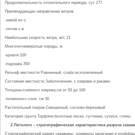
Продолжительность отопительного периода, сут 277
Преобладающее направление ветров
-зимой юг-з
-летом с-в
Наибольшая скорость ветра, м/с 21
Многолетнемерзлые породы, м
-кровля 100
-подошва 350
Рельеф местности Равнинный, слабо всхолмленный
Состояние местности Заболоченная, с озерами и реками
Толщины-снежного покрова,см от 50 до 160
-почвенного слоя, см 30
Растительный покров Смешанный, сосново-березовый
Категория грунта Торфяно-болотные пески, суглинки, супеси, глины
2 Литолого – стратиграфическая характеристика разреза сква
Стратиграфический разрез скважины, элементы залегания и коэффиц