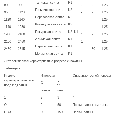
Талицкая свита
P1
800
950
-
-
1.25
Ганькинская свита
K2
950
1120
-
-
1.25
Берёзовская свита
K2
1120
1140
-
-
1.25
Кузнецовская свита
K2
1140
1980
1
-
1.25
Покурская свита
K2+K1
1980
2100
1
-
1.25
Алымская свита
K1
2100
2450
1
-
1.25
Вартовская свита
K1
2450
2615
1
30
1.25
Мегионская свита
K1
Литологическая характеристика разреза скважины.
Таблица 2
Индекс
Интервал
Описание горной породы
стратиграфического
От
До
подразделения
(вверх)
(низ)
1
2
3
4
Q
0
50
Пески, глины, суглинки
P2/3
50
150
Пески, глины