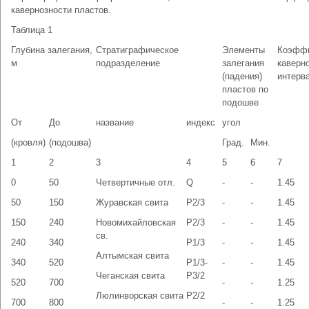
кавернозности пластов.
Таблица 1
Глубина залегания,
Стратиграфическое
Элементы
Коэфф
м
подразделение
залегания
каверн
(падения)
интерв
пластов по
подошве
От
До
название
индекс
угол
(кровля)
(подошва)
Град.
Мин.
1
2
3
4
5
6
7
0
50
Четвертичные отл.
Q
-
-
1.45
50
150
Журавская свита
P2/3
-
-
1.45
150
240
Новомихайловская
P2/3
-
-
1.45
св.
240
340
P1/3
-
-
1.45
Алтымская свита
340
520
P1/3-
-
-
1.45
Чеганская свита
P3/2
520
700
-
-
1.25
Люлинворская свита
P2/2
700
800
-
-
1.25