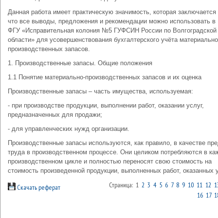
Данная работа имеет практическую значимость, которая заключается 
что все выводы, предложения и рекомендации можно использовать в
ФГУ «Исправительная колония №5 ГУФСИН России по Волгоградской
области» для усовершенствования бухгалтерского учёта материально
производственных запасов.
1. Производственные запасы. Общие положения
1.1 Понятие материально-производственных запасов и их оценка
Производственные запасы – часть имущества, используемая:
- при производстве продукции, выполнении работ, оказании услуг,
предназначенных для продажи;
- для управленческих нужд организации.
Производственные запасы используются, как правило, в качестве пр
труда в производственном процессе. Они целиком потребляются в к
производственном цикле и полностью переносят свою стоимость на
стоимость произведенной продукции, выполненных работ, оказанных у
Страница: 1
2
3
4
5
6
7
8
9
10
11
12
1
Скачать реферат
16
17
1