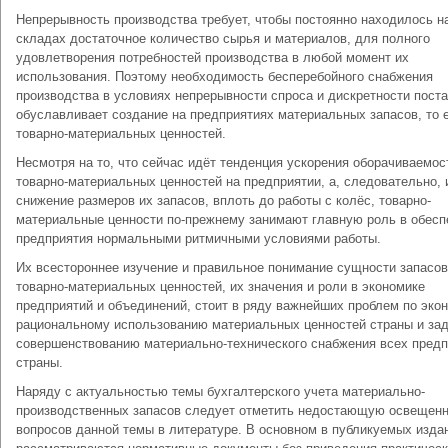
Непрерывность производства требует, чтобы постоянно находилось н
складах достаточное количество сырья и материалов, для полного
удовлетворения потребностей производства в любой момент их
использования. Поэтому необходимость бесперебойного снабжения
производства в условиях непрерывности спроса и дискретности поста
обуславливает создание на предприятиях материальных запасов, то 
товарно-материальных ценностей.
Несмотря на то, что сейчас идёт тенденция ускорения оборачиваемос
товарно-материальных ценностей на предприятии, а, следовательно, 
снижение размеров их запасов, вплоть до работы с колёс, товарно-
материальные ценности по-прежнему занимают главную роль в обесп
предприятия нормальными ритмичными условиями работы.
Их всестороннее изучение и правильное понимание сущности запасов
товарно-материальных ценностей, их значения и роли в экономике
предприятий и объединений, стоит в ряду важнейших проблем по эко
рациональному использованию материальных ценностей страны и зад
совершенствованию материально-технического снабжения всех предп
страны.
Наряду с актуальностью темы бухгалтерского учета материально-
производственных запасов следует отметить недостающую освещен
вопросов данной темы в литературе. В основном в публикуемых изда