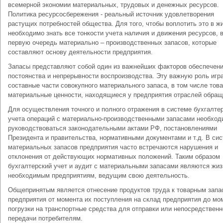
всемерной экономии материальных, трудовых и денежных ресурсов.
Политика ресурсосбережения - реальный источник удовлетворения
растущих потребностей общества. Для того, чтобы воплотить это в ж
необходимо знать все тонкости учета наличия и движения ресурсов, 
первую очередь материально – производственных запасов, которые
составляют основу деятельности предприятия.
Запасы представляют собой один из важнейших факторов обеспечен
постоянства и непрерывности воспроизводства. Эту важную роль игр
составные части совокупного материального запаса, в том числе това
материальные ценности, находящиеся у предприятия отраслей обращ
Для осуществления точного и полного отражения в системе бухгалте
учета операций с материально-производственными запасами необход
руководствоваться законодательными актами РФ, постановлениями
Президента и правительства, нормативными документами и т.д. В си
материальных запасов предприятия часто встречаются нарушения и
отклонения от действующих нормативных положений. Таким образом
бухгалтерский учет и аудит с материальными запасами являются жи
необходимым предприятиям, ведущим свою деятельность.
Общепринятым является отнесение продуктов труда к товарным запа
предприятия от момента их поступления на склад предприятия до мо
погрузки на транспортные средства для отправки или непосредственн
передачи потребителям.