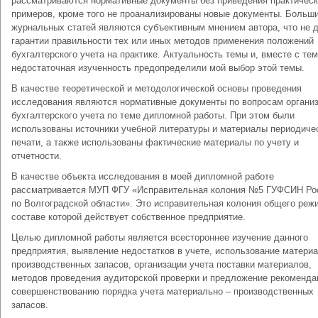
рассматриваются нормативные документы без приведения практичес
примеров, кроме того не проанализированы новые документы. Больш
журнальных статей являются субъективным мнением автора, что не 
гарантии правильности тех или иных методов применения положений
бухгалтерского учета на практике. Актуальность темы и, вместе с тем
недостаточная изученность предопределили мой выбор этой темы.
В качестве теоретической и методологической основы проведения
исследования являются нормативные документы по вопросам органи
бухгалтерского учета по теме дипломной работы. При этом были
использованы источники учебной литературы и материалы периодиче
печати, а также использованы фактические материалы по учету и
отчетности.
В качестве объекта исследования в моей дипломной работе
рассматривается МУП ФГУ «Исправительная колония №5 ГУФСИН Ро
по Волгоградской области». Это исправительная колония общего реж
составе которой действует собственное предприятие.
Целью дипломной работы является всестороннее изучение данного
предприятия, выявление недостатков в учете, использование матери
производственных запасов, организации учета поставки материалов,
методов проведения аудиторской проверки и предложение рекоменда
совершенствованию порядка учета материально – производственных
запасов.