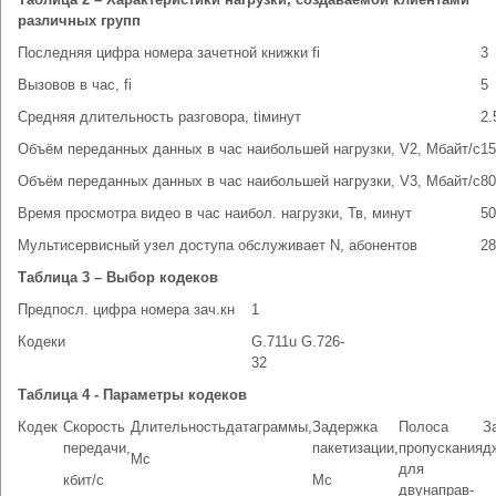
различных групп
Последняя цифра номера зачетной книжки fi
3
Вызовов в час, fi
5
Средняя длительность разговора, tiминут
2.
Объём переданных данных в час наибольшей нагрузки, V2, Мбайт/с
15
Объём переданных данных в час наибольшей нагрузки, V3, Мбайт/с
80
Время просмотра видео в час наибол. нагрузки, Тв, минут
50
Мультисервисный узел доступа обслуживает N, абонентов
28
Таблица 3 – Выбор кодеков
Предпосл. цифра номера зач.кн
1
Кодеки
G.711u G.726-
32
Таблица 4 - Параметры кодеков
Кодек
Скорость
Длительностьдатаграммы,
Задержка
Полоса
З
передачи,
пакетизации,
пропускания
д
Мс
для
кбит/с
Мс
двунаправ-