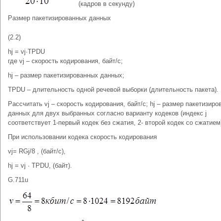
(кадров в секунду)
Размер пакетизированных данных
(2.2)
hj = vj·TPDU
где vj – скорость кодирования, байт/с;
hj – размер пакетизированных данных;
TPDU – длительность одной речевой выборки (длительность пакета).
Рассчитать vj – скорость кодирования, байт/с; hj – размер пакетизир
данных для двух выбранных согласно варианту кодеков (индекс j
соответствует 1-первый кодек без сжатия, 2- второй кодек со сжатием
При использовании кодека скорость кодирования
vj= RGj/8 , (байт/с),
hj = vj · TPDU, (байт).
G.711u