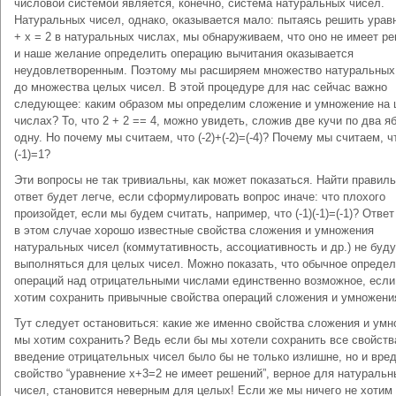
числовой системой является, конечно, система натуральных чисел.
Натуральных чисел, однако, оказывается мало: пы­таясь решить урав
+ х = 2 в натуральных чис­лах, мы обнаруживаем, что оно не имеет р
и на­ше желание определить операцию вычитания оказывается
неудовлетворенным. Поэтому мы расширяем множе­ство натуральных
до множества целых чисел. В этой процедуре для нас сейчас важно
следующее: каким образом мы оп­ределим сложение и умножение на
числах? То, что 2 + 2 == 4, можно увидеть, сложив две кучи по два я
одну. Но почему мы считаем, что (-2)+(-2)=(-4)? Почему мы считаем, чт
(-1)=1?
Эти вопросы не так тривиальны, как может показаться. Найти правил
ответ будет легче, если сформулировать вопрос иначе: что плохого
произой­дет, если мы будем считать, например, что (-1)(-1)=(-1)? Ответ
в этом случае хорошо известные свой­ства сложения и умножения
натуральных чисел (комму­тативность, ассоциативность и др.) не буду
выполнять­ся для целых чисел. Можно показать, что обычное опреде
операций над отрицательными числами единственно возможное, есл
хотим сохранить привычные свойства операций сложения и умножени
Тут следует остановиться: какие же именно свойства сложения и ум
мы хотим сохранить? Ведь если бы мы хотели сохранить все свойства
введение отрицательных чисел было бы не только излишне, но и вред
свойство “уравнение х+3=2 не имеет решений”, верное для натуральн
чисел, становится неверным для целых! Если же мы ничего не хотим 