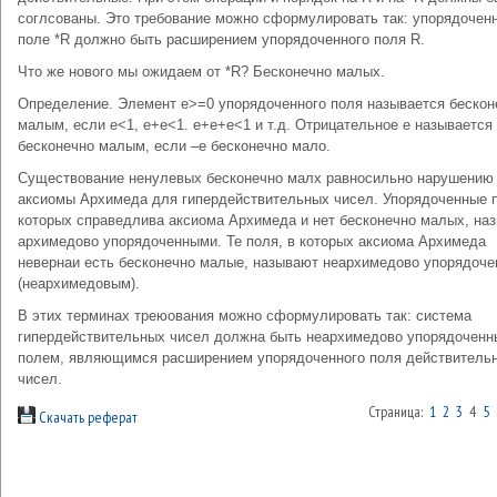
соглсованы. Это требование можно сформулировать так: упорядочен
поле *R должно быть расширением упорядоченного поля R.
Что же нового мы ожидаем от *R? Бесконечно малых.
Определение. Элемент e>=0 упорядоченного поля называется бескон
малым, если e<1, e+e<1. e+e+e<1 и т.д. Отрицательное e называется
бесконечно малым, если –e бесконечно мало.
Существование ненулевых бесконечно малх равносильно нарушению
аксиомы Архимеда для гипердействительных чисел. Упорядоченные п
которых справедлива аксиома Архимеда и нет бесконечно малых, на
архимедово упорядоченными. Те поля, в которых аксиома Архимеда
невернаи есть бесконечно малые, называют неархимедово упорядоч
(неархимедовым).
В этих терминах треюования можно сформулировать так: система
гипердействительных чисел должна быть неархимедово упорядочен
полем, являющимся расширением упорядоченного поля действитель
чисел.
Страница:
1
2
3
4
5
Скачать реферат