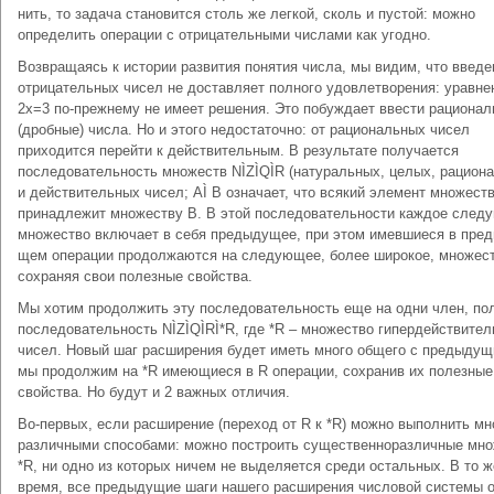
нить, то задача становится столь же легкой, сколь и пустой: можно
определить операции с отрицательными числами как угодно.
Возвращаясь к истории развития понятия числа, мы видим, что введе
отрицательных чисел не доставляет полного удовлетворения: уравне
2x=3 по-прежне­му не имеет решения. Это побуждает ввести рационал
(дробные) числа. Но и этого недостаточно: от раци­ональных чисел
приходится перейти к действительным. В результате получается
последовательность множеств NÌZÌQÌR (натуральных, целых, рацион
и действительных чисел; АÌ В означает, что всякий элемент множест
принадлежит множеству B. В этой последовательности каждое след
множество вклю­чает в себя предыдущее, при этом имевшиеся в пред
щем операции продолжаются на следующее, более широкое, множест
сохраняя свои полезные свойства.
Мы хотим продолжить эту последовательность еще на одни член, по
последовательность NÌZÌQÌRÌ*R, где *R – множество гипердействите
чисел. Новый шаг расширения будет иметь много общего с предыдущ
мы продолжим на *R имеющиеся в R операции, сохранив их полезные
свойства. Но будут и 2 важных отличия.
Во-первых, если расширение (переход от R к *R) можно выполнить мн
различными способами: можно построить существенноразличные мн
*R, ни одно из которых ничем не выделяется среди остальных. В то ж
время, все предыдущие шаги нашего расширения число­вой системы о