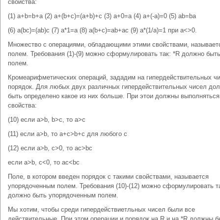
свойства:
(1) a+b=b+a (2) a+(b+c)=(a+b)+c (3) a+0=a (4) a+(-a)=0 (5) ab=ba
(6) a(bc)=(ab)c (7) a*1=a (8) a(b+c)=ab+ac (9) a*(1/a)=1 при a<>0.
Множество с операциями, обладающими этими свойствами, называет
полем. Требования (1)-(9) можно сформулировать так: *R должно быт
полем.
Кромеарифметических операций, зададим на гипердействительных ч
порядок. Для любых двух различных гипердействительных чисел до
быть определено какое из них больше. При этои должны выполняться
свойства:
(10) если a>b, b>c, то a>c
(11) если a>b, то a+c>b+c для любого с
(12) если a>b, c>0, то ac>bc
если a>b, c<0, то ac<bc
Поле, в котором введен порядок с такими свойствами, называется
упорядоченным полем. Требования (10)-(12) можно сформулировать та
должно быть упорядоченным полем.
Мы хотим, чтобы среди гипердействиетльных чисел были все
действительные. При этом операции и порядок на R и на *R должны б