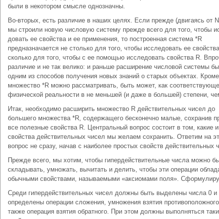
были в некотором смысле од­нозначны.
Во-вторых, есть различие в наших целях. Ес­ли прежде (двигаясь от N
мы строили новую числовую систему прежде всего для того, чтобы и
довать ее свойства и ее применения, то построенная си­стема *R
предназначается не столько для того, чтобы исследовать ее свойства
сколько для того, чтобы с ее помощью исследовать свойства R. Впр
различие и не так велико: и раньше расширение числовой системы б
одним из способов получения но­вых знаний о старых объектах. Кроме
множество *R можно рас­сматривать, быть может, как соответствующ
физиче­ской реальности в не меньшей (и даже в большей) сте­пени, че
Итак, необ­ходимо расширить множество R действительных чисел до
большего множества *R, содержащего бесконечно ма­лые, сохранив п
все полезные свойства R. Цент­ральный вопрос состоит в том, какие 
свойства действительных чисел мы желаем со­хранить. Ответим на э
вопрос не сразу, начав с на­иболее простых свойств действительных 
Прежде всего, мы хотим, чтобы гипердействительные числа можно б
складывать, умножать, вычитать и делить, чтобы эти операции облад
обычными свойст­вами, называемыми «аксиомами поля». Сформулиру
Среди гипердействительных чисел должны быть выделены числа 0 и 
определены операции сложения, умножения взятия противоположного
также операция взятия обратного. При этом должны выполняться так