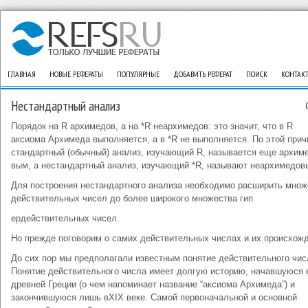
ГЛАВНАЯ
НОВЫЕ РЕФЕРАТЫ
ПОПУЛЯРНЫЕ
ДОБАВИТЬ РЕФЕРАТ
ПОИСК
КОНТАК
Нестандартный анализ
Порядок на R архимедов, а на *R неархимедов: это значит, что в R
аксиома Архимеда выполняется, а в *R не выполняется. По этой прич
стандартный (обыч­ный) анализ, изучающий R, называется еще архим
вым, а нестандартный анализ, изучающий *R, называ­ют неархимедов
Для построения нестандартного анализа необхо­димо расширить множ
действительных чисел до бо­лее широкого множества гип
ердействительных чисел.
Но прежде поговорим о самих действительных числах и их происхож
До сих пор мы предполагали известным по­нятие действительного чис
Понятие действительного числа имеет долгую историю, начавшуюся 
древней Греции (о чем на­поминает название “аксиома Архимеда”) и
закончившу­юся лишь вXIX веке. Самой первоначальной и основной