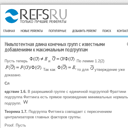
ГЛАВНАЯ
НОВЫЕ РЕФЕРАТЫ
ПОПУЛЯРНЫЕ
ДОБАВИТЬ РЕФЕРАТ
ПОИСК
КОНТАК
Нильпотентная длина конечных групп с известными
добавлениями к максимальным подгруппам
Пусть теперь
и
По лемме 1.2(2)
Так как
то для
утверждение уже
доказано.
Сл
едствие 1.6.
В разрешимой группе с единичной подгруппой Фраттини
подгруппа Фиттинга есть прямое произведение минимальных нормал
подгрупп.
Теорема 1.7.
Подгруппа Фиттинга совпадает с пересечением
централизаторов главных факторов группы.
Proof. Пусть