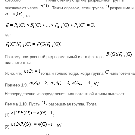
которого
. Нильпотентную длину разрешимой группы
обозначают через
. Таким образом, если группа
разрешима и
, то
где
Поэтому построенный ряд нормальный и его факторы
нильпотентны.
Ясно, что
тогда и только тогда, когда группа
нильпотентна
Пример 1.9.
.
Непосредсвенно из определения нильпотентной длины вытекает
Лемма 1.10.
Пусть
- разрешимая группа. Тогда:
(1)
;
(2)
.