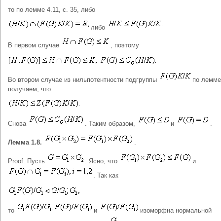
то по лемме 4.11, с. 35, либо
либо
В первом случае
, поэтому
Во втором случае из нильпотентности подгруппы
по лемме
получаем, что
Снова
. Таким образом,
и
.
Лемма 1.8.
.
Proof. Пусть
. Ясно, что
и
. Так как
то
и
изоморфна нормальной