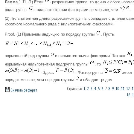
Лемма 1.11.
(1) Если
- разрешимая группа, то длина любого норма
ряда группы
с нильпотентными факторами не меньше, чем
.
(2) Нильпотентная длина разрешимой группы совпадает с длиной сам
короткого нормального ряда с нильпотентными факторами.
Proof. (1) Применим индукцию по порядку группы
. Пусть
нормальный ряд группы
с нильпотентными факторами. Так как
-
нормальная нильпотентная подгруппа группы
, то
. Здесь
. Факторгруппа
имеет
порядок меньше, чем порядок группы
и обладает рядом
Страница:
1
2
3
4
5
6
7
8
9
10
11
12
1
Скачать реферат
16
1