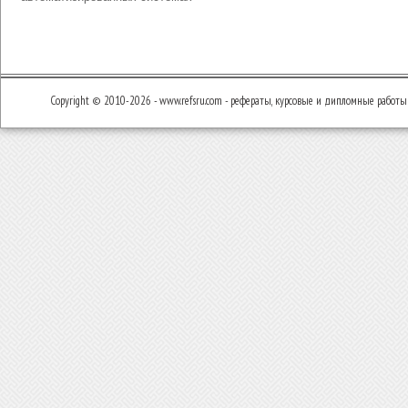
Copyright © 2010-2026 - www.refsru.com - рефераты, курсовые и дипломные работы