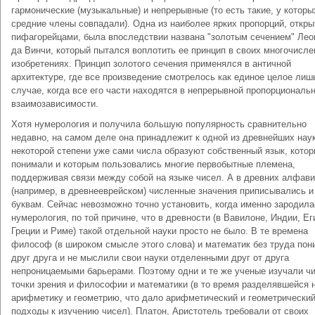
гармонические (музыкальные) и непрерывные (то есть такие, у которы
средние члены совпадали). Одна из наиболее ярких пропорций, откр
пифагорейцами, была впоследствии названа "золотым сечением" Лео
да Винчи, который пытался воплотить ее принцип в своих многочисл
изобретениях. Принцип золотого сечения применялся в античной
архитектуре, где все произведение смотрелось как единое целое лиш
случае, когда все его части находятся в непрерывной пропорциональ
взаимозависимости.
Хотя нумерология и получила большую популярность сравнительно
недавно, на самом деле она принадлежит к одной из древнейших наук
некоторой степени уже сами числа образуют собственный язык, кото
понимали и которым пользовались многие первобытные племена,
поддерживая связи между собой на языке чисел. А в древних алфави
(например, в древнееврейском) численные значения приписывались и
буквам. Сейчас невозможно точно установить, когда именно зародила
нумерология, по той причине, что в древности (в Вавилоне, Индии, Ег
Греции и Риме) такой отдельной науки просто не было. В те времена
философ (в широком смысле этого слова) и математик без труда по
друг друга и не мыслили свои науки отделенными друг от друга
непроницаемыми барьерами. Поэтому одни и те же ученые изучали ч
точки зрения и философии и математики (в то время разделявшейся 
арифметику и геометрию, что дало арифметический и геометрически
подходы к изучению чисел). Платон, Аристотель требовали от своих