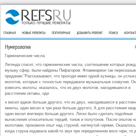
ГЛАВНАЯ
НОВЫЕ РЕФЕРАТЫ
ПОПУЛЯРНЫЕ
ДОБАВИТЬ РЕФЕРАТ
ПОИСК
КОНТАК
Нумерология
Гармонические числа
Легенда гласит, что гармонические числа, соотношение которых рожд
музыку сфер, были найдены Пифагором. Фламмарион так пересказыв
предание:"Рассказывают, что проходя мимо одной кузницы, он услых
молотов, которые с точностью передавали музыкальные созвучия. О
взвесить молоты; оказалось, что из двух молотов, находившихся в
расстоянии октавы, оди
н весил вдвое больше другого; что из двух, находившихся в расстоян
квинты, один весил в три раза больше другого; А для расстояния квар
один весил вчетверо больше другого. Легко было сделать подобные
вычисления относительно терций, тонов и полутонов. После опытов н
молотами, произвели опыт над струной, натянутой гирями; Оказалось,
когда струна издавала какой-то звук при определенном весе гири, то 