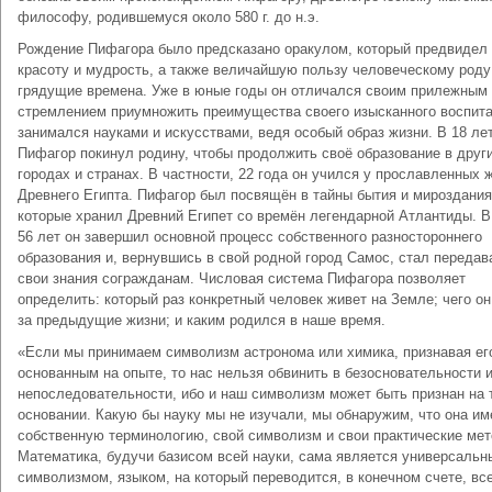
философу, родившемуся около 580 г. до н.э.
Рождение Пифагора было предсказано оракулом, который предвидел 
красоту и мудрость, а также величайшую пользу человеческому роду
грядущие времена. Уже в юные годы он отличался своим прилежным
стремлением приумножить преимущества своего изысканного воспита
занимался науками и искусствами, ведя особый образ жизни. В 18 ле
Пифагор покинул родину, чтобы продолжить своё образование в друг
городах и странах. В частности, 22 года он учился у прославленных 
Древнего Египта. Пифагор был посвящён в тайны бытия и мироздания
которые хранил Древний Египет со времён легендарной Атлантиды. В
56 лет он завершил основной процесс собственного разностороннего
образования и, вернувшись в свой родной город Самос, стал передав
свои знания согражданам. Числовая система Пифагора позволяет
определить: который раз конкретный человек живет на Земле; чего он
за предыдущие жизни; и каким родился в наше время.
«Если мы принимаем символизм астронома или химика, признавая ег
основанным на опыте, то нас нельзя обвинить в безосновательности 
непоследовательности, ибо и наш символизм может быть признан на 
основании. Какую бы науку мы не изучали, мы обнаружим, что она им
собственную терминологию, свой символизм и свои практические мет
Математика, будучи базисом всей науки, сама является универсаль
символизмом, языком, на который переводится, в конечном счете, вс