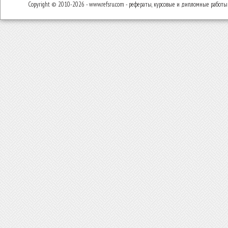
Copyright © 2010-2026 - www.refsru.com - рефераты, курсовые и дипломные работы