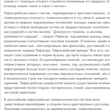
знание и с помощью которого становится возможным его передача. К
всякому знанию лежит в науке о числах».
Пифагорейская наука о числах, переведенная в пространственную, то
геометрическую плоскость, позволила ввести в эту область знания п
аксиом (отправных недоказуемых положений, носящих характер само
истины) и теорем (выводящих истину из предшествующих логических
рассуждений и систем аксиом). "Доказуются теоремы, а аксиомы
проверяются сердцем", - говорил Пифагор, подчеркивая разницу меж
рациональным и интуитивным способом познания. И конечно, одним и
наиболее известных, обессмертивших имя философа, достижений ст
знаменитая теорема Пифагора. Пифагорейский принцип "Все есть чис
нашел свое отражение в теории музыки, где были открыты новые про
чисто звукового плана. Из разнообразных понятий, составляющих ос
теории (гамма, интервал, консонанс, тоника, лад, музыкальный строй)
пифогорейцев больше всего интересовало последнее понятие, означ
математическое выражение системы звуковысотных отношений, ибо 
в музыкальном строе они находили наивысшее выражение принципа
гармонии. Пифагорейская нумерология оказала существенное влияни
представления более поздних эзотерических учений, рассматривающ
числовой символизм.
В дальнейшем пифагорейская нумерологическая система была
заимствована европейцами, а позднее была адаптирована к русскому 
Пропорции подразделялись на арифметические, геометрические,