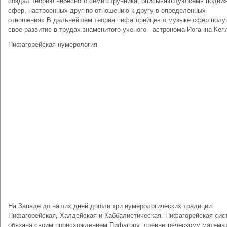
создал теорию небесного семи струнника, описывающую семь подви
сфер, настроенных друг по отношению к другу в определенных
отношениях.В дальнейшем теория пифагорейцев о музыке сфер полу
свое развитие в трудах знаменитого ученого - астронома Иоганна Кеп
Пифагорейская нумерология
На Западе до наших дней дошли три нумерологических традиции:
Пифагорейская, Халдейская и Каббалистическая. Пифагорейская сис
обязана своим происхождением Пифагору, древнегреческому математ