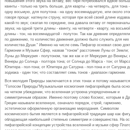
повышения этого звука на октаву, вес гири потребовался вдвое больш
квинты - только на треть больше, для кварты - на четверть, для тона -
одну восьмую, для полутона - на одну восемнадцатую, или около это
говоря проще: натянули струну, которая при всей своей длине издава
какой-то звук; сжатая по середине, она давала октаву от первоначаль
звука; на одной трети длины - квинту, на четверти - кварту, на восьмо
длины - тон, на восемнадцатой - полутон. Так как древние определял
по движению, то количество движения должно было служить для них
количества Души." Именно на числе семь Пифагор основал свою док
Гармонии и Музыки Сфер, назвав "тоном" расстояние Луны от Земли; 
Луны до Меркурия - полутоном, так же как и от Меркурия до Венеры; 
Венеры до Солнца - полтора тона; от Солнца до Марса - тон; от Марс
Юпитера - пол-тона; от Юпитера до Сатурна - пол-тона и от Сатурна д
зодиака - один тон; что составляет семь тонов - диапазон гармонии.
Вся мелодия Природы заключается в этих тонах и потому называется
"Голосом Природы"Музыкальная космогония пифагорейцев была осно
на четком убеждении, что вселенная устроена упорядоченным и
симметричным образом. Именно поэтому слово Космос, которым в Д
Греции называли вселенную, означало порядок, строй, гармонию,
эстетически оформленную организацию мироздания. Символом
космического бытия является в пифагорейской традиции шар как фиг
обладающая наибольшей степенью симметрии и совершенства. На ос
пифагорейской концепции устройства вселенной и музыки сфер Плат